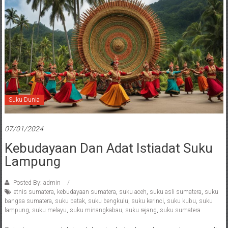
Suku Dunia
07/01/2024
Kebudayaan Dan Adat Istiadat Suku
Lampung
Posted By: admin
etnis sumatera
,
kebudayaan sumatera
,
suku aceh
,
suku asli sumatera
,
suku
bangsa sumatera
,
suku batak
,
suku bengkulu
,
suku kerinci
,
suku kubu
,
suku
lampung
,
suku melayu
,
suku minangkabau
,
suku rejang
,
suku sumatera