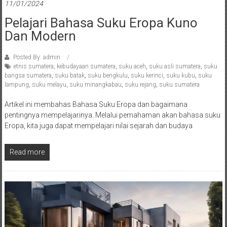
11/01/2024
Pelajari Bahasa Suku Eropa Kuno
Dan Modern
Posted By: admin
etnis sumatera
,
kebudayaan sumatera
,
suku aceh
,
suku asli sumatera
,
suku
bangsa sumatera
,
suku batak
,
suku bengkulu
,
suku kerinci
,
suku kubu
,
suku
lampung
,
suku melayu
,
suku minangkabau
,
suku rejang
,
suku sumatera
Artikel ini membahas Bahasa Suku Eropa dan bagaimana
pentingnya mempelajarinya. Melalui pemahaman akan bahasa suku
Eropa, kita juga dapat mempelajari nilai sejarah dan budaya
Read more