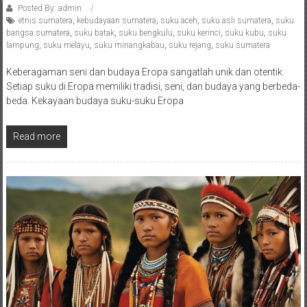
Posted By: admin
etnis sumatera
,
kebudayaan sumatera
,
suku aceh
,
suku asli sumatera
,
suku
bangsa sumatera
,
suku batak
,
suku bengkulu
,
suku kerinci
,
suku kubu
,
suku
lampung
,
suku melayu
,
suku minangkabau
,
suku rejang
,
suku sumatera
Keberagaman seni dan budaya Eropa sangatlah unik dan otentik.
Setiap suku di Eropa memiliki tradisi, seni, dan budaya yang berbeda-
beda. Kekayaan budaya suku-suku Eropa
Read more