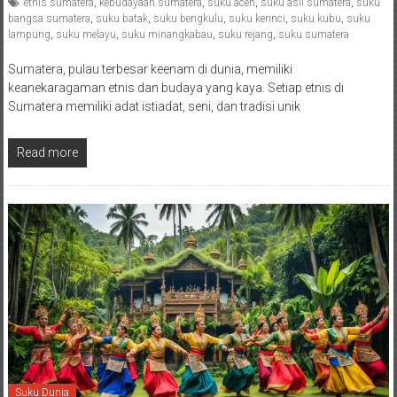
etnis sumatera
,
kebudayaan sumatera
,
suku aceh
,
suku asli sumatera
,
suku
bangsa sumatera
,
suku batak
,
suku bengkulu
,
suku kerinci
,
suku kubu
,
suku
lampung
,
suku melayu
,
suku minangkabau
,
suku rejang
,
suku sumatera
Sumatera, pulau terbesar keenam di dunia, memiliki
keanekaragaman etnis dan budaya yang kaya. Setiap etnis di
Sumatera memiliki adat istiadat, seni, dan tradisi unik
Read more
Suku Dunia