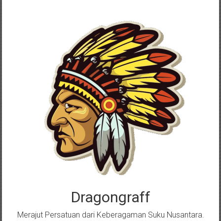
Skip
to
content
Dragongraff
Merajut Persatuan dari Keberagaman Suku Nusantara.