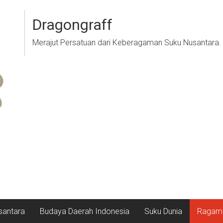
Dragongraff
Merajut Persatuan dari Keberagaman Suku Nusantara.
santara
Budaya Daerah Indonesia
Suku Dunia
Ragam 