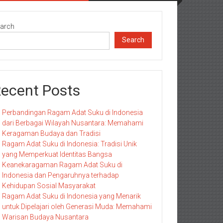
arch
Search
ecent Posts
Perbandingan Ragam Adat Suku di Indonesia
dari Berbagai Wilayah Nusantara: Memahami
Keragaman Budaya dan Tradisi
Ragam Adat Suku di Indonesia: Tradisi Unik
yang Memperkuat Identitas Bangsa
Keanekaragaman Ragam Adat Suku di
Indonesia dan Pengaruhnya terhadap
Kehidupan Sosial Masyarakat
Ragam Adat Suku di Indonesia yang Menarik
untuk Dipelajari oleh Generasi Muda: Memahami
Warisan Budaya Nusantara