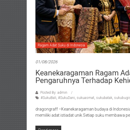
Ragam Adat Suku di Indonesia
01/08/2026
Keanekaragaman Ragam Adat
Pengaruhnya Terhadap Kehi
Posted By: admin
#SukuBali
,
#SukuDani
,
sukuasmat
,
sukubatak
,
sukubugi
dragongraff –Keanekaragaman budaya di Indonesi
memiliki adat istiadat unik.Setiap suku membawa pe