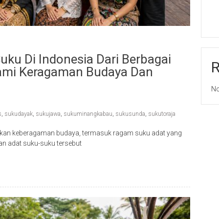
ku Di Indonesia Dari Berbagai
ami Keragaman Budaya Dan
No
s
,
sukudayak
,
sukujawa
,
sukuminangkabau
,
sukusunda
,
sukutoraja
 akan keberagaman budaya, termasuk ragam suku adat yang
an adat suku-suku tersebut