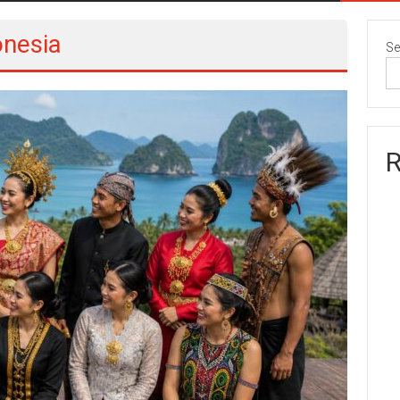
onesia
Se
R