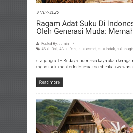
31/07/2026
Ragam Adat Suku Di Indones
Oleh Generasi Muda: Memah
Posted By: admin
#SukuBali
,
#SukuDani
,
sukuasmat
,
sukubatak
,
sukubugi
dragongraff – Budaya Indonesia kaya akan keragam
ragam suku adat di Indonesia memberikan wawasa
Read more