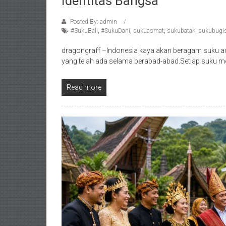
Identitas Bangsa
Posted By: admin
#SukuBali
,
#SukuDani
,
sukuasmat
,
sukubatak
,
sukubugi
dragongraff –Indonesia kaya akan beragam suku a
yang telah ada selama berabad-abad.Setiap suku mem
Read more