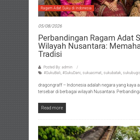
Ragam Adat Suku di Indonesia
05/08/2026
Perbandingan Ragam Adat Su
Wilayah Nusantara: Memah
Tradisi
Posted By: admin
#SukuBali
,
#SukuDani
,
sukuasmat
,
sukubatak
,
sukubugi
dragongraff – Indonesia adalah negara yang kaya
tersebar di berbagai wilayah Nusantara. Perbanding
Read more