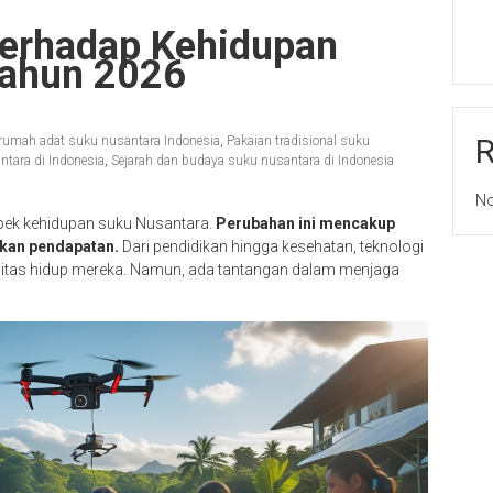
erhadap Kehidupan
Tahun 2026
rumah adat suku nusantara Indonesia
,
Pakaian tradisional suku
tara di Indonesia
,
Sejarah dan budaya suku nusantara di Indonesia
No
spek kehidupan suku Nusantara.
Perubahan ini mencakup
lkan pendapatan.
Dari pendidikan hingga kesehatan, teknologi
itas hidup mereka. Namun, ada tantangan dalam menjaga