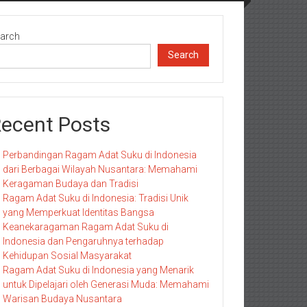
arch
Search
ecent Posts
Perbandingan Ragam Adat Suku di Indonesia
dari Berbagai Wilayah Nusantara: Memahami
Keragaman Budaya dan Tradisi
Ragam Adat Suku di Indonesia: Tradisi Unik
yang Memperkuat Identitas Bangsa
Keanekaragaman Ragam Adat Suku di
Indonesia dan Pengaruhnya terhadap
Kehidupan Sosial Masyarakat
Ragam Adat Suku di Indonesia yang Menarik
untuk Dipelajari oleh Generasi Muda: Memahami
Warisan Budaya Nusantara