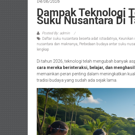
04/06/2026
Dampak Teknologi T
Suku Nusantara Di 
Posted By: admin
Daftar suku nusantara beserta adat istiadatnya
,
Keunikan 
nusantara dan maknanya
,
Perbedaan budaya antar suku nusan
lengkap
Di tahun 2026, teknologi telah mengubah banyak a
cara mereka berinteraksi, belajar, dan menghasi
memainkan peran penting dalam meningkatkan kual
tradisi budaya yang sudah ada sejak lama.