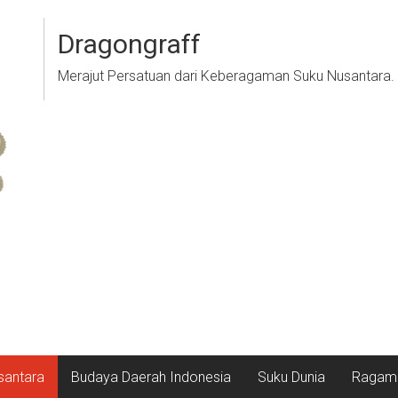
Dragongraff
Merajut Persatuan dari Keberagaman Suku Nusantara.
santara
Budaya Daerah Indonesia
Suku Dunia
Ragam 