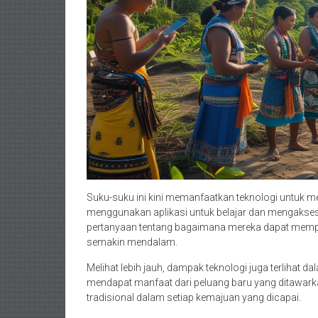
Suku-suku ini kini memanfaatkan teknologi untuk m
menggunakan aplikasi untuk belajar dan mengakses i
pertanyaan tentang bagaimana mereka dapat mempe
semakin mendalam.
Melihat lebih jauh, dampak teknologi juga terlihat
mendapat manfaat dari peluang baru yang ditawarkan,
tradisional dalam setiap kemajuan yang dicapai.