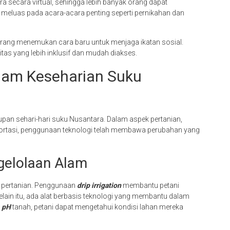
ecara virtual, sehingga lebih banyak orang dapat
uga meluas pada acara-acara penting seperti pernikahan dan
 orang menemukan cara baru untuk menjaga ikatan sosial.
s yang lebih inklusif dan mudah diakses.
lam Keseharian Suku
upan sehari-hari suku Nusantara. Dalam aspek pertanian,
sportasi, penggunaan teknologi telah membawa perubahan yang
ngelolaan Alam
i pertanian. Penggunaan
drip irrigation
membantu petani
lain itu, ada alat berbasis teknologi yang membantu dalam
n
pH
tanah, petani dapat mengetahui kondisi lahan mereka