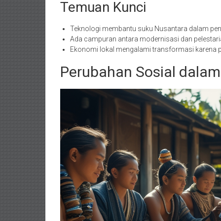
Temuan Kunci
Teknologi membantu suku Nusantara dalam pend
Ada campuran antara modernisasi dan pelestari
Ekonomi lokal mengalami transformasi karena p
Perubahan Sosial dala