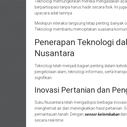
Teknologi memungkinkan mereka mengadakan acara s
berpartisipasi tanpa harus hadir secara fisik. Ini j
upacara adat lainnya.
Meskipun interaksi langsung tetap penting, banyak
Teknologi membantu menciptakan suasana komunita
Penerapan Teknologi da
Nusantara
Teknologi telah menjadi bagian penting dalam kehid
pengelolaan alam, teknologi informasi, serta tran
signifikan.
Inovasi Pertanian dan Pe
Suku Nusantara telah mengadopsi berbagai inovas
menghemat air dan meningkatkan hasil pertanian. Se
pemantauan tanah. Dengan
sensor kelembaban
da
secara real-time.