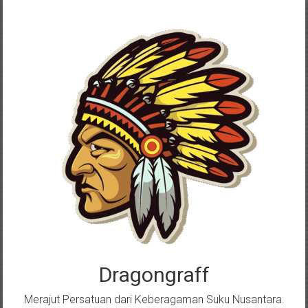
Skip
to
content
Dragongraff
Merajut Persatuan dari Keberagaman Suku Nusantara.