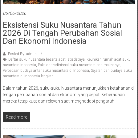
06/06/2026
Eksistensi Suku Nusantara Tahun
2026 Di Tengah Perubahan Sosial
Dan Ekonomi Indonesia
Posted By: admin
Daftar suku nusantara beserta adat istiadatnya
,
Keunikan rumah adat suku
nusantara Indonesia
,
Pakaian tradisional suku nusantara dan maknanya
,
Perbedaan budaya antar suku nusantara di Indonesia
,
Sejarah dan budaya suku
nusantara di Indonesia lengkap
Dalam tahun 2026, suku-suku Nusantara menunjukkan ketahanan di
tengah perubahan sosial dan ekonomi yang cepat. Keberadaan
mereka tetap kuat dan relevan saat menghadapi pengaruh
Read more