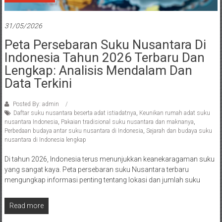
31/05/2026
Peta Persebaran Suku Nusantara Di
Indonesia Tahun 2026 Terbaru Dan
Lengkap: Analisis Mendalam Dan
Data Terkini
Posted By: admin
Daftar suku nusantara beserta adat istiadatnya
,
Keunikan rumah adat suku
nusantara Indonesia
,
Pakaian tradisional suku nusantara dan maknanya
,
Perbedaan budaya antar suku nusantara di Indonesia
,
Sejarah dan budaya suku
nusantara di Indonesia lengkap
Di tahun 2026, Indonesia terus menunjukkan keanekaragaman suku
yang sangat kaya. Peta persebaran suku Nusantara terbaru
mengungkap informasi penting tentang lokasi dan jumlah suku
Read more