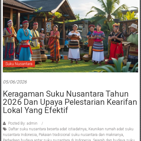
Suku Nusantara
05/06/2026
Keragaman Suku Nusantara Tahun
2026 Dan Upaya Pelestarian Kearifan
Lokal Yang Efektif
Posted By: admin
Daftar suku nusantara beserta adat istiadatnya
,
Keunikan rumah adat suku
nusantara Indonesia
,
Pakaian tradisional suku nusantara dan maknanya
,
Perbedaan budaya antar suku nusantara di Indonesia
,
Sejarah dan budaya suku