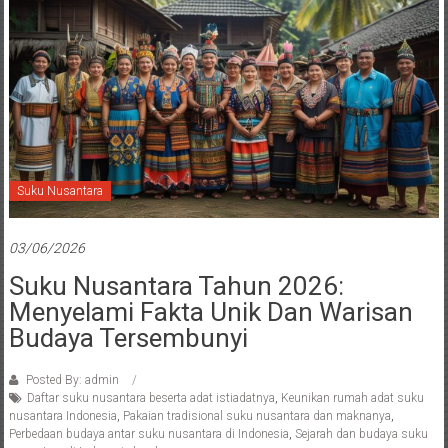
Suku Nusantara
03/06/2026
Suku Nusantara Tahun 2026:
Menyelami Fakta Unik Dan Warisan
Budaya Tersembunyi
Posted By: admin
Daftar suku nusantara beserta adat istiadatnya
,
Keunikan rumah adat suku
nusantara Indonesia
,
Pakaian tradisional suku nusantara dan maknanya
,
Perbedaan budaya antar suku nusantara di Indonesia
,
Sejarah dan budaya suku