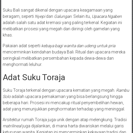
Suku Bali sangat dikenal dengan upacara keagamaan yang
beragam, seperti
Nyepi
dan
Galungan
. Selain itu,
Upacara Ngaben
adalah salah satu adat kremasi yang paling terkenal. Kegiatan ini
melibatkan prosesi yang megah dan diiringi oleh gamelan yang
khas.
Pakaian adat seperti
kebaya bagi wanita dan udeng untuk pria
mencerminkan keindahan budaya Bali. Ritual dan upacara mereka
seringkali melibatkan persembahan kepada dewa-dewa dan
menghormati leluhur.
Adat Suku Toraja
Suku Toraja terkenal dengan upacara kematian yang megah.
Rambu
Solo
adalah upacara pemakaman yang bisa berlangsung hingga
beberapa hari. Prosesi ini mencakup ritual penyembelihan hewan,
adat yang menunjukkan penghormatan terhadap yang meninggal.
Arsitektur rumah Toraja juga unik dengan atap melengkung. Tradisi
matrilineal
juga dijalankan, di mana harta diwariskan melalui garis
keturunan wanita. Kegiatan ini mencerminkan kekayaan tradisi dan