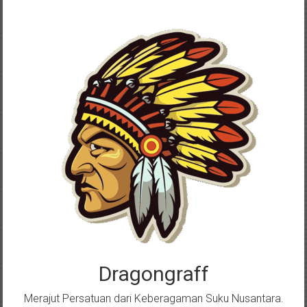
Skip
to
content
Dragongraff
Merajut Persatuan dari Keberagaman Suku Nusantara.