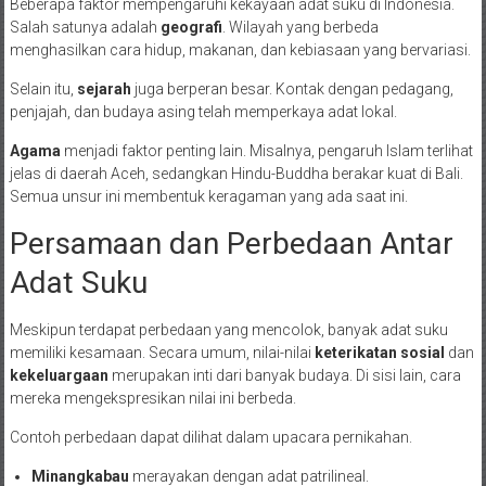
Beberapa faktor mempengaruhi kekayaan adat suku di Indonesia.
Salah satunya adalah
geografi
. Wilayah yang berbeda
menghasilkan cara hidup, makanan, dan kebiasaan yang bervariasi.
Selain itu,
sejarah
juga berperan besar. Kontak dengan pedagang,
penjajah, dan budaya asing telah memperkaya adat lokal.
Agama
menjadi faktor penting lain. Misalnya, pengaruh Islam terlihat
jelas di daerah Aceh, sedangkan Hindu-Buddha berakar kuat di Bali.
Semua unsur ini membentuk keragaman yang ada saat ini.
Persamaan dan Perbedaan Antar
Adat Suku
Meskipun terdapat perbedaan yang mencolok, banyak adat suku
memiliki kesamaan. Secara umum, nilai-nilai
keterikatan sosial
dan
kekeluargaan
merupakan inti dari banyak budaya. Di sisi lain, cara
mereka mengekspresikan nilai ini berbeda.
Contoh perbedaan dapat dilihat dalam upacara pernikahan.
Minangkabau
merayakan dengan adat patrilineal.