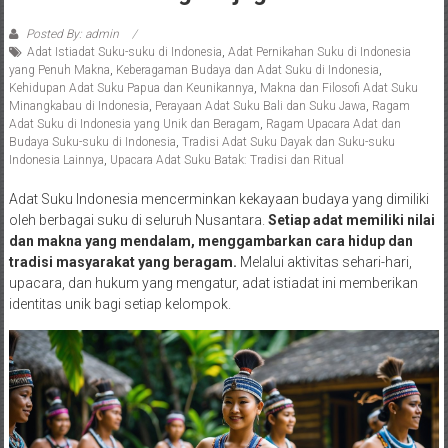
Posted By: admin
Adat Istiadat Suku-suku di Indonesia
,
Adat Pernikahan Suku di Indonesia
yang Penuh Makna
,
Keberagaman Budaya dan Adat Suku di Indonesia
,
Kehidupan Adat Suku Papua dan Keunikannya
,
Makna dan Filosofi Adat Suku
Minangkabau di Indonesia
,
Perayaan Adat Suku Bali dan Suku Jawa
,
Ragam
Adat Suku di Indonesia yang Unik dan Beragam
,
Ragam Upacara Adat dan
Budaya Suku-suku di Indonesia
,
Tradisi Adat Suku Dayak dan Suku-suku
Indonesia Lainnya
,
Upacara Adat Suku Batak: Tradisi dan Ritual
Adat Suku Indonesia mencerminkan kekayaan budaya yang dimiliki
oleh berbagai suku di seluruh Nusantara.
Setiap adat memiliki nilai
dan makna yang mendalam, menggambarkan cara hidup dan
tradisi masyarakat yang beragam.
Melalui aktivitas sehari-hari,
upacara, dan hukum yang mengatur, adat istiadat ini memberikan
identitas unik bagi setiap kelompok.