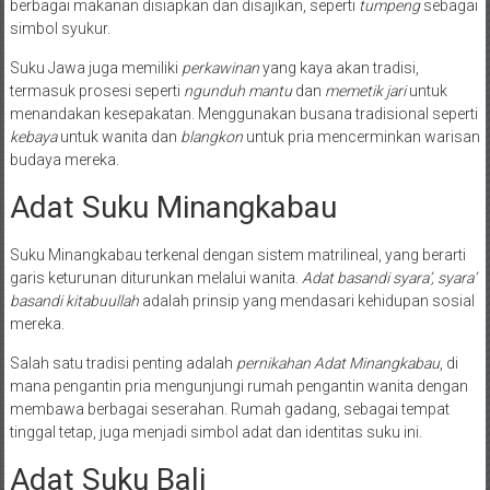
berbagai makanan disiapkan dan disajikan, seperti
tumpeng
sebagai
simbol syukur.
Suku Jawa juga memiliki
perkawinan
yang kaya akan tradisi,
termasuk prosesi seperti
ngunduh mantu
dan
memetik jari
untuk
menandakan kesepakatan. Menggunakan busana tradisional seperti
kebaya
untuk wanita dan
blangkon
untuk pria mencerminkan warisan
budaya mereka.
Adat Suku Minangkabau
Suku Minangkabau terkenal dengan sistem matrilineal, yang berarti
garis keturunan diturunkan melalui wanita.
Adat basandi syara’, syara’
basandi kitabuullah
adalah prinsip yang mendasari kehidupan sosial
mereka.
Salah satu tradisi penting adalah
pernikahan Adat Minangkabau
, di
mana pengantin pria mengunjungi rumah pengantin wanita dengan
membawa berbagai seserahan. Rumah gadang, sebagai tempat
tinggal tetap, juga menjadi simbol adat dan identitas suku ini.
Adat Suku Bali