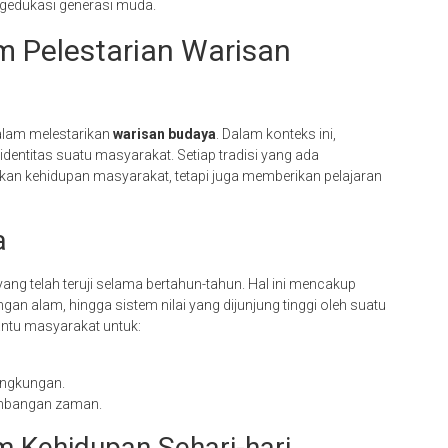
ngedukasi generasi muda.
am Pelestarian Warisan
alam melestarikan
warisan budaya
. Dalam konteks ini,
entitas suatu masyarakat. Setiap tradisi yang ada
kan kehidupan masyarakat, tetapi juga memberikan pelajaran
a
ng telah teruji selama bertahun-tahun. Hal ini mencakup
ngan alam, hingga sistem nilai yang dijunjung tinggi oleh suatu
tu masyarakat untuk:
ngkungan.
kembangan zaman.
m Kehidupan Sehari-hari