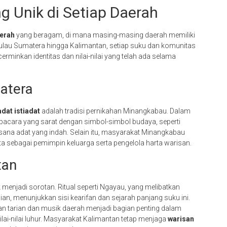
 Unik di Setiap Daerah
erah
yang beragam, di mana masing-masing daerah memiliki
ulau Sumatera hingga Kalimantan, setiap suku dan komunitas
rminkan identitas dan nilai-nilai yang telah ada selama
matera
adat istiadat
adalah tradisi pernikahan Minangkabau. Dalam
 upacara yang sarat dengan simbol-simbol budaya, seperti
ana adat yang indah. Selain itu, masyarakat Minangkabau
a sebagai pemimpin keluarga serta pengelola harta warisan.
tan
menjadi sorotan. Ritual seperti Ngayau, yang melibatkan
n, menunjukkan sisi kearifan dan sejarah panjang suku ini.
kan tarian dan musik daerah menjadi bagian penting dalam
lai-nilai luhur. Masyarakat Kalimantan tetap menjaga
warisan