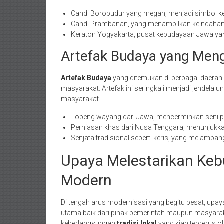
Candi Borobudur yang megah, menjadi simbol keba
Candi Prambanan, yang menampilkan keindahan s
Keraton Yogyakarta, pusat kebudayaan Jawa yan
Artefak Budaya yang Men
Artefak Budaya
yang ditemukan di berbagai daera
masyarakat. Artefak ini seringkali menjadi jendela u
masyarakat.
Topeng wayang dari Jawa, mencerminkan seni per
Perhiasan khas dari Nusa Tenggara, menunjukkan
Senjata tradisional seperti keris, yang melamba
Upaya Melestarikan Keb
Modern
Di tengah arus modernisasi yang begitu pesat, upa
utama baik dari pihak pemerintah maupun masyarakat
keberlangsungan
tradisi lokal
yang kian tergerus ol