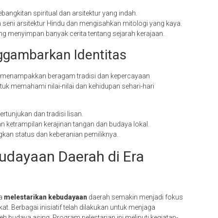
ngkitan spiritual dan arsitektur yang indah.
eni arsitektur Hindu dan mengisahkan mitologi yang kaya.
g menyimpan banyak cerita tentang sejarah kerajaan.
ggambarkan Identitas
h menampakkan beragam tradisi dan kepercayaan
ntuk memahami nilai-nilai dan kehidupan sehari-hari
tunjukan dan tradisi lisan.
 ketrampilan kerajinan tangan dan budaya lokal.
ngkan status dan keberanian pemiliknya.
udayaan Daerah di Era
ya
melestarikan kebudayaan
daerah semakin menjadi fokus
. Berbagai inisiatif telah dilakukan untuk menjaga
eh budaya asing. Program pelestarian ini meliputi kegiatan-