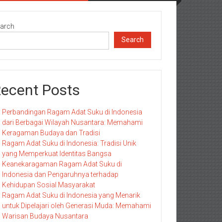
arch
Search
ecent Posts
Perbandingan Ragam Adat Suku di Indonesia
dari Berbagai Wilayah Nusantara: Memahami
Keragaman Budaya dan Tradisi
Ragam Adat Suku di Indonesia: Tradisi Unik
yang Memperkuat Identitas Bangsa
Keanekaragaman Ragam Adat Suku di
Indonesia dan Pengaruhnya terhadap
Kehidupan Sosial Masyarakat
Ragam Adat Suku di Indonesia yang Menarik
untuk Dipelajari oleh Generasi Muda: Memahami
Warisan Budaya Nusantara