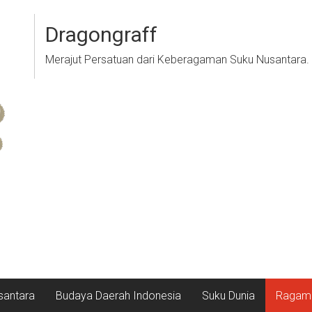
Dragongraff
Merajut Persatuan dari Keberagaman Suku Nusantara.
santara
Budaya Daerah Indonesia
Suku Dunia
Ragam 