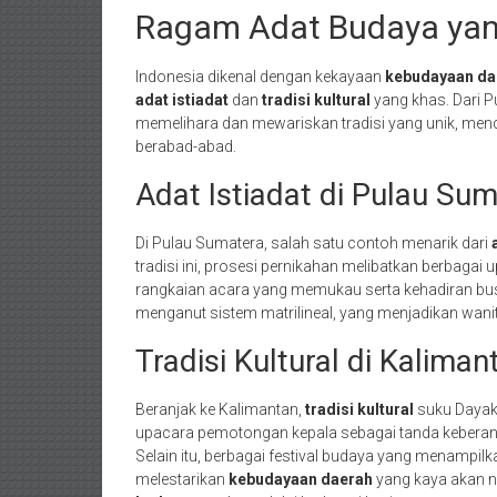
Ragam Adat Budaya yang
Indonesia dikenal dengan kekayaan
kebudayaan da
adat istiadat
dan
tradisi kultural
yang khas. Dari P
memelihara dan mewariskan tradisi yang unik, mence
berabad-abad.
Adat Istiadat di Pulau Su
Di Pulau Sumatera, salah satu contoh menarik dari
tradisi ini, prosesi pernikahan melibatkan berbagai
rangkaian acara yang memukau serta kehadiran bus
menganut sistem matrilineal, yang menjadikan wanit
Tradisi Kultural di Kaliman
Beranjak ke Kalimantan,
tradisi kultural
suku Dayak 
upacara pemotongan kepala sebagai tanda keberania
Selain itu, berbagai festival budaya yang menampil
melestarikan
kebudayaan daerah
yang kaya akan ni