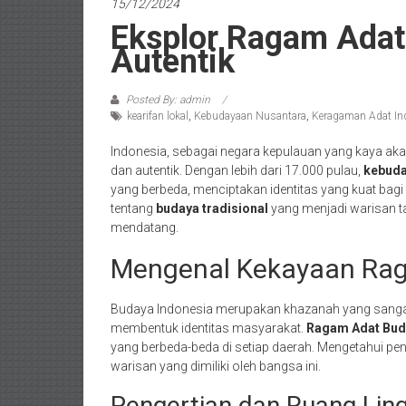
15/12/2024
Eksplor Ragam Adat
Autentik
Posted By: admin
kearifan lokal
,
Kebudayaan Nusantara
,
Keragaman Adat In
Indonesia, sebagai negara kepulauan yang kaya ak
dan autentik. Dengan lebih dari 17.000 pulau,
kebuda
yang berbeda, menciptakan identitas yang kuat bagi b
tentang
budaya tradisional
yang menjadi warisan tak
mendatang.
Mengenal Kekayaan Rag
Budaya Indonesia merupakan khazanah yang sanga
membentuk identitas masyarakat.
Ragam Adat Bud
yang berbeda-beda di setiap daerah. Mengetahui pe
warisan yang dimiliki oleh bangsa ini.
Pengertian dan Ruang Lin