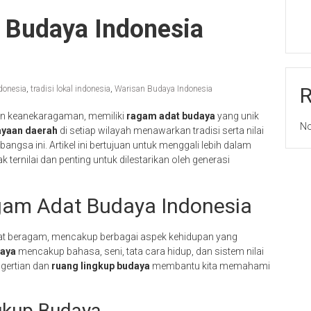
 Budaya Indonesia
donesia
,
tradisi lokal indonesia
,
Warisan Budaya Indonesia
an keanekaragaman, memiliki
ragam adat budaya
yang unik
No
yaan daerah
di setiap wilayah menawarkan tradisi serta nilai
angsa ini. Artikel ini bertujuan untuk menggali lebih dalam
 ternilai dan penting untuk dilestarikan oleh generasi
am Adat Budaya Indonesia
t beragam, mencakup berbagai aspek kehidupan yang
aya
mencakup bahasa, seni, tata cara hidup, dan sistem nilai
ngertian dan
ruang lingkup budaya
membantu kita memahami
gkup Budaya