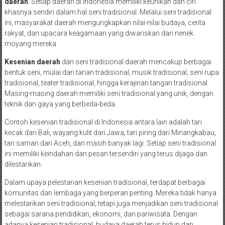
daerah
. Setiap daerah di Indonesia memiliki keunikan dan ciri
khasnya sendiri dalam hal seni tradisional. Melalui seni tradisional
ini, masyarakat daerah mengungkapkan nilai-nilai budaya, cerita
rakyat, dan upacara keagamaan yang diwariskan dari nenek
moyang mereka.
Kesenian daerah
dan seni tradisional daerah mencakup berbagai
bentuk seni, mulai dari tarian tradisional, musik tradisional, seni rupa
tradisional, teater tradisional, hingga kerajinan tangan tradisional.
Masing-masing daerah memiliki seni tradisional yang unik, dengan
teknik dan gaya yang berbeda-beda.
Contoh kesenian tradisional di Indonesia antara lain adalah tari
kecak dari Bali, wayang kulit dari Jawa, tari piring dari Minangkabau,
tari saman dari Aceh, dan masih banyak lagi. Setiap seni tradisional
ini memiliki keindahan dan pesan tersendiri yang terus dijaga dan
dilestarikan.
Dalam upaya pelestarian kesenian tradisional, terdapat berbagai
komunitas dan lembaga yang berperan penting. Mereka tidak hanya
melestarikan seni tradisional, tetapi juga menjadikan seni tradisional
sebagai sarana pendidikan, ekonomi, dan pariwisata. Dengan
adanya kesenian tradisional, budaya daerah terus hidup dan