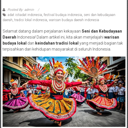
Posted By: admin
adat istiadat indonesia
,
festival budaya indonesia
,
seni dan kebudayaan
daerah
,
tradisi lokal indonesia
,
warisan budaya daerah indonesia
Selamat datang dalam perjalanan kekayaan
Seni dan Kebudayaan
Daerah
Indonesia! Dalam artikel ini, kita akan menjelajahi
warisan
budaya lokal
dan
keindahan tradisi lokal
yang menjadi bagian tak
terpisahkan dari kehidupan masyarakat di seluruh Indonesia.