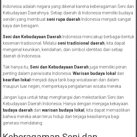
Indonesia adalah negara yang dikenal karena keberagaman Seni dan
Kebudayaan Daerahnya. Setiap daerah di Indonesia memiliki budaya
sendiri yang membuat
seni rupa daerah
Indonesia menjadi sangat
kaya dan beragam.
Seni dan Kebudayaan Daerah
Indonesia mencakup berbagai bentuk
kesenian tradisional. Melalui
seni tradisional daerah
, kita dapat
mengenal keunikan, keindahan, dan simbol identitas dari setiap
daerah di Indonesia.
Tak hanya itu,
Seni dan Kebudayaan Daerah
juga memiliki peran
penting dalam pariwisata Indonesia.
Warisan budaya lokal
dan
kearifan lokal
menjadi daya tarik bagi wisatawan dari dalam
maupun luar negeri, memperkaya pengalaman wisata mereka.
Jangan lupa untuk tetap menghargai dan melestarikan Seni dan
Kebudayaan Daerah Indonesia. Hanya dengan menjaga kekayaan
budaya daerah
dan
warisan budaya lokal
, kita dapat memastikan
bahwa mereka akan terus hidup dan terjaga keasliannya bagi
generasi mendatang.
Keberagaman Seni dan