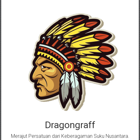
Skip
to
content
Dragongraff
Merajut Persatuan dari Keberagaman Suku Nusantara.