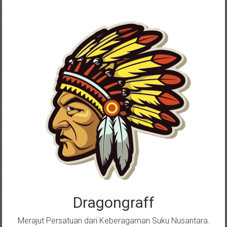
Skip
to
content
Dragongraff
Merajut Persatuan dari Keberagaman Suku Nusantara.