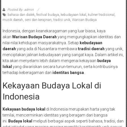
Posted By: admin
bahasa dan dialek
,
festival budaya
,
kebudayaan lokal
,
kuliner tradisional
,
musik daerah
,
seni dan kerajinan
,
tradisi unik
,
Warisan Budaya
Indonesia, dengan keanekaragaman yang luar biasa, kaya
akan
Warisan Budaya Daerah
yang mengungkapkan identitas dan
nilai-nilai kehidupan masyarakatnya. Setiap
kebudayaan
daerah
yang ada di Nusantara membawa
tradisi daerah
yang unik,
menciptakan jalinan kebudayaan yang sangat kaya. Dalam artikel ini,
kita akan menyelami lebih dalam mengenai kekayaan
budaya
lokal
yang diwariskan secara turun-temurun, serta kontribusinya
terhadap keberagaman dan
identitas bangsa
.
Kekayaan Budaya Lokal di
Indonesia
Kekayaan budaya lokal
di Indonesia merupakan harta yang tak
ternilai, mencerminkan identitas yang beragam dari bangsa
ini.
Budaya lokal
meliputi berbagai aspek seperti bahasa, tradisi, dan
adat istiadat yang masing-masing memiliki karakteristik unik sesuai