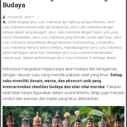
Budaya
Posted By: admin
Daftar lengkap jenis suku Indonesia dari Sabang sampai Merauke
,
Jenis
suku Indonesia beserta adat dan budayanya
,
Jenis suku Indonesia dengan
bahasa daerah yang beragam
,
Jenis suku Indonesia dengan tradisi unik yang
masih dilestarikan
,
Jenis suku Indonesia yang memiliki rumah adat khas
,
Jenis
suku Indonesia yang terkenal dengan kesenian tradisionalnya
,
Jumlah jenis
suku Indonesia menurut sensus terbaru
,
Keanekaragaman jenis suku Indonesia
dalam kehidupan sehari-hari
,
Perbedaan jenis suku Indonesia berdasarkan
wilayah asal
,
Sejarah perkembangan jenis suku Indonesia di berbagai daerah
Indonesia merupakan negara kaya akan budaya dan keragaman,
dengan ratusan suku yang memiliki pakaian adat yang khas.
Setiap
suku memiliki desain, warna, dan aksesori unik yang
mencerminkan identitas budaya dan nilai-nilai mereka.
Pakaian
adat tidak hanya digunakan dalam acara tertentu, tetapi juga menjadi
simbol dari warisan dan tradisi yang terus dilestarikan.