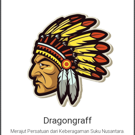
Skip
to
content
Dragongraff
Merajut Persatuan dari Keberagaman Suku Nusantara.