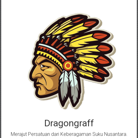
Skip
to
content
Dragongraff
Merajut Persatuan dari Keberagaman Suku Nusantara.