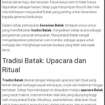
bentuk ukiran kayu dan tenunan. Karya-karya seni ini tidak hanya
digunakan sebagai hiasan, tetapi juga menyimpan filosofi dan nilai-
nilai kehidupan masyarakat Batak yang penting untuk diwariskan
kepada generasi berikutnya.
Dalam setiap pertunjukan
kesenian Batak
, terdapat unsur-unsur
yang merefleksikan
tradisi Batak
, menjadikan setiap acara sebagai
pengalaman yang tak terlupakan. Masyarakat Batak sangat
mengedepankan pelestarian seni mereka, sebagai upaya untuk
menjaga dan menghargai warisan budaya yang telah ada sejak
lama.
Tradisi Batak: Upacara dan
Ritual
Tradisi Batak
dikenal dengan kekayaan upacara dan ritual yang
terkait dengan berbagai aspek kehidupan, mulai dari kelahiran hingga
kematian. Setiap fase kehidupan ini dirayakan melalui
upacara Batak
yang sarat makna, mencerminkan nilai-nilai yang dijunjung tinggi
oleh masyarakat Batak. Misalnya, saat kelahiran, dilakukan ritual
untuk menyambut anggota baru dalam keluarga, dan ini menjadi