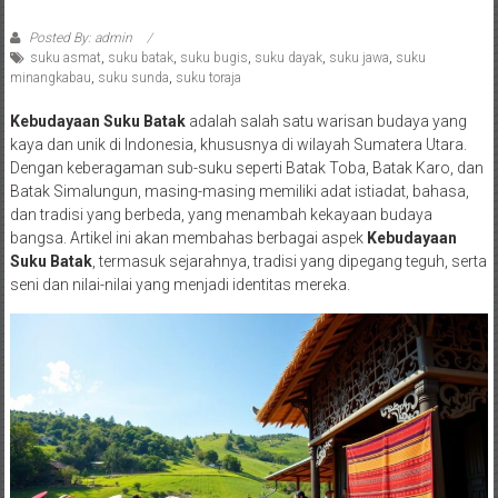
Posted By: admin
suku asmat
,
suku batak
,
suku bugis
,
suku dayak
,
suku jawa
,
suku
minangkabau
,
suku sunda
,
suku toraja
Kebudayaan Suku Batak
adalah salah satu warisan budaya yang
kaya dan unik di Indonesia, khususnya di wilayah Sumatera Utara.
Dengan keberagaman sub-suku seperti Batak Toba, Batak Karo, dan
Batak Simalungun, masing-masing memiliki adat istiadat, bahasa,
dan tradisi yang berbeda, yang menambah kekayaan budaya
bangsa. Artikel ini akan membahas berbagai aspek
Kebudayaan
Suku Batak
, termasuk sejarahnya, tradisi yang dipegang teguh, serta
seni dan nilai-nilai yang menjadi identitas mereka.