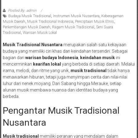
Posted By: admin
Budaya Musik Tradisional
,
Instrumen Musik Nusantara
,
Keberagaman
Musik Daerah
,
Musik Tradisional Indonesia
,
Penciptaan Musik Etnis
,
Perkembangan Musik Daerah
,
Ragam Musik Tradisional
,
Seni Suara
Tradisional
,
Warisan Musik Lokal
Musik Tradisional Nusantara
merupakan salah satu kekayaan
budaya yang memiliki ciri khas dan keindahan tersendiri. Sebagai
bagian dari
warisan budaya Indonesia
,
keindahan musik
ini
mencerminkan
kearifan lokal
yang berbeda di setiap daerah. Melalui
irama, melodi, dan ritme yang unik,
musik tradisional
tidak hanya
menawarkan hiburan, tetapi juga menyimpan cerita dan nilai-nilai
luhur dari nenek moyang. Dari Sabang hingga Merauke, setiap
alunan musik membawa nuansa dan identitas budaya yang
berbeda.
Pengantar Musik Tradisional
Nusantara
Musik tradisional
memiliki peranan yang mendalam dalam