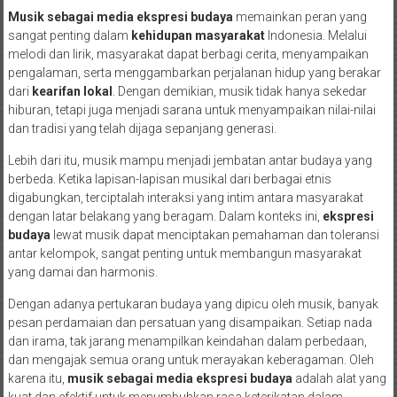
Musik sebagai media
ekspresi budaya
memainkan peran yang
sangat penting dalam
kehidupan masyarakat
Indonesia. Melalui
melodi dan lirik, masyarakat dapat berbagi cerita, menyampaikan
pengalaman, serta menggambarkan perjalanan hidup yang berakar
dari
kearifan lokal
. Dengan demikian, musik tidak hanya sekedar
hiburan, tetapi juga menjadi sarana untuk menyampaikan nilai-nilai
dan tradisi yang telah dijaga sepanjang generasi.
Lebih dari itu, musik mampu menjadi jembatan antar budaya yang
berbeda. Ketika lapisan-lapisan musikal dari berbagai etnis
digabungkan, terciptalah interaksi yang intim antara masyarakat
dengan latar belakang yang beragam. Dalam konteks ini,
ekspresi
budaya
lewat musik dapat menciptakan pemahaman dan toleransi
antar kelompok, sangat penting untuk membangun masyarakat
yang damai dan harmonis.
Dengan adanya pertukaran budaya yang dipicu oleh musik, banyak
pesan perdamaian dan persatuan yang disampaikan. Setiap nada
dan irama, tak jarang menampilkan keindahan dalam perbedaan,
dan mengajak semua orang untuk merayakan keberagaman. Oleh
karena itu,
musik sebagai media
ekspresi budaya
adalah alat yang
kuat dan efektif untuk menumbuhkan rasa keterikatan dalam