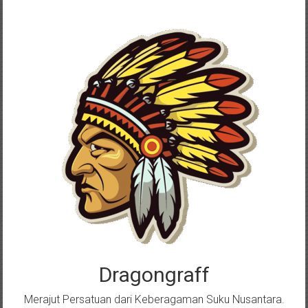
Skip
to
content
Dragongraff
Merajut Persatuan dari Keberagaman Suku Nusantara.