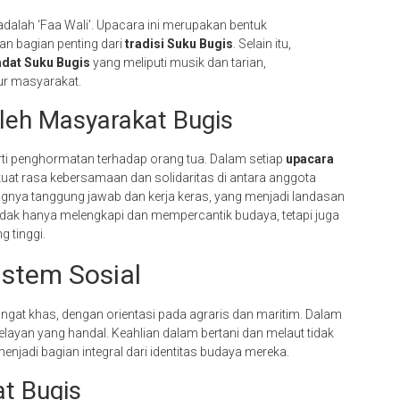
adalah ‘Faa Wali’. Upacara ini merupakan bentuk
 bagian penting dari
tradisi Suku Bugis
. Selain itu,
adat Suku Bugis
yang meliputi musik dan tarian,
r masyarakat.
oleh Masyarakat Bugis
rti penghormatan terhadap orang tua. Dalam setiap
upacara
mperkuat rasa kebersamaan dan solidaritas di antara anggota
gnya tanggung jawab dan kerja keras, yang menjadi landasan
tidak hanya melengkapi dan mempercantik budaya, tetapi juga
 tinggi.
istem Sosial
ngat khas, dengan orientasi pada agraris dan maritim. Dalam
elayan yang handal. Keahlian dalam bertani dan melaut tidak
njadi bagian integral dari identitas budaya mereka.
t Bugis