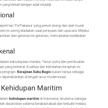
ang terkait dengan adat istiadat.
ional
erti tari ‘Pa’Pakawa’ yang penuh energi dan alat musik
seni ini sering diadakan saat perayaan dan upacara. Melalui
iwariskan dari generasi ke generasi, menciptakan kedekatan
kenal
g dalam kebudayaan mereka. Tenun sutra dan pembuatan
an yang terkenal. Kualitas dan keindahan kerajinan ini
 pengrajin.
Kerajinan Suku Bugis
bukan hanya sebagai
etap dipertahankan di tengah arus modernisasi.
 Kehidupan Maritim
 dalam
kehidupan maritim
di Indonesia, terutama sebagai
elah diwariskan selama berabad-abad dan terbukti melalui