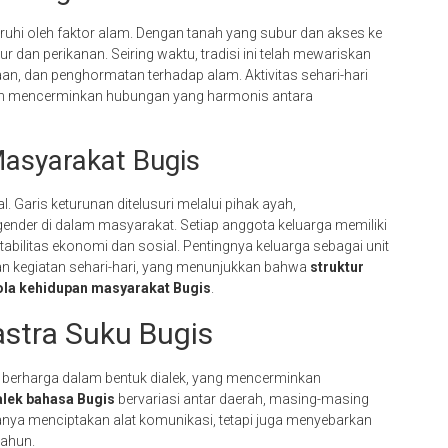
uhi oleh faktor alam. Dengan tanah yang subur dan akses ke
 dan perikanan. Seiring waktu, tradisi ini telah mewariskan
amaan, dan penghormatan terhadap alam. Aktivitas sehari-hari
aran mencerminkan hubungan yang harmonis antara
Masyarakat Bugis
. Garis keturunan ditelusuri melalui pihak ayah,
ender di dalam masyarakat. Setiap anggota keluarga memiliki
bilitas ekonomi dan sosial. Pentingnya keluarga sebagai unit
 dan kegiatan sehari-hari, yang menunjukkan bahwa
struktur
ola kehidupan masyarakat Bugis
.
stra Suku Bugis
 berharga dalam bentuk dialek, yang mencerminkan
alek bahasa Bugis
bervariasi antar daerah, masing-masing
 hanya menciptakan alat komunikasi, tetapi juga menyebarkan
tahun.