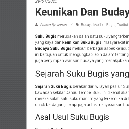
29/01/2025
Keunikan Dan Buday
Posted By: admin
Budaya Maritim Bugis
,
Tradisi
Suku Bugis
merupakan salah satu suku yang terkenal
yang kaya dan
keunikan Suku Bugis
, masyarakat in
Budaya Suku Bugis
meliputi berbagai aspek kehidupa
ini bertujuan untuk mengungkap lebih dalam tentan
juga penyimpan warisan budaya yang menakjubkan
Sejarah Suku Bugis yan
Sejarah Suku Bugis
berakar dari wilayah pesisir Su
kawasan sekitar Danau Tempe. Suku ini dikenal akan
mereka salah satu suku maritim yang terkemuka di I
untuk berdagang, tetapi juga untuk menyebarkan bu
Asal Usul Suku Bugis