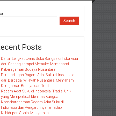
arch
Search
ecent Posts
Daftar Lengkap Jenis Suku Bangsa di Indonesia
dari Sabang sampai Merauke: Memahami
Keberagaman Budaya Nusantara
Perbandingan Ragam Adat Suku di Indonesia
dari Berbagai Wilayah Nusantara: Memahami
Keragaman Budaya dan Tradisi
Ragam Adat Suku di Indonesia: Tradisi Unik
yang Memperkuat Identitas Bangsa
Keanekaragaman Ragam Adat Suku di
Indonesia dan Pengaruhnya terhadap
Kehidupan Sosial Masyarakat