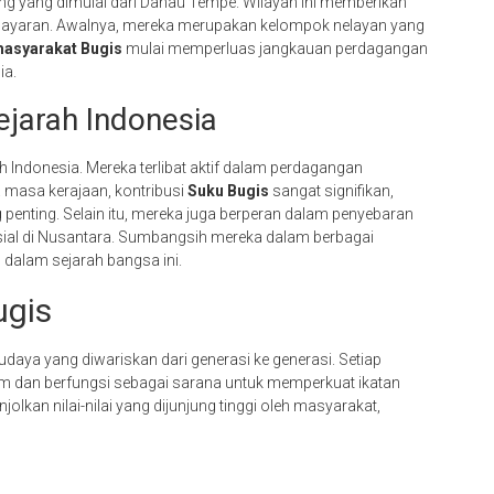
ng yang dimulai dari Danau Tempe. Wilayah ini memberikan
elayaran. Awalnya, mereka merupakan kelompok nelayan yang
asyarakat Bugis
mulai memperluas jangkauan perdagangan
ia.
ejarah Indonesia
Indonesia. Mereka terlibat aktif dalam perdagangan
a masa kerajaan, kontribusi
Suku Bugis
sangat signifikan,
penting. Selain itu, mereka juga berperan dalam penyebaran
osial di Nusantara. Sumbangsih mereka dalam berbagai
 dalam sejarah bangsa ini.
ugis
daya yang diwariskan dari generasi ke generasi. Setiap
 dan berfungsi sebagai sarana untuk memperkuat ikatan
olkan nilai-nilai yang dijunjung tinggi oleh masyarakat,