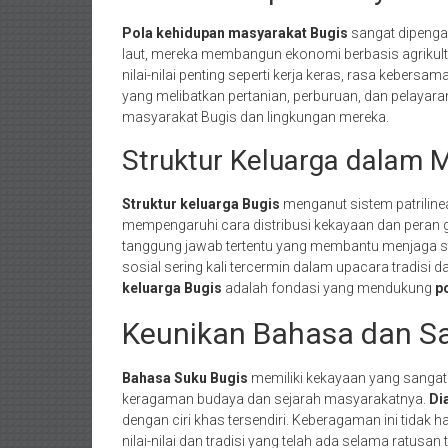
Pola kehidupan masyarakat Bugis
sangat dipengar
laut, mereka membangun ekonomi berbasis agrikultur
nilai-nilai penting seperti kerja keras, rasa kebers
yang melibatkan pertanian, perburuan, dan pelay
masyarakat Bugis dan lingkungan mereka.
Struktur Keluarga dalam 
Struktur keluarga Bugis
menganut sistem patrilineal
mempengaruhi cara distribusi kekayaan dan peran g
tanggung jawab tertentu yang membantu menjaga sta
sosial sering kali tercermin dalam upacara tradisi
keluarga Bugis
adalah fondasi yang mendukung
p
Keunikan Bahasa dan Sa
Bahasa Suku Bugis
memiliki kekayaan yang sangat
keragaman budaya dan sejarah masyarakatnya.
Di
dengan ciri khas tersendiri. Keberagaman ini tidak
nilai-nilai dan tradisi yang telah ada selama ratusan 