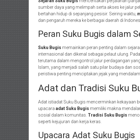
Sejarah Suku Bugis
menceritakan perjalanan panja
sumber daya yang melimpah serta akses ke jalur p
bertahan hidup di sepanjang pesisir. Seiring waktu,
m
dan pengaruh mereka ke berbagai daerah di Indones
Peran Suku Bugis dalam S
Suku Bugis
memainkan peran penting dalam sejarah 
internasional dan dikenal sebagai pelaut ulung. Pad
terutama dalam mengontrol jalur perdagangan yang 
Islam, yang menjadi salah satu pilar budaya dan s
peristiwa penting menciptakan jejak yang mendalam
Adat dan Tradisi Suku B
Adat istiadat Suku Bugis mencerminkan kekayaan bu
upacara
adat Suku Bugis
memiliki makna mendalam
sosial dalam komunitas.
Tradisi Suku Bugis
menonj
seperti kejujuran dan kerja keras.
Upacara Adat Suku Bugis