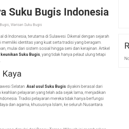
a Suku Bugis Indonesia
 Bugis
,
Warisan Suku Bugis
 di Indonesia, terutama di Sulawesi. Dikenal dengan sejarah
i memiliki identitas yang kuat serta tradisi yang beragam.
n, mulai dari sistem sosial hingga seni dan kerajinan. Artikel
g
keunikan Suku Bugis
, yang tidak hanya pelaut ulung tetapi
No
.
g Kaya
lawesi Selatan.
Asal usul Suku Bugis
diyakini berasal dari
 keahlian pelayaran yang telah ada sejak lama, menjadikan
ndonesia. Tradisi pelayaran mereka tidak hanya berfungsi
daya dan agama, khususnya Islam, ke seluruh Nusantara.