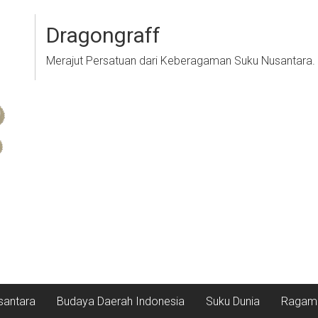
Dragongraff
Merajut Persatuan dari Keberagaman Suku Nusantara.
santara
Budaya Daerah Indonesia
Suku Dunia
Ragam 