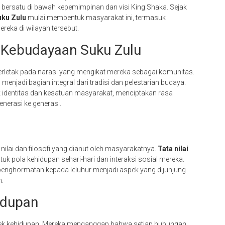
bersatu di bawah kepemimpinan dan visi King Shaka. Sejak
uku Zulu
mulai membentuk masyarakat ini, termasuk
reka di wilayah tersebut.
 Kebudayaan Suku Zulu
erletak pada narasi yang mengikat mereka sebagai komunitas.
enjadi bagian integral dari tradisi dan pelestarian budaya.
ntuk identitas dan kesatuan masyarakat, menciptakan rasa
enerasi ke generasi.
ai dan filosofi yang dianut oleh masyarakatnya.
Tata nilai
k pola kehidupan sehari-hari dan interaksi sosial mereka.
 penghormatan kepada leluhur menjadi aspek yang dijunjung
h.
hidupan
ek kehidupan. Mereka menganggap bahwa setiap hubungan