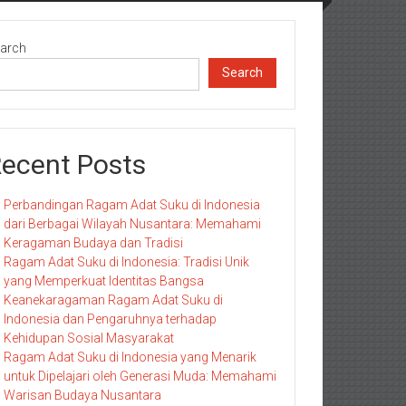
arch
Search
ecent Posts
Perbandingan Ragam Adat Suku di Indonesia
dari Berbagai Wilayah Nusantara: Memahami
Keragaman Budaya dan Tradisi
Ragam Adat Suku di Indonesia: Tradisi Unik
yang Memperkuat Identitas Bangsa
Keanekaragaman Ragam Adat Suku di
Indonesia dan Pengaruhnya terhadap
Kehidupan Sosial Masyarakat
Ragam Adat Suku di Indonesia yang Menarik
untuk Dipelajari oleh Generasi Muda: Memahami
Warisan Budaya Nusantara