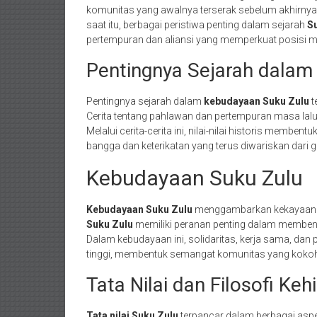
komunitas yang awalnya terserak sebelum akhirnya 
saat itu, berbagai peristiwa penting dalam sejarah
S
pertempuran dan aliansi yang memperkuat posisi me
Pentingnya Sejarah dalam
Pentingnya sejarah dalam
kebudayaan Suku Zulu
t
Cerita tentang pahlawan dan pertempuran masa lalu m
Melalui cerita-cerita ini, nilai-nilai historis membe
bangga dan keterikatan yang terus diwariskan dari g
Kebudayaan Suku Zulu
Kebudayaan Suku Zulu
menggambarkan kekayaan nil
Suku Zulu
memiliki peranan penting dalam membentu
Dalam kebudayaan ini, solidaritas, kerja sama, dan
tinggi, membentuk semangat komunitas yang koko
Tata Nilai dan Filosofi Ke
Tata nilai Suku Zulu
terpancar dalam berbagai asp