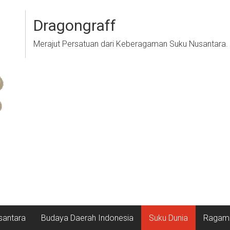
Dragongraff
Merajut Persatuan dari Keberagaman Suku Nusantara.
santara
Budaya Daerah Indonesia
Suku Dunia
Ragam 