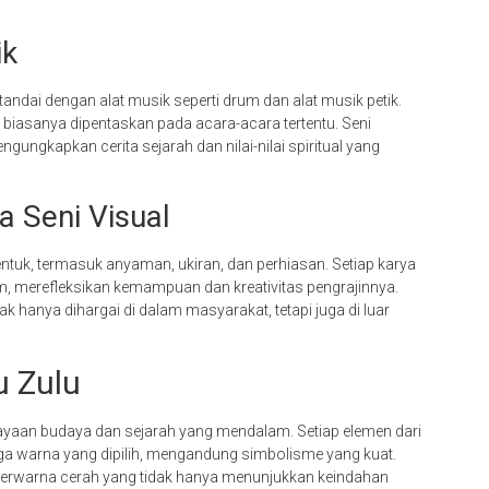
ik
itandai dengan alat musik seperti drum dan alat musik petik.
 biasanya dipentaskan pada acara-acara tertentu. Seni
ngungkapkan cerita sejarah dan nilai-nilai spiritual yang
a Seni Visual
tuk, termasuk anyaman, ukiran, dan perhiasan. Setiap karya
, merefleksikan kemampuan dan kreativitas pengrajinnya.
k hanya dihargai di dalam masyarakat, tetapi juga di luar
u Zulu
aan budaya dan sejarah yang mendalam. Setiap elemen dari
ngga warna yang dipilih, mengandung simbolisme yang kuat.
n berwarna cerah yang tidak hanya menunjukkan keindahan