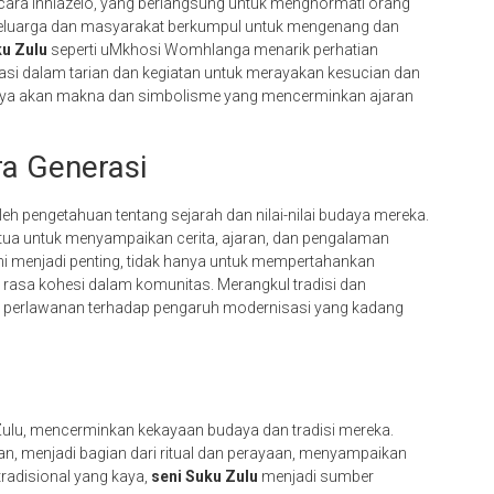
acara inhlazélo, yang berlangsung untuk menghormati orang
 keluarga dan masyarakat berkumpul untuk mengenang dan
u Zulu
seperti uMkhosi Womhlanga menarik perhatian
asi dalam tarian dan kegiatan untuk merayakan kesucian dan
aya akan makna dan simbolisme yang mencerminkan ajaran
a Generasi
h pengetahuan tentang sejarah dan nilai-nilai budaya mereka.
g tua untuk menyampaikan cerita, ajaran, dan pengalaman
i menjadi penting, tidak hanya untuk mempertahankan
 rasa kohesi dalam komunitas. Merangkul tradisi dan
 perlawanan terhadap pengaruh modernisasi yang kadang
Zulu, mencerminkan kekayaan budaya dan tradisi mereka.
an, menjadi bagian dari ritual dan perayaan, menyampaikan
 tradisional yang kaya,
seni Suku Zulu
menjadi sumber