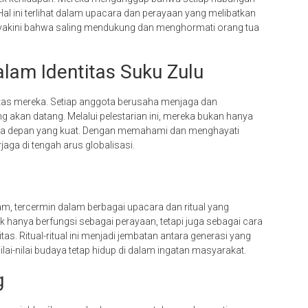
 Hal ini terlihat dalam upacara dan perayaan yang melibatkan
yakini bahwa saling mendukung dan menghormati orang tua
lam Identitas Suku Zulu
tas mereka. Setiap anggota berusaha menjaga dan
ang akan datang. Melalui pelestarian ini, mereka bukan hanya
sa depan yang kuat. Dengan memahami dan menghayati
aga di tengah arus globalisasi.
, tercermin dalam berbagai upacara dan ritual yang
k hanya berfungsi sebagai perayaan, tetapi juga sebagai cara
. Ritual-ritual ini menjadi jembatan antara generasi yang
lai-nilai budaya tetap hidup di dalam ingatan masyarakat.
g