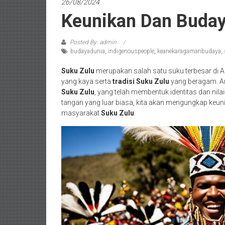
26/08/2024
Keunikan Dan Budaya
Posted By: admin
budayadunia
,
indigenouspeople
,
keanekaragamanbudaya
,
Suku Zulu
merupakan salah satu suku terbesar di A
yang kaya serta
tradisi Suku Zulu
yang beragam. Ar
Suku Zulu
, yang telah membentuk identitas dan nilai-
tangan yang luar biasa, kita akan mengungkap keuni
masyarakat
Suku Zulu
.