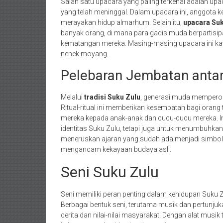
Salah satu upacara yang paling terkenal adalah up
yang telah meninggal. Dalam upacara ini, anggota
merayakan hidup almarhum. Selain itu,
upacara Suk
banyak orang, di mana para gadis muda berpartisip
kematangan mereka. Masing-masing upacara ini k
nenek moyang.
Pelebaran Jembatan antar
Melalui
tradisi Suku Zulu
, generasi muda memperole
Ritual-ritual ini memberikan kesempatan bagi oran
mereka kepada anak-anak dan cucu-cucu mereka. In
identitas Suku Zulu, tetapi juga untuk menumbuhkan
meneruskan ajaran yang sudah ada menjadi simbol
mengancam kekayaan budaya asli.
Seni Suku Zulu
Seni memiliki peran penting dalam kehidupan Suku 
Berbagai bentuk seni, terutama musik dan pertunjuk
cerita dan nilai-nilai masyarakat. Dengan alat musik