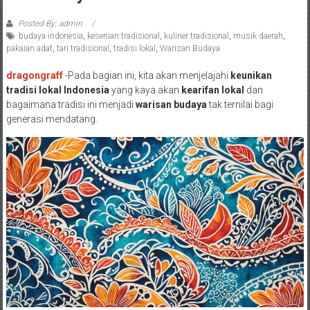
Posted By: admin
budaya indonesia
,
kesenian tradisional
,
kuliner tradisional
,
musik daerah
,
pakaian adat
,
tari tradisional
,
tradisi lokal
,
Warisan Budaya
dragongraff
-Pada bagian ini, kita akan menjelajahi
keunikan
tradisi lokal Indonesia
yang kaya akan
kearifan lokal
dan
bagaimana tradisi ini menjadi
warisan budaya
tak ternilai bagi
generasi mendatang.