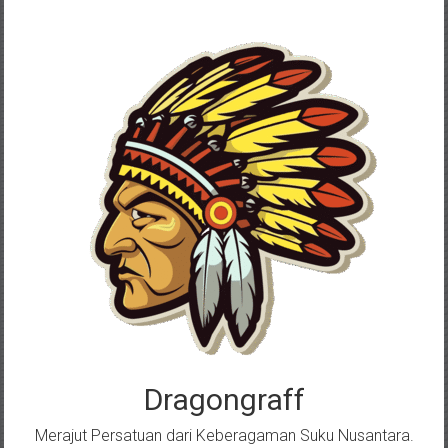
Skip
to
content
Dragongraff
Merajut Persatuan dari Keberagaman Suku Nusantara.