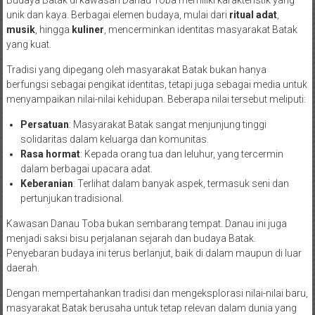
Budaya Batak di kawasan Danau Toba memiliki karakteristik yang
unik dan kaya. Berbagai elemen budaya, mulai dari
ritual adat
,
musik
, hingga
kuliner
, mencerminkan identitas masyarakat Batak
yang kuat.
Tradisi yang dipegang oleh masyarakat Batak bukan hanya
berfungsi sebagai pengikat identitas, tetapi juga sebagai media untuk
menyampaikan nilai-nilai kehidupan. Beberapa nilai tersebut meliputi:
Persatuan
: Masyarakat Batak sangat menjunjung tinggi
solidaritas dalam keluarga dan komunitas.
Rasa hormat
: Kepada orang tua dan leluhur, yang tercermin
dalam berbagai upacara adat.
Keberanian
: Terlihat dalam banyak aspek, termasuk seni dan
pertunjukan tradisional.
Kawasan Danau Toba bukan sembarang tempat. Danau ini juga
menjadi saksi bisu perjalanan sejarah dan budaya Batak.
Penyebaran budaya ini terus berlanjut, baik di dalam maupun di luar
daerah.
Dengan mempertahankan tradisi dan mengeksplorasi nilai-nilai baru,
masyarakat Batak berusaha untuk tetap relevan dalam dunia yang