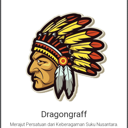
Skip
to
content
Dragongraff
Merajut Persatuan dari Keberagaman Suku Nusantara.