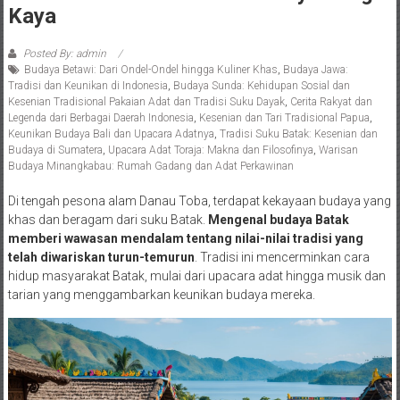
Kaya
Posted By: admin
Budaya Betawi: Dari Ondel-Ondel hingga Kuliner Khas
,
Budaya Jawa:
Tradisi dan Keunikan di Indonesia
,
Budaya Sunda: Kehidupan Sosial dan
Kesenian Tradisional Pakaian Adat dan Tradisi Suku Dayak
,
Cerita Rakyat dan
Legenda dari Berbagai Daerah Indonesia
,
Kesenian dan Tari Tradisional Papua
,
Keunikan Budaya Bali dan Upacara Adatnya
,
Tradisi Suku Batak: Kesenian dan
Budaya di Sumatera
,
Upacara Adat Toraja: Makna dan Filosofinya
,
Warisan
Budaya Minangkabau: Rumah Gadang dan Adat Perkawinan
Di tengah pesona alam Danau Toba, terdapat kekayaan budaya yang
khas dan beragam dari suku Batak.
Mengenal budaya Batak
memberi wawasan mendalam tentang nilai-nilai tradisi yang
telah diwariskan turun-temurun
. Tradisi ini mencerminkan cara
hidup masyarakat Batak, mulai dari upacara adat hingga musik dan
tarian yang menggambarkan keunikan budaya mereka.