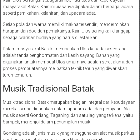
Kain Ulos berfungsi sebagai simbol identitas dan kepercayaan
masyarakat Batak. Kain ini biasanya dipakai dalam berbagai acara
seperti pernikahan, kelahiran, dan upacara adat.
Setiap pola dan warna memiliki makna tersendiri, mencerminkan
harapan dan doa dari pemakainya. Kain Ulos sering kali dianggap
sebagai warisan budaya yang harus dilestarikan.
Dalam masyarakat Batak, memberikan Ulos kepada seseorang
adalah tanda penghormatan dan kasih sayang. Bahan yang
digunakan untuk membuat Ulos umumnya adalah serat alami, dan
proses pembuatannya melibatkan teknik tenun yang diwariskan
turun-temurun.
Musik Tradisional Batak
Musik tradisional Batak merupakan bagian integral dari kebudayaan
mereka, sering digunakan dalam upacara adat dan perayaan. Alat
musik seperti Gondang, Taganing, dan satu lagi yang terkenal yaitu
Sampek, menonjol dalam penampilan musik.
Gondang adalah jenis musik yang menggunakan alat musik perkusi
dan tiup, menciptakan suara yang khas dan energik.