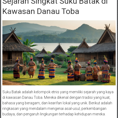
Sejarah Singkat Suku Batak di
Kawasan Danau Toba
Suku Batak adalah kelompok etnis yang memiliki sejarah yang kaya
di kawasan Danau Toba. Mereka dikenal dengan tradisi yang kuat,
bahasa yang beragam, dan kearifan lokal yang unik. Berikut adalah
ringkasan yang mendalam mengenai asal-usul, perkembangan
budaya, dan pengaruh lingkungan terhadap kehidupan mereka.