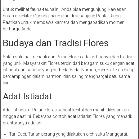
Untuk melihat fauna-fauna ini, Anda bisa mengunjungi kawasan
hutan di sekitar Gunung Inerie atau di sepanjang Pantai Riung.
Pastikan untuk membawa kamera dan mengabadikan momen
berharga Anda.
Budaya dan Tradisi Flores
Salah satu hal menarik dari Pulau Flores adalah budaya dan tradisi
yang unik. Masyarakat Flores terdiri dari beragam suku dengan adat
istiadat dan bahasa yang berbeda-beda. Namun, mereka tetap hidup
berdampingan dalam harmoni dan saling menghargai satu sama
lain.
Adat Istiadat
Adat istiadat di Pulau Flores sangat kental dan masih dilestarikan
hingga saat ini. Beberapa contoh adat istiadat Flores yang menarik
di antaranya adalah:
Tari Caci: Tarian perang yang dilakukan oleh suku Manggarai.