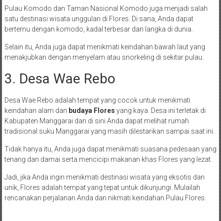
Pulau Komodo dan Taman Nasional Komodo juga menjadi salah
satu destinasi wisata unggulan di Flores. Di sana, Anda dapat
bertemu dengan komodo, kadal terbesar dan langka di dunia.
Selain itu, Anda juga dapat menikmati keindahan bawah laut yang
menakjubkan dengan menyelam atau snorkeling di sekitar pulau.
3. Desa Wae Rebo
Desa Wae Rebo adalah tempat yang cocok untuk menikmati
keindahan alam dan
budaya Flores
yang kaya. Desa ini terletak di
Kabupaten Manggarai dan di sini Anda dapat melihat rumah
tradisional suku Manggarai yang masih dilestarikan sampai saat ini.
Tidak hanya itu, Anda juga dapat menikmati suasana pedesaan yang
tenang dan damai serta mencicipi makanan khas Flores yang lezat.
Jadi, jika Anda ingin menikmati destinasi wisata yang eksotis dan
unik, Flores adalah tempat yang tepat untuk dikunjungi. Mulailah
rencanakan perjalanan Anda dan nikmati keindahan Pulau Flores.