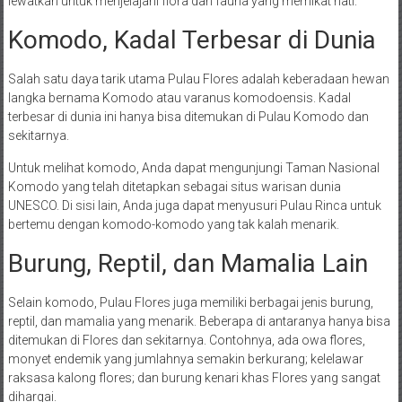
lewatkan untuk menjelajahi flora dan fauna yang memikat hati.
Komodo, Kadal Terbesar di Dunia
Salah satu daya tarik utama Pulau Flores adalah keberadaan hewan
langka bernama Komodo atau varanus komodoensis. Kadal
terbesar di dunia ini hanya bisa ditemukan di Pulau Komodo dan
sekitarnya.
Untuk melihat komodo, Anda dapat mengunjungi Taman Nasional
Komodo yang telah ditetapkan sebagai situs warisan dunia
UNESCO. Di sisi lain, Anda juga dapat menyusuri Pulau Rinca untuk
bertemu dengan komodo-komodo yang tak kalah menarik.
Burung, Reptil, dan Mamalia Lain
Selain komodo, Pulau Flores juga memiliki berbagai jenis burung,
reptil, dan mamalia yang menarik. Beberapa di antaranya hanya bisa
ditemukan di Flores dan sekitarnya. Contohnya, ada owa flores,
monyet endemik yang jumlahnya semakin berkurang; kelelawar
raksasa kalong flores; dan burung kenari khas Flores yang sangat
dihargai.