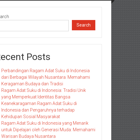
arch
Search
ecent Posts
Perbandingan Ragam Adat Suku di Indonesia
dari Berbagai Wilayah Nusantara: Memahami
Keragaman Budaya dan Tradisi
Ragam Adat Suku di Indonesia: Tradisi Unik
yang Memperkuat Identitas Bangsa
Keanekaragaman Ragam Adat Suku di
Indonesia dan Pengaruhnya terhadap
Kehidupan Sosial Masyarakat
Ragam Adat Suku di Indonesia yang Menarik
untuk Dipelajari oleh Generasi Muda: Memahami
Warisan Budaya Nusantara