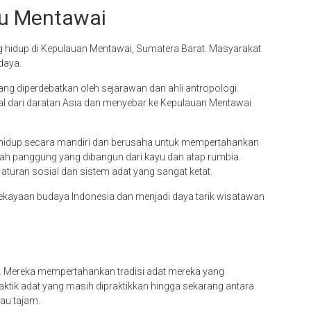
ku Mentawai
g hidup di Kepulauan Mentawai, Sumatera Barat. Masyarakat
daya.
g diperdebatkan oleh sejarawan dan ahli antropologi.
l dari daratan Asia dan menyebar ke Kepulauan Mentawai
hidup secara mandiri dan berusaha untuk mempertahankan
mah panggung yang dibangun dari kayu dan atap rumbia.
uran sosial dan sistem adat yang sangat ketat.
 kekayaan budaya Indonesia dan menjadi daya tarik wisatawan
. Mereka mempertahankan tradisi adat mereka yang
ktik adat yang masih dipraktikkan hingga sekarang antara
au tajam.