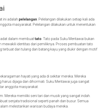
ai
t ini adalah
pelelangan
. Pelelangan dilakukan setiap kali ada
anggota masyarakat. Pelelangan dilakukan untuk menentukan
isi adat dalam membuat
tato
. Tato pada Suku Mentawai bukan
 mewakili identitas dari pemiliknya. Proses pembuatan tato
 terbuat dari tulang dan batang kayu yang diukir dengan motif
karagaman hayati yang ada di sekitar mereka. Mereka
harus dijaga dan dihormati. Suku Mentawai juga sangat
ar anggota masyarakat.
. Mereka memiliki seni tari dan musik yang sangat indah.
mbuat senjata tradisional seperti panah dan busur. Semua
 dalam melestarikan warisan budaya mereka.