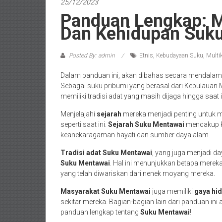
25/12/2023
Panduan Lengkap: 
Dan Kehidupan Suk
Posted By: admin
Etnis
,
Kebudayaan Suku
,
Multi
Dalam panduan ini, akan dibahas secara mendala
Sebagai suku pribumi yang berasal dari Kepulauan 
memiliki tradisi adat yang masih dijaga hingga saat
Menjelajahi
sejarah
mereka menjadi penting untu
seperti saat ini.
Sejarah
Suku Mentawai
mencakup ke
keanekaragaman hayati dan sumber daya alam.
Tradisi adat Suku Mentawai
, yang juga menjadi da
Suku Mentawai
. Hal ini menunjukkan betapa merek
yang telah diwariskan dari nenek moyang mereka.
Masyarakat Suku Mentawai
juga memiliki
gaya hi
sekitar mereka. Bagian-bagian lain dari panduan ini a
panduan lengkap tentang
Suku Mentawai
!