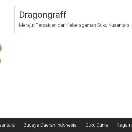
Dragongraff
Merajut Persatuan dari Keberagaman Suku Nusantara.
santara
Budaya Daerah Indonesia
Suku Dunia
Ragam 