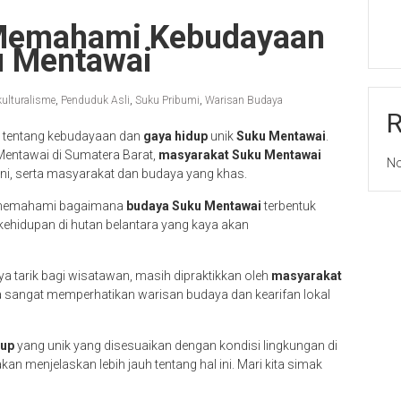
Memahami Kebudayaan
u Mentawai
kulturalisme
,
Penduduk Asli
,
Suku Pribumi
,
Warisan Budaya
m tentang kebudayaan dan
gaya hidup
unik
Suku Mentawai
.
Mentawai di Sumatera Barat,
masyarakat Suku Mentawai
No
 ini, serta masyarakat dan budaya yang khas.
k memahami bagaimana
budaya Suku Mentawai
terbentuk
hidupan di hutan belantara yang kaya akan
ya tarik bagi wisatawan, masih dipraktikkan oleh
masyarakat
a sangat memperhatikan warisan budaya dan kearifan lokal
dup
yang unik yang disesuaikan dengan kondisi lingkungan di
kan menjelaskan lebih jauh tentang hal ini. Mari kita simak