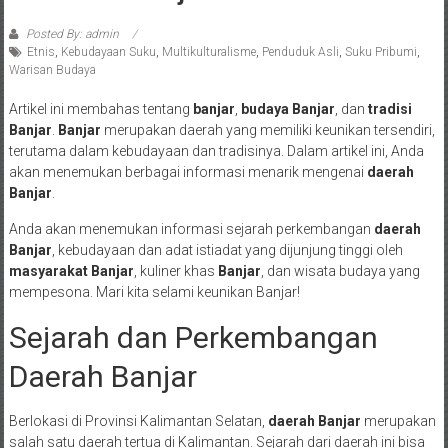
Posted By: admin
Etnis
,
Kebudayaan Suku
,
Multikulturalisme
,
Penduduk Asli
,
Suku Pribumi
,
Warisan Budaya
Artikel ini membahas tentang
banjar
,
budaya Banjar
, dan
tradisi
Banjar
.
Banjar
merupakan daerah yang memiliki keunikan tersendiri,
terutama dalam kebudayaan dan tradisinya. Dalam artikel ini, Anda
akan menemukan berbagai informasi menarik mengenai
daerah
Banjar
.
Anda akan menemukan informasi sejarah perkembangan
daerah
Banjar
, kebudayaan dan adat istiadat yang dijunjung tinggi oleh
masyarakat Banjar
, kuliner khas
Banjar
, dan wisata budaya yang
mempesona. Mari kita selami keunikan Banjar!
Sejarah dan Perkembangan
Daerah Banjar
Berlokasi di Provinsi Kalimantan Selatan,
daerah Banjar
merupakan
salah satu daerah tertua di Kalimantan. Sejarah dari daerah ini bisa