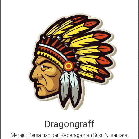
Skip
to
content
Dragongraff
Merajut Persatuan dari Keberagaman Suku Nusantara.