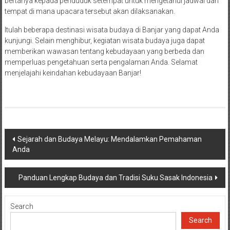
bertanya kepada penduduk setempat untuk mengetahui jadwal dan
tempat di mana upacara tersebut akan dilaksanakan.
Itulah beberapa destinasi wisata budaya di Banjar yang dapat Anda
kunjungi. Selain menghibur, kegiatan wisata budaya juga dapat
memberikan wawasan tentang kebudayaan yang berbeda dan
memperluas pengetahuan serta pengalaman Anda. Selamat
menjelajahi keindahan kebudayaan Banjar!
Post
Sejarah dan Budaya Melayu: Mendalamkan Pemahaman
Anda
navigation
Panduan Lengkap Budaya dan Tradisi Suku Sasak Indonesia
Search
Search