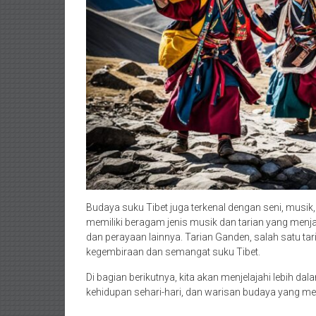
Budaya suku Tibet juga terkenal dengan seni, musik
memiliki beragam jenis musik dan tarian yang menja
dan perayaan lainnya. Tarian Ganden, salah satu ta
kegembiraan dan semangat suku Tibet.
Di bagian berikutnya, kita akan menjelajahi lebih d
kehidupan sehari-hari, dan warisan budaya yang mer