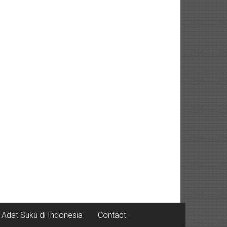
Adat Suku di Indonesia
Contact