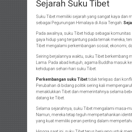
Sejarah Suku Tibet
Suku Tibet memiliki sejarah yang sangat kaya dan 
sebagai Pegunungan Himalaya di Asia Tengah.
Seja
Pada awalnya, suku Tibet hidup sebagai komunitas 
gaya hidup yang tergantung pada ternak mereka, t
Tibet mengalami perkembangan sosial, ekonomi, dan 
Seiring berjalannya waktu, suku Tibet berkembang 
Lama. Pada abad ketujuh, agama Buddha masuk ke 
kehidupan sehari-hari suku Tibet.
Perkembangan suku Tibet
tidak terlepas dari konf
Perubahan di bidang politik sering kali mempengaru
menaklukkan Tibet dan memerintahnya selama bebe
datang ke Tibet.
Selama sejarahnya, suku Tibet mengalami masa-masa
Namun, mereka tetap teguh mempertahankan identit
yang kuat memiliki peran penting dalam mempertaha
Hingga saat ini, suku Tibet terus berjuang untuk 