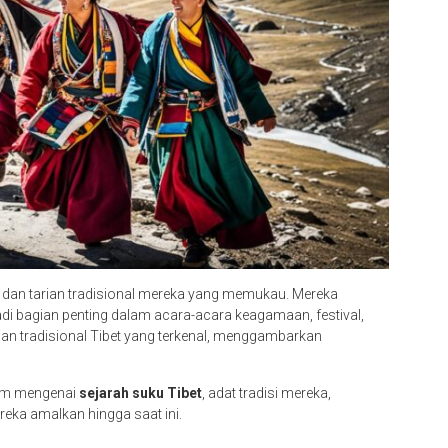
, dan tarian tradisional mereka yang memukau. Mereka
di bagian penting dalam acara-acara keagamaan, festival,
rian tradisional Tibet yang terkenal, menggambarkan
alam mengenai
sejarah suku Tibet
, adat tradisi mereka,
eka amalkan hingga saat ini.