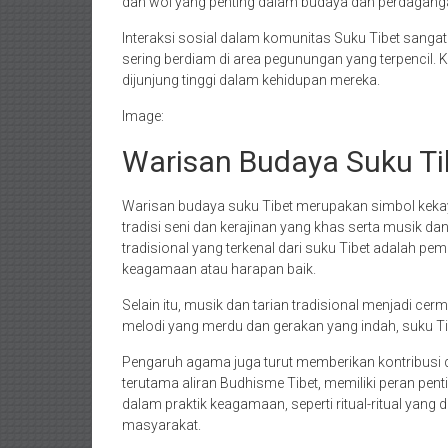
dan wol yang penting dalam budaya dan perdagang
Interaksi sosial dalam komunitas Suku Tibet sanga
sering berdiam di area pegunungan yang terpencil
dijunjung tinggi dalam kehidupan mereka.
Image:
Warisan Budaya Suku Ti
Warisan budaya suku Tibet merupakan simbol keka
tradisi seni dan kerajinan yang khas serta musik d
tradisional yang terkenal dari suku Tibet adalah pe
keagamaan atau harapan baik.
Selain itu, musik dan tarian tradisional menjadi ce
melodi yang merdu dan gerakan yang indah, suku
Pengaruh agama juga turut memberikan kontribusi
terutama aliran Budhisme Tibet, memiliki peran penti
dalam praktik keagamaan, seperti ritual-ritual yang 
masyarakat.