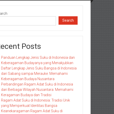
arch
Search
ecent Posts
Panduan Lengkap Jenis Suku di Indonesia dan
Keberagaman Budayanya yang Menakjubkan
Daftar Lengkap Jenis Suku Bangsa di Indonesia
dari Sabang sampai Merauke: Memahami
Keberagaman Budaya Nusantara
Perbandingan Ragam Adat Suku di Indonesia
dari Berbagai Wilayah Nusantara: Memahami
Keragaman Budaya dan Tradisi
Ragam Adat Suku di Indonesia: Tradisi Unik
yang Memperkuat Identitas Bangsa
Keanekaragaman Ragam Adat Suku di