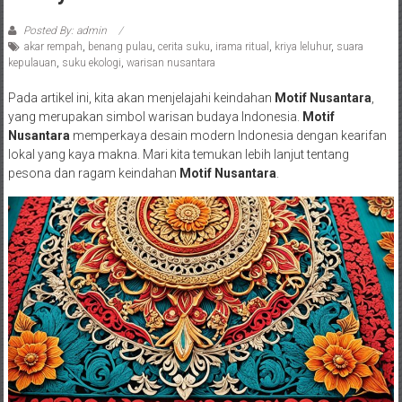
Posted By: admin
akar rempah
,
benang pulau
,
cerita suku
,
irama ritual
,
kriya leluhur
,
suara
kepulauan
,
suku ekologi
,
warisan nusantara
Pada artikel ini, kita akan menjelajahi keindahan
Motif Nusantara
,
yang merupakan simbol warisan budaya Indonesia.
Motif
Nusantara
memperkaya desain modern Indonesia dengan kearifan
lokal yang kaya makna. Mari kita temukan lebih lanjut tentang
pesona dan ragam keindahan
Motif Nusantara
.