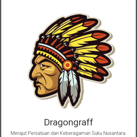
Skip
to
content
Dragongraff
Merajut Persatuan dari Keberagaman Suku Nusantara.