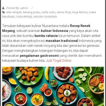
Posted By: admin
akar rempah
,
benang pulau
,
cerita suku
,
irama ritual
,
kriya leluhur
,
suara
kepulauan
,
suku ekologi
,
warisan nusantara
Temukan kekayaan kuliner Nusantara melalui
Resep Nenek
Moyang
, sebuah warisan
kuliner Indonesia
yang kaya akan cita
rasa unik dan bumbu-
bumbu rahasia
turun-temurun. Dalam artikel
ini, kita akan mengeksplorasi
masakan tradisional
Indonesia yang
telah diwariskan oleh nenek moyang kita dari generasi ke generasi.
Dengan menghidangkan hidangan-hidangan ini, kita dapat
merasakan
pengalaman gastronomi
yang otentik dan memahami
kekayaan budaya kuliner kita.
Judi Togel Online