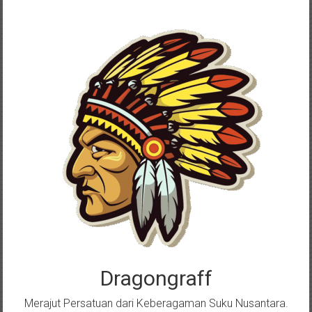
Skip
to
content
Dragongraff
Merajut Persatuan dari Keberagaman Suku Nusantara.