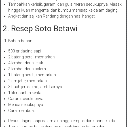
Tambahkan kerisik, garam, dan gula merah secukupnya. Masak
hingga kuah mengental dan bumbu meresap ke dalam daging.
Angkat dan sajikan Rendang dengan nasi hangat.
2. Resep Soto Betawi
Bahan-bahan:
500 gr daging sapi
2 batang serai, memarkan
4 lembar daun jeruk
3 lembar daun salam
1 batang sereh, memarkan
2 cm jahe, memarkan
3 buah jeruk limo, ambil airnya
1 liter santan kental
Garam secukupnya
Merica secukupnya
Cara membuat:
Rebus daging sapi dalam air hingga empuk dan saring kaldu.
Tumis bumbu halus dengan minyak hingga harum dan