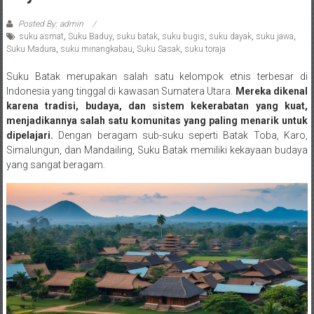
Posted By: admin
suku asmat
,
Suku Baduy
,
suku batak
,
suku bugis
,
suku dayak
,
suku jawa
,
Suku Madura
,
suku minangkabau
,
Suku Sasak
,
suku toraja
Suku Batak merupakan salah satu kelompok etnis terbesar di
Indonesia yang tinggal di kawasan Sumatera Utara.
Mereka dikenal
karena tradisi, budaya, dan sistem kekerabatan yang kuat,
menjadikannya salah satu komunitas yang paling menarik untuk
dipelajari.
Dengan beragam sub-suku seperti Batak Toba, Karo,
Simalungun, dan Mandailing, Suku Batak memiliki kekayaan budaya
yang sangat beragam.