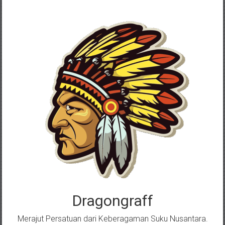
Skip
to
content
Dragongraff
Merajut Persatuan dari Keberagaman Suku Nusantara.