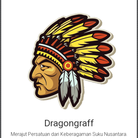
Skip
to
content
Dragongraff
Merajut Persatuan dari Keberagaman Suku Nusantara.