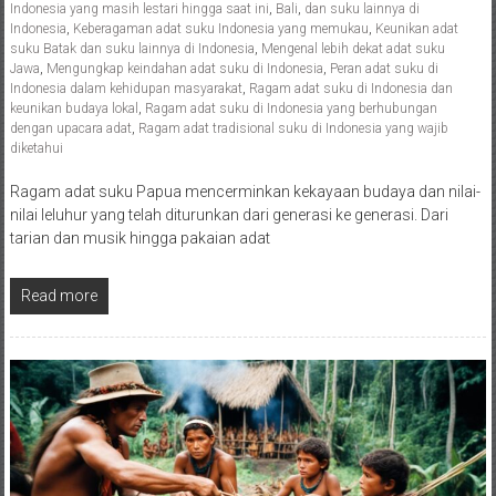
Indonesia yang masih lestari hingga saat ini
,
Bali
,
dan suku lainnya di
Indonesia
,
Keberagaman adat suku Indonesia yang memukau
,
Keunikan adat
suku Batak dan suku lainnya di Indonesia
,
Mengenal lebih dekat adat suku
Jawa
,
Mengungkap keindahan adat suku di Indonesia
,
Peran adat suku di
Indonesia dalam kehidupan masyarakat
,
Ragam adat suku di Indonesia dan
keunikan budaya lokal
,
Ragam adat suku di Indonesia yang berhubungan
dengan upacara adat
,
Ragam adat tradisional suku di Indonesia yang wajib
diketahui
Ragam adat suku Papua mencerminkan kekayaan budaya dan nilai-
nilai leluhur yang telah diturunkan dari generasi ke generasi. Dari
tarian dan musik hingga pakaian adat
Read more