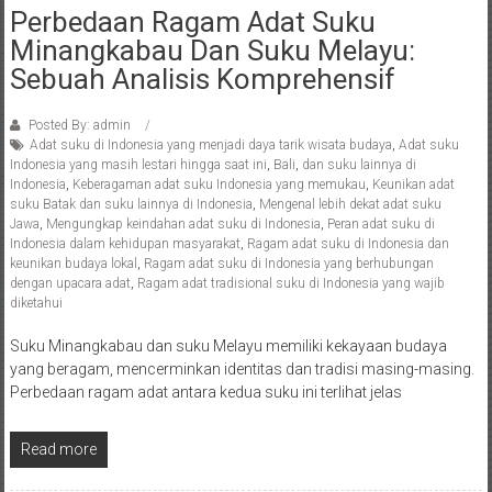
Perbedaan Ragam Adat Suku
Minangkabau Dan Suku Melayu:
Sebuah Analisis Komprehensif
Posted By: admin
Adat suku di Indonesia yang menjadi daya tarik wisata budaya
,
Adat suku
Indonesia yang masih lestari hingga saat ini
,
Bali
,
dan suku lainnya di
Indonesia
,
Keberagaman adat suku Indonesia yang memukau
,
Keunikan adat
suku Batak dan suku lainnya di Indonesia
,
Mengenal lebih dekat adat suku
Jawa
,
Mengungkap keindahan adat suku di Indonesia
,
Peran adat suku di
Indonesia dalam kehidupan masyarakat
,
Ragam adat suku di Indonesia dan
keunikan budaya lokal
,
Ragam adat suku di Indonesia yang berhubungan
dengan upacara adat
,
Ragam adat tradisional suku di Indonesia yang wajib
diketahui
Suku Minangkabau dan suku Melayu memiliki kekayaan budaya
yang beragam, mencerminkan identitas dan tradisi masing-masing.
Perbedaan ragam adat antara kedua suku ini terlihat jelas
Read more