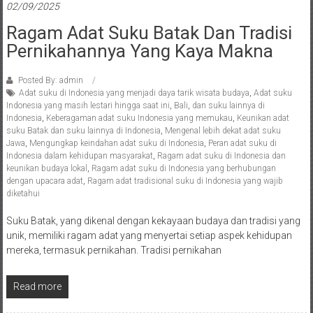
02/09/2025
Ragam Adat Suku Batak Dan Tradisi
Pernikahannya Yang Kaya Makna
Posted By: admin
Adat suku di Indonesia yang menjadi daya tarik wisata budaya
,
Adat suku
Indonesia yang masih lestari hingga saat ini
,
Bali
,
dan suku lainnya di
Indonesia
,
Keberagaman adat suku Indonesia yang memukau
,
Keunikan adat
suku Batak dan suku lainnya di Indonesia
,
Mengenal lebih dekat adat suku
Jawa
,
Mengungkap keindahan adat suku di Indonesia
,
Peran adat suku di
Indonesia dalam kehidupan masyarakat
,
Ragam adat suku di Indonesia dan
keunikan budaya lokal
,
Ragam adat suku di Indonesia yang berhubungan
dengan upacara adat
,
Ragam adat tradisional suku di Indonesia yang wajib
diketahui
Suku Batak, yang dikenal dengan kekayaan budaya dan tradisi yang
unik, memiliki ragam adat yang menyertai setiap aspek kehidupan
mereka, termasuk pernikahan. Tradisi pernikahan
Read more