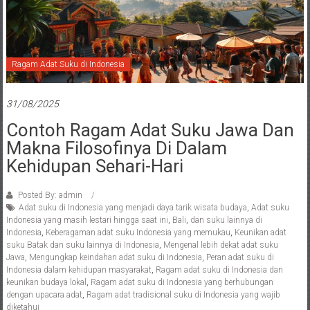
Ragam Adat Suku di Indonesia
31/08/2025
Contoh Ragam Adat Suku Jawa Dan
Makna Filosofinya Di Dalam
Kehidupan Sehari-Hari
Posted By: admin
Adat suku di Indonesia yang menjadi daya tarik wisata budaya
,
Adat suku
Indonesia yang masih lestari hingga saat ini
,
Bali
,
dan suku lainnya di
Indonesia
,
Keberagaman adat suku Indonesia yang memukau
,
Keunikan adat
suku Batak dan suku lainnya di Indonesia
,
Mengenal lebih dekat adat suku
Jawa
,
Mengungkap keindahan adat suku di Indonesia
,
Peran adat suku di
Indonesia dalam kehidupan masyarakat
,
Ragam adat suku di Indonesia dan
keunikan budaya lokal
,
Ragam adat suku di Indonesia yang berhubungan
dengan upacara adat
,
Ragam adat tradisional suku di Indonesia yang wajib
diketahui