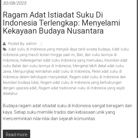
30/08/2025
Ragam Adat Istiadat Suku Di
Indonesia Terlengkap: Menyelami
Kekayaan Budaya Nusantara
Posted By: admin
Adat suku di Indonesia yang menjadi daya tarik wisata budaya
,
Adat suku
Indonesia yang masih lestari hingga saat ini
,
Bali
,
dan suku lainnya di
Indonesia
,
Keberagaman adat suku Indonesia yang memukau
,
Keunikan adat
suku Batak dan suku lainnya di Indonesia
,
Mengenal lebih dekat adat suku
Jawa
,
Mengungkap keindahan adat suku di Indonesia
,
Peran adat suku di
Indonesia dalam kehidupan masyarakat
,
Ragam adat suku di Indonesia dan
keunikan budaya lokal
,
Ragam adat suku di Indonesia yang berhubungan
dengan upacara adat
,
Ragam adat tradisional suku di Indonesia yang wajib
diketahui
Budaya ragam adat istiadat suku di Indonesia sangat beragam dan
kaya. Setiap suku memiliki tradisi dan kebiasaan unik yang
mencerminkan nilai-nilai dan sejarah komunitas
Read more