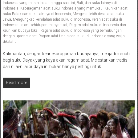
Indonesia yang masih lestari hingga saat ini
,
Bali
,
dan suku lainnya di
Indonesia
,
Keberagaman adat suku Indonesia yang memukau
,
Keunikan adat
suku Batak dan suku lainnya di Indonesia
,
Mengenal lebih dekat adat suku
Jawa
,
Mengungkap keindahan adat suku di Indonesia
,
Peran adat suku di
Indonesia dalam kehidupan masyarakat
,
Ragam adat suku di Indonesia dan
keunikan budaya lokal
,
Ragam adat suku di Indonesia yang berhubungan
dengan upacara adat
,
Ragam adat tradisional suku di Indonesia yang wajib
diketahui
Kalimantan, dengan keanekaragaman budayanya, menjadi rumah
bagi suku Dayak yang kaya akan ragam adat. Melestarikan tradisi
dan nilai-nilai budaya ini bukan hanya penting untuk
Read more