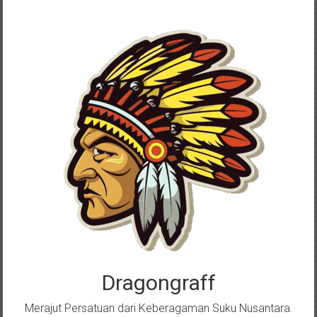
Skip
to
content
Dragongraff
Merajut Persatuan dari Keberagaman Suku Nusantara.