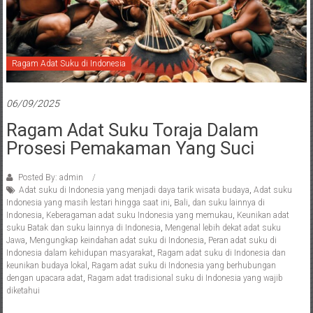
Ragam Adat Suku di Indonesia
06/09/2025
Ragam Adat Suku Toraja Dalam
Prosesi Pemakaman Yang Suci
Posted By: admin
Adat suku di Indonesia yang menjadi daya tarik wisata budaya
,
Adat suku
Indonesia yang masih lestari hingga saat ini
,
Bali
,
dan suku lainnya di
Indonesia
,
Keberagaman adat suku Indonesia yang memukau
,
Keunikan adat
suku Batak dan suku lainnya di Indonesia
,
Mengenal lebih dekat adat suku
Jawa
,
Mengungkap keindahan adat suku di Indonesia
,
Peran adat suku di
Indonesia dalam kehidupan masyarakat
,
Ragam adat suku di Indonesia dan
keunikan budaya lokal
,
Ragam adat suku di Indonesia yang berhubungan
dengan upacara adat
,
Ragam adat tradisional suku di Indonesia yang wajib
diketahui