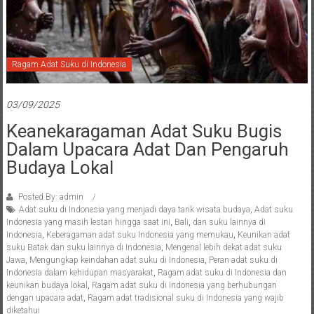
Ragam Adat Suku di Indonesia
03/09/2025
Keanekaragaman Adat Suku Bugis
Dalam Upacara Adat Dan Pengaruh
Budaya Lokal
Posted By: admin
Adat suku di Indonesia yang menjadi daya tarik wisata budaya
,
Adat suku
Indonesia yang masih lestari hingga saat ini
,
Bali
,
dan suku lainnya di
Indonesia
,
Keberagaman adat suku Indonesia yang memukau
,
Keunikan adat
suku Batak dan suku lainnya di Indonesia
,
Mengenal lebih dekat adat suku
Jawa
,
Mengungkap keindahan adat suku di Indonesia
,
Peran adat suku di
Indonesia dalam kehidupan masyarakat
,
Ragam adat suku di Indonesia dan
keunikan budaya lokal
,
Ragam adat suku di Indonesia yang berhubungan
dengan upacara adat
,
Ragam adat tradisional suku di Indonesia yang wajib
diketahui