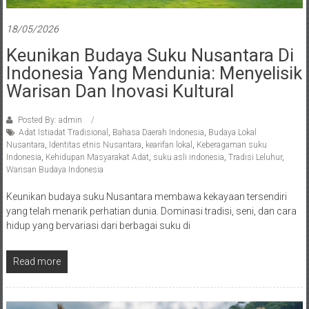
18/05/2026
Keunikan Budaya Suku Nusantara Di
Indonesia Yang Mendunia: Menyelisik
Warisan Dan Inovasi Kultural
Posted By: admin
Adat Istiadat Tradisional
,
Bahasa Daerah Indonesia
,
Budaya Lokal
Nusantara
,
Identitas etnis Nusantara
,
kearifan lokal
,
Keberagaman suku
Indonesia
,
Kehidupan Masyarakat Adat
,
suku asli indonesia
,
Tradisi Leluhur
,
Warisan Budaya Indonesia
Keunikan budaya suku Nusantara membawa kekayaan tersendiri
yang telah menarik perhatian dunia. Dominasi tradisi, seni, dan cara
hidup yang bervariasi dari berbagai suku di
Read more