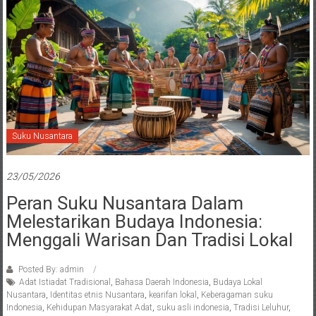
Suku Nusantara
23/05/2026
Peran Suku Nusantara Dalam
Melestarikan Budaya Indonesia:
Menggali Warisan Dan Tradisi Lokal
Posted By: admin
Adat Istiadat Tradisional
,
Bahasa Daerah Indonesia
,
Budaya Lokal
Nusantara
,
Identitas etnis Nusantara
,
kearifan lokal
,
Keberagaman suku
Indonesia
,
Kehidupan Masyarakat Adat
,
suku asli indonesia
,
Tradisi Leluhur
,