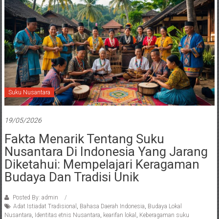
Suku Nusantara
19/05/2026
Fakta Menarik Tentang Suku
Nusantara Di Indonesia Yang Jarang
Diketahui: Mempelajari Keragaman
Budaya Dan Tradisi Unik
Posted By: admin
Adat Istiadat Tradisional
,
Bahasa Daerah Indonesia
,
Budaya Lokal
Nusantara
,
Identitas etnis Nusantara
,
kearifan lokal
,
Keberagaman suku