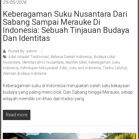
25/05/2026
Keberagaman Suku Nusantara Dari
Sabang Sampai Merauke Di
Indonesia: Sebuah Tinjauan Budaya
Dan Identitas
Posted By: admin
Adat Istiadat Tradisional
,
Bahasa Daerah Indonesia
,
Budaya Lokal
Nusantara
,
Identitas etnis Nusantara
,
kearifan lokal
,
Keberagaman suku
Indonesia
,
Kehidupan Masyarakat Adat
,
suku asli indonesia
,
Tradisi Leluhur
,
Warisan Budaya Indonesia
Keberagaman suku di Indonesia merupakan salah satu kekayaan
budaya yang paling mencolok. Dari Sabang hingga Merauke, setiap
wilayah memiliki ciri khas dan tradisi yang
Read more