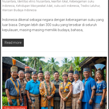
Nusantara
,
Identitas etnis Nusantara
,
kearifan lokal
,
Keberagaman suku
Indonesia
,
Kehidupan Masyarakat Adat
,
suku asli indonesia
,
Tradisi Leluhur
,
Warisan Budaya Indonesia
Indonesia dikenal sebagai negara dengan keberagaman suku yang
luar biasa. Dengan lebih dari 300 suku yang tersebar di seluruh
kepulauan, masing-masing memiliki budaya, bahasa,
Read more
Suku Nusantara