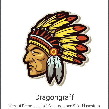
Skip
to
content
Dragongraff
Merajut Persatuan dari Keberagaman Suku Nusantara.