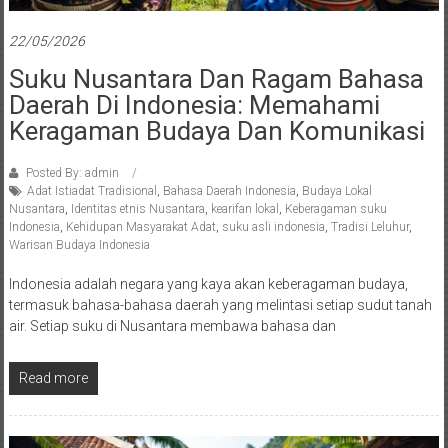
22/05/2026
Suku Nusantara Dan Ragam Bahasa
Daerah Di Indonesia: Memahami
Keragaman Budaya Dan Komunikasi
Posted By: admin
Adat Istiadat Tradisional
,
Bahasa Daerah Indonesia
,
Budaya Lokal
Nusantara
,
Identitas etnis Nusantara
,
kearifan lokal
,
Keberagaman suku
Indonesia
,
Kehidupan Masyarakat Adat
,
suku asli indonesia
,
Tradisi Leluhur
,
Warisan Budaya Indonesia
Indonesia adalah negara yang kaya akan keberagaman budaya,
termasuk bahasa-bahasa daerah yang melintasi setiap sudut tanah
air. Setiap suku di Nusantara membawa bahasa dan
Read more