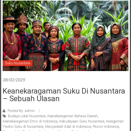
Suku Nusantara
08/02/2025
Keanekaragaman Suku Di Nusantara
– Sebuah Ulasan
Posted By: admin
Budaya Lokal Nusantara
,
Keanekaragaman Bahasa Daerah
,
Keanekaragaman Etnis di Indonesia
,
Kebudayaan Suku Nusantara
,
Keragaman
Tradisi Suku di Nusantara
,
Masyarakat Adat di Indonesia
,
Pesisir Indonesia
,