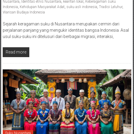
Nusantara
,
Identitas etnis Nusantara
,
kearifan lokal
,
Keberagaman suku
Indonesia
,
Kehidupan Masyarakat Adat
,
suku asli indonesia
,
Tradisi Leluhur
,
Warisan Budaya Indonesia
Sejarah keragaman suku di Nusantara merupakan cermin dari
perjalanan panjang yang mengukir identitas bangsa Indonesia. Asal
usul suku-suku ini ditelusuri dari berbagai migrasi, interaksi,
Read more
Suku Nusantara