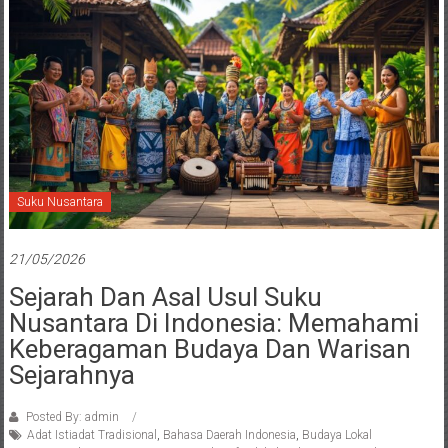
Suku Nusantara
21/05/2026
Sejarah Dan Asal Usul Suku
Nusantara Di Indonesia: Memahami
Keberagaman Budaya Dan Warisan
Sejarahnya
Posted By: admin
Adat Istiadat Tradisional
,
Bahasa Daerah Indonesia
,
Budaya Lokal