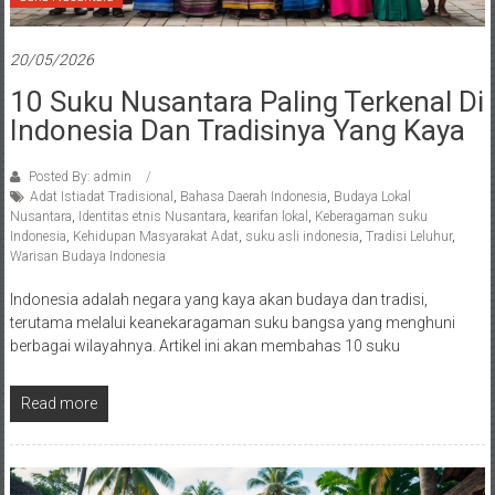
20/05/2026
10 Suku Nusantara Paling Terkenal Di
Indonesia Dan Tradisinya Yang Kaya
Posted By: admin
Adat Istiadat Tradisional
,
Bahasa Daerah Indonesia
,
Budaya Lokal
Nusantara
,
Identitas etnis Nusantara
,
kearifan lokal
,
Keberagaman suku
Indonesia
,
Kehidupan Masyarakat Adat
,
suku asli indonesia
,
Tradisi Leluhur
,
Warisan Budaya Indonesia
Indonesia adalah negara yang kaya akan budaya dan tradisi,
terutama melalui keanekaragaman suku bangsa yang menghuni
berbagai wilayahnya. Artikel ini akan membahas 10 suku
Read more