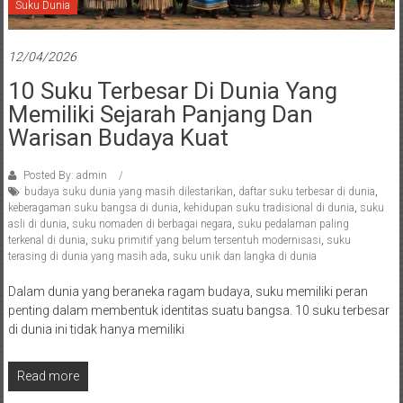
Suku Dunia
12/04/2026
10 Suku Terbesar Di Dunia Yang
Memiliki Sejarah Panjang Dan
Warisan Budaya Kuat
Posted By: admin
budaya suku dunia yang masih dilestarikan
,
daftar suku terbesar di dunia
,
keberagaman suku bangsa di dunia
,
kehidupan suku tradisional di dunia
,
suku
asli di dunia
,
suku nomaden di berbagai negara
,
suku pedalaman paling
terkenal di dunia
,
suku primitif yang belum tersentuh modernisasi
,
suku
terasing di dunia yang masih ada
,
suku unik dan langka di dunia
Dalam dunia yang beraneka ragam budaya, suku memiliki peran
penting dalam membentuk identitas suatu bangsa. 10 suku terbesar
di dunia ini tidak hanya memiliki
Read more