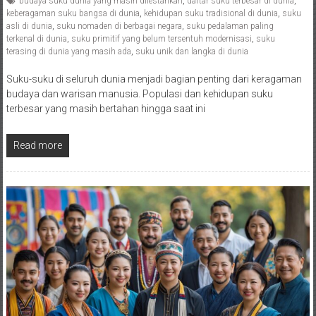
budaya suku dunia yang masih dilestarikan
,
daftar suku terbesar di dunia
,
keberagaman suku bangsa di dunia
,
kehidupan suku tradisional di dunia
,
suku
asli di dunia
,
suku nomaden di berbagai negara
,
suku pedalaman paling
terkenal di dunia
,
suku primitif yang belum tersentuh modernisasi
,
suku
terasing di dunia yang masih ada
,
suku unik dan langka di dunia
Suku-suku di seluruh dunia menjadi bagian penting dari keragaman
budaya dan warisan manusia. Populasi dan kehidupan suku
terbesar yang masih bertahan hingga saat ini
Read more