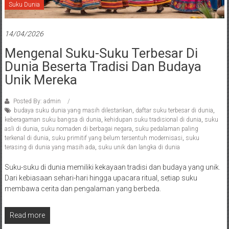
Suku Dunia
14/04/2026
Mengenal Suku-Suku Terbesar Di
Dunia Beserta Tradisi Dan Budaya
Unik Mereka
Posted By: admin
budaya suku dunia yang masih dilestarikan
,
daftar suku terbesar di dunia
,
keberagaman suku bangsa di dunia
,
kehidupan suku tradisional di dunia
,
suku
asli di dunia
,
suku nomaden di berbagai negara
,
suku pedalaman paling
terkenal di dunia
,
suku primitif yang belum tersentuh modernisasi
,
suku
terasing di dunia yang masih ada
,
suku unik dan langka di dunia
Suku-suku di dunia memiliki kekayaan tradisi dan budaya yang unik.
Dari kebiasaan sehari-hari hingga upacara ritual, setiap suku
membawa cerita dan pengalaman yang berbeda.
Read more