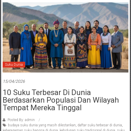
Suku Dunia
15/04/2026
10 Suku Terbesar Di Dunia
Berdasarkan Populasi Dan Wilayah
Tempat Mereka Tinggal
Posted By: admin
budaya suku dunia yang masih dilestarikan
,
daftar suku terbesar di dunia
,
keberagaman suku bangsa di dunia
,
kehidupan suku tradisional di dunia
,
suku