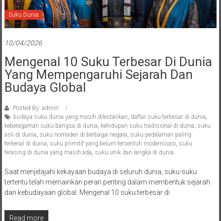
Suku Dunia
10/04/2026
Mengenal 10 Suku Terbesar Di Dunia
Yang Mempengaruhi Sejarah Dan
Budaya Global
Posted By: admin
budaya suku dunia yang masih dilestarikan
,
daftar suku terbesar di dunia
,
keberagaman suku bangsa di dunia
,
kehidupan suku tradisional di dunia
,
suku
asli di dunia
,
suku nomaden di berbagai negara
,
suku pedalaman paling
terkenal di dunia
,
suku primitif yang belum tersentuh modernisasi
,
suku
terasing di dunia yang masih ada
,
suku unik dan langka di dunia
Saat menjelajahi kekayaan budaya di seluruh dunia, suku-suku
tertentu telah memainkan peran penting dalam membentuk sejarah
dan kebudayaan global. Mengenal 10 suku terbesar di
Read more