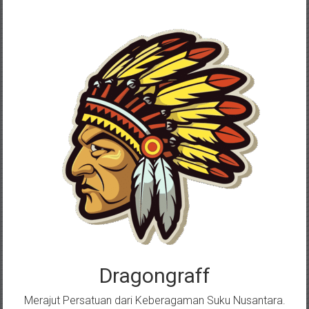
Skip
to
content
Dragongraff
Merajut Persatuan dari Keberagaman Suku Nusantara.