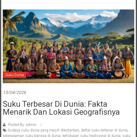
Suku Dunia
13/04/2026
Suku Terbesar Di Dunia: Fakta
Menarik Dan Lokasi Geografisnya
Posted By: admin
budaya suku dunia yang masih dilestarikan
,
daftar suku terbesar di dunia
,
keberagaman suku bangsa di dunia
,
kehidupan suku tradisional di dunia
,
suku