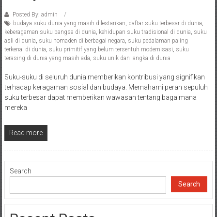
Posted By: admin
budaya suku dunia yang masih dilestarikan
,
daftar suku terbesar di dunia
,
keberagaman suku bangsa di dunia
,
kehidupan suku tradisional di dunia
,
suku
asli di dunia
,
suku nomaden di berbagai negara
,
suku pedalaman paling
terkenal di dunia
,
suku primitif yang belum tersentuh modernisasi
,
suku
terasing di dunia yang masih ada
,
suku unik dan langka di dunia
Suku-suku di seluruh dunia memberikan kontribusi yang signifikan
terhadap keragaman sosial dan budaya. Memahami peran sepuluh
suku terbesar dapat memberikan wawasan tentang bagaimana
mereka
Read more
Search
Search