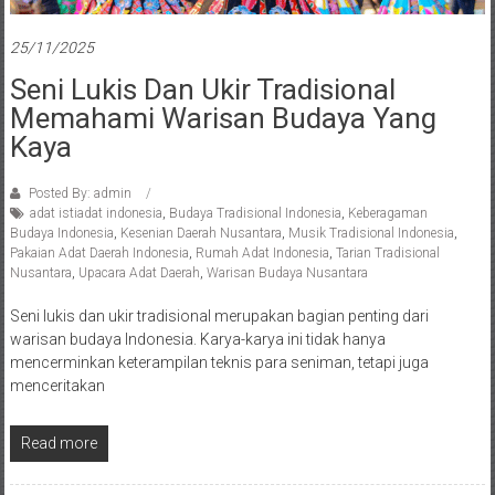
25/11/2025
Seni Lukis Dan Ukir Tradisional
Memahami Warisan Budaya Yang
Kaya
Posted By: admin
adat istiadat indonesia
,
Budaya Tradisional Indonesia
,
Keberagaman
Budaya Indonesia
,
Kesenian Daerah Nusantara
,
Musik Tradisional Indonesia
,
Pakaian Adat Daerah Indonesia
,
Rumah Adat Indonesia
,
Tarian Tradisional
Nusantara
,
Upacara Adat Daerah
,
Warisan Budaya Nusantara
Seni lukis dan ukir tradisional merupakan bagian penting dari
warisan budaya Indonesia. Karya-karya ini tidak hanya
mencerminkan keterampilan teknis para seniman, tetapi juga
menceritakan
Read more