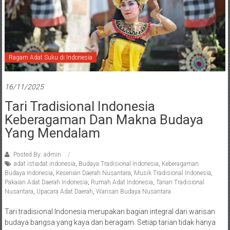
Ragam Adat Suku di Indonesia
16/11/2025
Tari Tradisional Indonesia
Keberagaman Dan Makna Budaya
Yang Mendalam
Posted By: admin
adat istiadat indonesia
,
Budaya Tradisional Indonesia
,
Keberagaman
Budaya Indonesia
,
Kesenian Daerah Nusantara
,
Musik Tradisional Indonesia
,
Pakaian Adat Daerah Indonesia
,
Rumah Adat Indonesia
,
Tarian Tradisional
Nusantara
,
Upacara Adat Daerah
,
Warisan Budaya Nusantara
Tari tradisional Indonesia merupakan bagian integral dari warisan
budaya bangsa yang kaya dan beragam. Setiap tarian tidak hanya