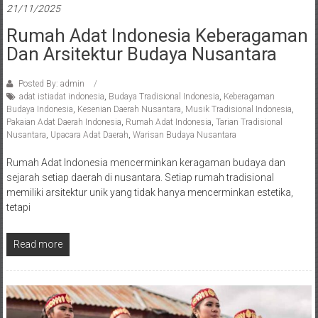
21/11/2025
Rumah Adat Indonesia Keberagaman
Dan Arsitektur Budaya Nusantara
Posted By: admin
adat istiadat indonesia
,
Budaya Tradisional Indonesia
,
Keberagaman
Budaya Indonesia
,
Kesenian Daerah Nusantara
,
Musik Tradisional Indonesia
,
Pakaian Adat Daerah Indonesia
,
Rumah Adat Indonesia
,
Tarian Tradisional
Nusantara
,
Upacara Adat Daerah
,
Warisan Budaya Nusantara
Rumah Adat Indonesia mencerminkan keragaman budaya dan
sejarah setiap daerah di nusantara. Setiap rumah tradisional
memiliki arsitektur unik yang tidak hanya mencerminkan estetika,
tetapi
Read more