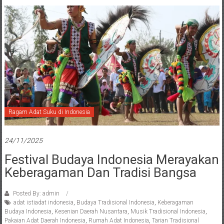
Ragam Adat Suku di Indonesia
24/11/2025
Festival Budaya Indonesia Merayakan
Keberagaman Dan Tradisi Bangsa
Posted By: admin
adat istiadat indonesia
,
Budaya Tradisional Indonesia
,
Keberagaman
Budaya Indonesia
,
Kesenian Daerah Nusantara
,
Musik Tradisional Indonesia
,
Pakaian Adat Daerah Indonesia
,
Rumah Adat Indonesia
,
Tarian Tradisional