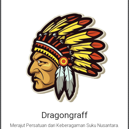
Skip
to
content
Dragongraff
Merajut Persatuan dari Keberagaman Suku Nusantara.