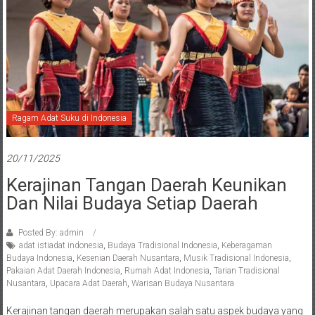
Ragam Adat Suku di Indonesia
20/11/2025
Kerajinan Tangan Daerah Keunikan
Dan Nilai Budaya Setiap Daerah
Posted By: admin
adat istiadat indonesia
,
Budaya Tradisional Indonesia
,
Keberagaman
Budaya Indonesia
,
Kesenian Daerah Nusantara
,
Musik Tradisional Indonesia
,
Pakaian Adat Daerah Indonesia
,
Rumah Adat Indonesia
,
Tarian Tradisional
Nusantara
,
Upacara Adat Daerah
,
Warisan Budaya Nusantara
Kerajinan tangan daerah merupakan salah satu aspek budaya yang