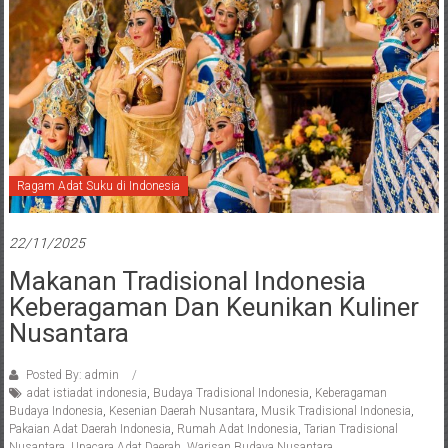
Ragam Adat Suku di Indonesia
22/11/2025
Makanan Tradisional Indonesia
Keberagaman Dan Keunikan Kuliner
Nusantara
Posted By: admin
adat istiadat indonesia
,
Budaya Tradisional Indonesia
,
Keberagaman
Budaya Indonesia
,
Kesenian Daerah Nusantara
,
Musik Tradisional Indonesia
,
Pakaian Adat Daerah Indonesia
,
Rumah Adat Indonesia
,
Tarian Tradisional
Nusantara
,
Upacara Adat Daerah
,
Warisan Budaya Nusantara