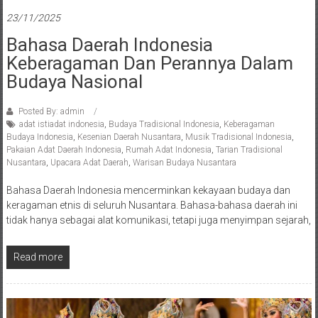
23/11/2025
Bahasa Daerah Indonesia
Keberagaman Dan Perannya Dalam
Budaya Nasional
Posted By: admin
adat istiadat indonesia
,
Budaya Tradisional Indonesia
,
Keberagaman
Budaya Indonesia
,
Kesenian Daerah Nusantara
,
Musik Tradisional Indonesia
,
Pakaian Adat Daerah Indonesia
,
Rumah Adat Indonesia
,
Tarian Tradisional
Nusantara
,
Upacara Adat Daerah
,
Warisan Budaya Nusantara
Bahasa Daerah Indonesia mencerminkan kekayaan budaya dan
keragaman etnis di seluruh Nusantara. Bahasa-bahasa daerah ini
tidak hanya sebagai alat komunikasi, tetapi juga menyimpan sejarah,
Read more