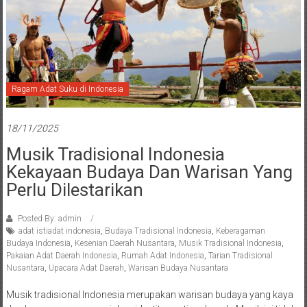
Ragam Adat Suku di Indonesia
18/11/2025
Musik Tradisional Indonesia
Kekayaan Budaya Dan Warisan Yang
Perlu Dilestarikan
Posted By: admin
adat istiadat indonesia
,
Budaya Tradisional Indonesia
,
Keberagaman
Budaya Indonesia
,
Kesenian Daerah Nusantara
,
Musik Tradisional Indonesia
,
Pakaian Adat Daerah Indonesia
,
Rumah Adat Indonesia
,
Tarian Tradisional
Nusantara
,
Upacara Adat Daerah
,
Warisan Budaya Nusantara
Musik tradisional Indonesia merupakan warisan budaya yang kaya