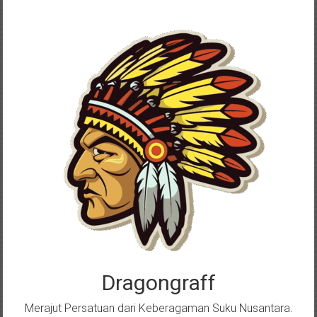
Skip
to
content
Dragongraff
Merajut Persatuan dari Keberagaman Suku Nusantara.