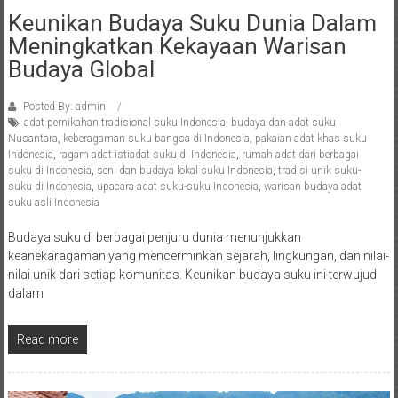
Keunikan Budaya Suku Dunia Dalam
Meningkatkan Kekayaan Warisan
Budaya Global
Posted By: admin
adat pernikahan tradisional suku Indonesia
,
budaya dan adat suku
Nusantara
,
keberagaman suku bangsa di Indonesia
,
pakaian adat khas suku
Indonesia
,
ragam adat istiadat suku di Indonesia
,
rumah adat dari berbagai
suku di Indonesia
,
seni dan budaya lokal suku Indonesia
,
tradisi unik suku-
suku di Indonesia
,
upacara adat suku-suku Indonesia
,
warisan budaya adat
suku asli Indonesia
Budaya suku di berbagai penjuru dunia menunjukkan
keanekaragaman yang mencerminkan sejarah, lingkungan, dan nilai-
nilai unik dari setiap komunitas. Keunikan budaya suku ini terwujud
dalam
Read more