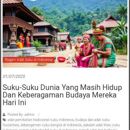
Ragam Adat Suku di Indonesia
01/07/2025
Suku-Suku Dunia Yang Masih Hidup
Dan Keberagaman Budaya Mereka
Hari Ini
Posted By: admin
adat pernikahan tradisional suku Indonesia
,
budaya dan adat suku
Nusantara
,
keberagaman suku bangsa di Indonesia
,
pakaian adat khas suku