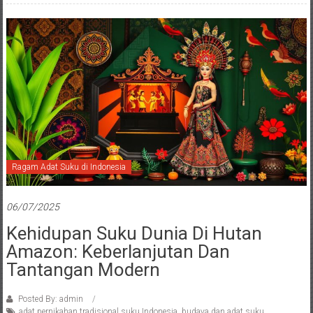
Ragam Adat Suku di Indonesia
06/07/2025
Kehidupan Suku Dunia Di Hutan
Amazon: Keberlanjutan Dan
Tantangan Modern
Posted By: admin
adat pernikahan tradisional suku Indonesia
,
budaya dan adat suku