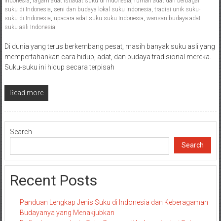
Indonesia
,
ragam adat istiadat suku di Indonesia
,
rumah adat dari berbagai
suku di Indonesia
,
seni dan budaya lokal suku Indonesia
,
tradisi unik suku-
suku di Indonesia
,
upacara adat suku-suku Indonesia
,
warisan budaya adat
suku asli Indonesia
Di dunia yang terus berkembang pesat, masih banyak suku asli yang
mempertahankan cara hidup, adat, dan budaya tradisional mereka.
Suku-suku ini hidup secara terpisah
Read more
Search
Search
Recent Posts
Panduan Lengkap Jenis Suku di Indonesia dan Keberagaman
Budayanya yang Menakjubkan