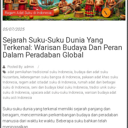
Ragam Adat Suku di Indonesia
05/07/2025
Sejarah Suku-Suku Dunia Yang
Terkenal: Warisan Budaya Dan Peran
Dalam Peradaban Global
Posted By: admin
adat pernikahan tradisional suku Indonesia
,
budaya dan adat suku
Nusantara
,
keberagaman suku bangsa di Indonesia
,
pakaian adat khas suku
Indonesia
,
ragam adat istiadat suku di Indonesia
,
rumah adat dari berbagai
suku di Indonesia
,
seni dan budaya lokal suku Indonesia
,
tradisi unik suku-
suku di Indonesia
,
upacara adat suku-suku Indonesia
,
warisan budaya adat
suku asli Indonesia
Suku-suku dunia yang terkenal memiliki sejarah panjang dan
beragam, mencerminkan perkembangan budaya dan peradaban
manusia dari waktu ke waktu. Beberapa suku bahkan telah
meninggalkan