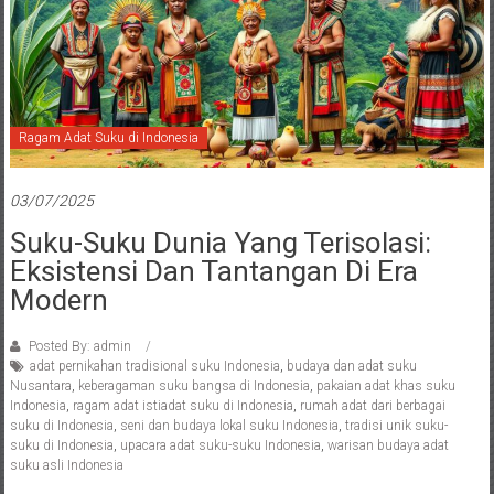
Ragam Adat Suku di Indonesia
03/07/2025
Suku-Suku Dunia Yang Terisolasi:
Eksistensi Dan Tantangan Di Era
Modern
Posted By: admin
adat pernikahan tradisional suku Indonesia
,
budaya dan adat suku
Nusantara
,
keberagaman suku bangsa di Indonesia
,
pakaian adat khas suku
Indonesia
,
ragam adat istiadat suku di Indonesia
,
rumah adat dari berbagai
suku di Indonesia
,
seni dan budaya lokal suku Indonesia
,
tradisi unik suku-
suku di Indonesia
,
upacara adat suku-suku Indonesia
,
warisan budaya adat
suku asli Indonesia