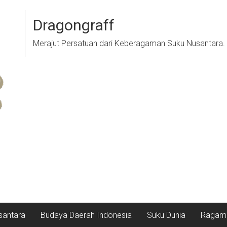
Dragongraff
Merajut Persatuan dari Keberagaman Suku Nusantara.
santara
Budaya Daerah Indonesia
Suku Dunia
Ragam 