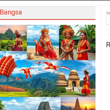
 Bangsa
Se
R