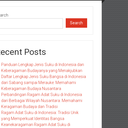
arch
Search
ecent Posts
Panduan Lengkap Jenis Suku di Indonesia dan
Keberagaman Budayanya yang Menakjubkan
Daftar Lengkap Jenis Suku Bangsa di Indonesia
dari Sabang sampai Merauke: Memahami
Keberagaman Budaya Nusantara
Perbandingan Ragam Adat Suku di Indonesia
dari Berbagai Wilayah Nusantara: Memahami
Keragaman Budaya dan Tradisi
Ragam Adat Suku di Indonesia: Tradisi Unik
yang Memperkuat Identitas Bangsa
Keanekaragaman Ragam Adat Suku di