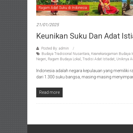
Ragam Adat Suku di Indonesia
21/01/2025
Keunikan Suku Dan Adat Isti
Posted By: admin
Budaya Tradisional Nusantara
,
Keanekaragaman Budaya I
Negeri
,
Ragam Budaya Lokal
,
Tradisi Adat Istiadat
,
Uniknya Ad
Indonesia adalah negara kepulauan yang memiliki r
dari 1.300 suku bangsa, masing-masing menyimpa
Read more