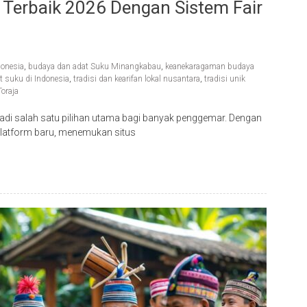
 Terbaik 2026 Dengan Sistem Fair
donesia
,
budaya dan adat Suku Minangkabau
,
keanekaragaman budaya
t suku di Indonesia
,
tradisi dan kearifan lokal nusantara
,
tradisi unik
oraja
adi salah satu pilihan utama bagi banyak penggemar. Dengan
latform baru, menemukan situs