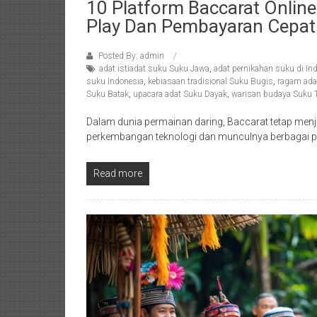
10 Platform Baccarat Online
Play Dan Pembayaran Cepat
Posted By: admin
adat istiadat suku Suku Jawa
,
adat pernikahan suku di In
suku Indonesia
,
kebiasaan tradisional Suku Bugis
,
ragam ada
Suku Batak
,
upacara adat Suku Dayak
,
warisan budaya Suku T
Dalam dunia permainan daring, Baccarat tetap menj
perkembangan teknologi dan munculnya berbagai p
Read more