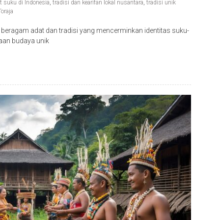
t suku di Indonesia
,
tradisi dan kearifan lokal nusantara
,
tradisi unik
oraja
beragam adat dan tradisi yang mencerminkan identitas suku-
yaan budaya unik