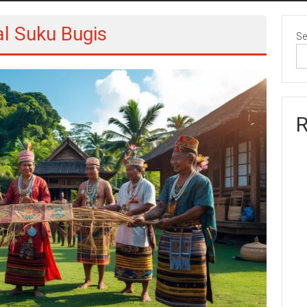
al Suku Bugis
Se
R