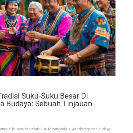
adisi Suku-Suku Besar Di
a Budaya: Sebuah Tinjauan
donesia
,
budaya dan adat Suku Minangkabau
,
keanekaragaman budaya