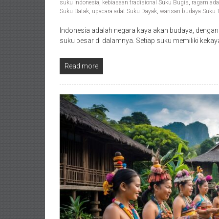
suku Indonesia
,
kebiasaan tradisional Suku Bugis
,
ragam ada
Suku Batak
,
upacara adat Suku Dayak
,
warisan budaya Suku T
Indonesia adalah negara kaya akan budaya, dengan 
suku besar di dalamnya. Setiap suku memiliki keka
Read more