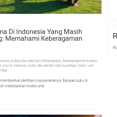
a Di Indonesia Yang Masih
ang: Memahami Keberagaman
No
donesia
,
budaya dan adat Suku Minangkabau
,
keanekaragaman budaya
t suku di Indonesia
,
tradisi dan kearifan lokal nusantara
,
tradisi unik
oraja
 membentuk identitas masyarakatnya. Banyak suku di
ih melestarikan tradisi unik