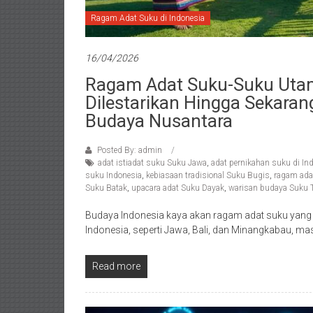
Ragam Adat Suku di Indonesia
16/04/2026
Ragam Adat Suku-Suku Utam
Dilestarikan Hingga Sekar
Budaya Nusantara
Posted By: admin
adat istiadat suku Suku Jawa
,
adat pernikahan suku di In
suku Indonesia
,
kebiasaan tradisional Suku Bugis
,
ragam ada
Suku Batak
,
upacara adat Suku Dayak
,
warisan budaya Suku T
Budaya Indonesia kaya akan ragam adat suku yang
Indonesia, seperti Jawa, Bali, dan Minangkabau, mas
Read more