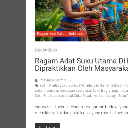
Ragam Adat Suku di Indonesia
04/04/2026
Ragam Adat Suku Utama Di 
Dipraktikkan Oleh Masyaraka
Posted By: admin
adat istiadat suku Suku Jawa
,
adat pernikahan suku di In
suku Indonesia
,
kebiasaan tradisional Suku Bugis
,
ragam ada
Suku Batak
,
upacara adat Suku Dayak
,
warisan budaya Suku T
Indonesia dipenuhi dengan keragaman budaya yang 
memiliki tradisi dan praktik unik yang masih dipert
Read more