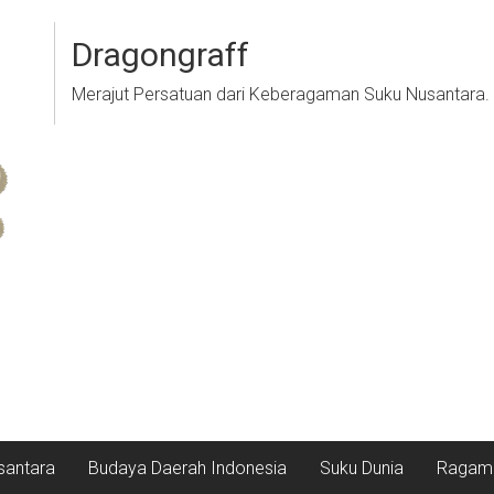
Dragongraff
Merajut Persatuan dari Keberagaman Suku Nusantara.
santara
Budaya Daerah Indonesia
Suku Dunia
Ragam 