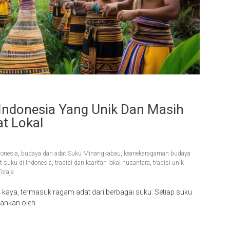
Indonesia Yang Unik Dan Masih
t Lokal
donesia
,
budaya dan adat Suku Minangkabau
,
keanekaragaman budaya
t suku di Indonesia
,
tradisi dan kearifan lokal nusantara
,
tradisi unik
oraja
kaya, termasuk ragam adat dari berbagai suku. Setiap suku
ahankan oleh