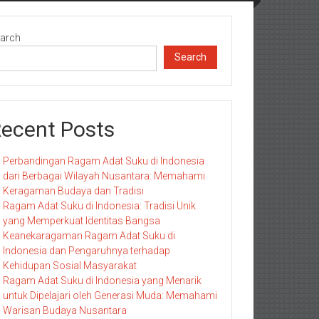
arch
Search
ecent Posts
Perbandingan Ragam Adat Suku di Indonesia
dari Berbagai Wilayah Nusantara: Memahami
Keragaman Budaya dan Tradisi
Ragam Adat Suku di Indonesia: Tradisi Unik
yang Memperkuat Identitas Bangsa
Keanekaragaman Ragam Adat Suku di
Indonesia dan Pengaruhnya terhadap
Kehidupan Sosial Masyarakat
Ragam Adat Suku di Indonesia yang Menarik
untuk Dipelajari oleh Generasi Muda: Memahami
Warisan Budaya Nusantara