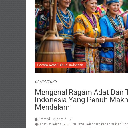
Ragam Adat Suku di Indonesia
05/04/2026
Mengenal Ragam Adat Dan Tr
Indonesia Yang Penuh Makn
Mendalam
Posted By: admin
adat istiadat suku Suku Jawa
,
adat pernikahan suku di In