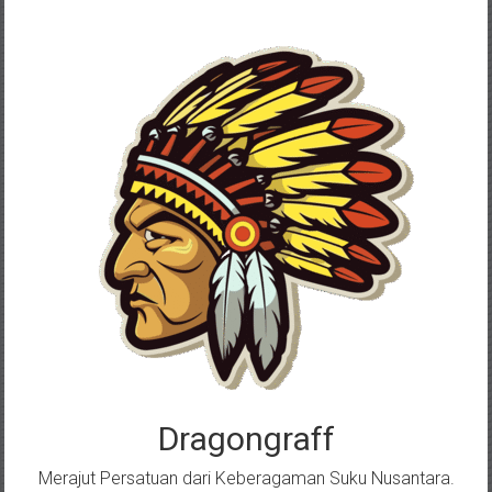
Skip
to
content
Dragongraff
Merajut Persatuan dari Keberagaman Suku Nusantara.