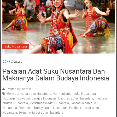
Suku Nusantara
11/10/2025
Pakaian Adat Suku Nusantara Dan
Maknanya Dalam Budaya Indonesia
Posted By: admin
Generasi muda suku Nusantara
,
Harmoni antar suku Nusantara
,
Hubungan suku dan bangsa Indonesia
,
Identitas suku Nusantara
,
Integrasi
budaya Nusantara
,
Modernisasi adat Nusantara
,
Pancasila dan suku
Nusantara
,
Pelestarian budaya suku Nusantara
,
Pendidikan adat suku
Nusantara
,
Sejarah migrasi suku Nusantara