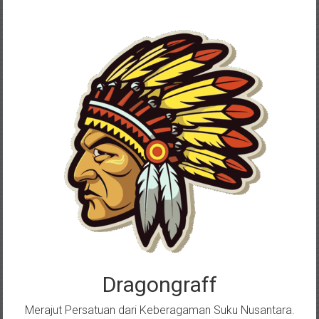
Skip
to
content
Dragongraff
Merajut Persatuan dari Keberagaman Suku Nusantara.