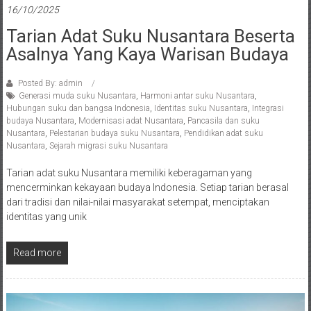
16/10/2025
Tarian Adat Suku Nusantara Beserta
Asalnya Yang Kaya Warisan Budaya
Posted By: admin
Generasi muda suku Nusantara
,
Harmoni antar suku Nusantara
,
Hubungan suku dan bangsa Indonesia
,
Identitas suku Nusantara
,
Integrasi
budaya Nusantara
,
Modernisasi adat Nusantara
,
Pancasila dan suku
Nusantara
,
Pelestarian budaya suku Nusantara
,
Pendidikan adat suku
Nusantara
,
Sejarah migrasi suku Nusantara
Tarian adat suku Nusantara memiliki keberagaman yang
mencerminkan kekayaan budaya Indonesia. Setiap tarian berasal
dari tradisi dan nilai-nilai masyarakat setempat, menciptakan
identitas yang unik
Read more