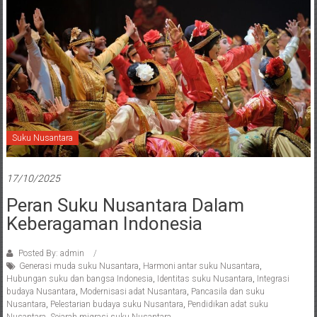
Suku Nusantara
17/10/2025
Peran Suku Nusantara Dalam
Keberagaman Indonesia
Posted By: admin
Generasi muda suku Nusantara
,
Harmoni antar suku Nusantara
,
Hubungan suku dan bangsa Indonesia
,
Identitas suku Nusantara
,
Integrasi
budaya Nusantara
,
Modernisasi adat Nusantara
,
Pancasila dan suku
Nusantara
,
Pelestarian budaya suku Nusantara
,
Pendidikan adat suku