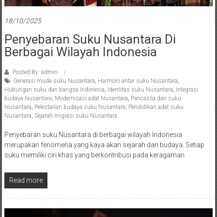
18/10/2025
Penyebaran Suku Nusantara Di
Berbagai Wilayah Indonesia
Posted By: admin
Generasi muda suku Nusantara
,
Harmoni antar suku Nusantara
,
Hubungan suku dan bangsa Indonesia
,
Identitas suku Nusantara
,
Integrasi
budaya Nusantara
,
Modernisasi adat Nusantara
,
Pancasila dan suku
Nusantara
,
Pelestarian budaya suku Nusantara
,
Pendidikan adat suku
Nusantara
,
Sejarah migrasi suku Nusantara
Penyebaran suku Nusantara di berbagai wilayah Indonesia
merupakan fenomena yang kaya akan sejarah dan budaya. Setiap
suku memiliki ciri khas yang berkontribusi pada keragaman
Read more