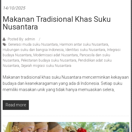
14/10/2025
Makanan Tradisional Khas Suku
Nusantara
Posted By: admin
Generasi muda suku Nusantara
,
Harmoni antar suku Nusantara
,
Hubungan suku dan bangsa Indonesia
,
Identitas suku Nusantara
,
Integrasi
budaya Nusantara
,
Modernisasi adat Nusantara
,
Pancasila dan suku
Nusantara
,
Pelestarian budaya suku Nusantara
,
Pendidikan adat suku
Nusantara
,
Sejarah migrasi suku Nusantara
Makanan tradisional khas suku Nusantara mencerminkan kekayaan
budaya dan keanekaragaman yang ada di Indonesia. Setiap suku
memiliki masakan unik yang tidak hanya memuaskan selera,
Read more