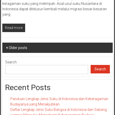
keragaman suku yang melimpah. Asal usul suku Nusantara di
Indonesia dapat ditelusuri kembali melalui migrasi besar-besaran
yang
Read more
Posts
Older posts
navigation
Search
Search
Recent Posts
Panduan Lengkap Jenis Suku di Indonesia dan Keberagaman
Budayanya yang Menakjubkan
Daftar Lengkap Jenis Suku Bangsa di Indonesia dari Sabang
sampai Merauke: Memahami Keberagaman Budaya