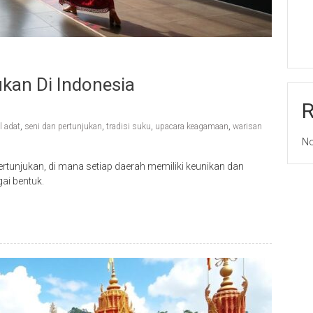
ukan Di Indonesia
al adat
,
seni dan pertunjukan
,
tradisi suku
,
upacara keagamaan
,
warisan
No
rtunjukan, di mana setiap daerah memiliki keunikan dan
ai bentuk.