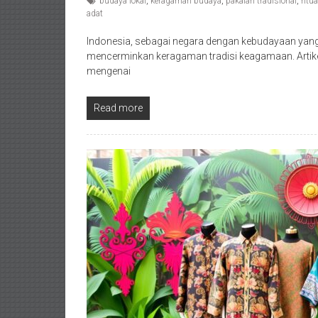
budaya lokal
,
keragaman budaya
,
pakaian tradisional
,
ritu
adat
Indonesia, sebagai negara dengan kebudayaan yan
mencerminkan keragaman tradisi keagamaan. Artik
mengenai
Read more