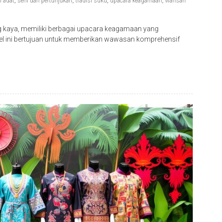
al adat
,
seni dan pertunjukan
,
tradisi suku
,
upacara keagamaan
,
warisan
g kaya, memiliki berbagai upacara keagamaan yang
el ini bertujuan untuk memberikan wawasan komprehensif