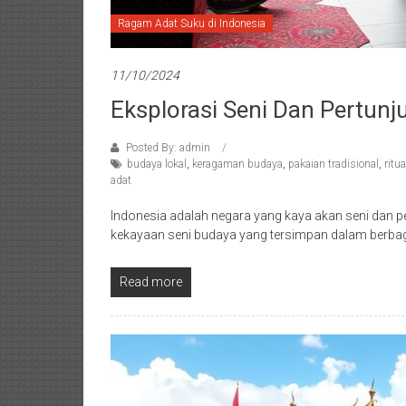
Ragam Adat Suku di Indonesia
11/10/2024
Eksplorasi Seni Dan Pertunj
Posted By: admin
budaya lokal
,
keragaman budaya
,
pakaian tradisional
,
ritu
adat
Indonesia adalah negara yang kaya akan seni dan pe
kekayaan seni budaya yang tersimpan dalam berbag
Read more