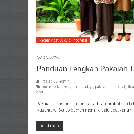
Ragam Adat Suku di Indonesia
09/10/2024
Panduan Lengkap Pakaian Tr
Posted By: admin
budaya lokal
,
keragaman budaya
,
pakaian tradisional
,
ritu
adat
Pakaian tradisional Indonesia adalah simbol dari k
Nusantara. Setiap daerah memiliki baju adat yang m
Read more