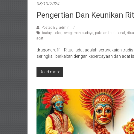
08/10/2024
Pengertian Dan Keunikan Rit
Posted By: admin
budaya lokal
,
keragaman budaya
,
pakaian tradisional
,
ritu
adat
dragongraff – Ritual adat adalah serangkaian tradis
seringkali berkaitan dengan kepercayaan dan adat is
Read more