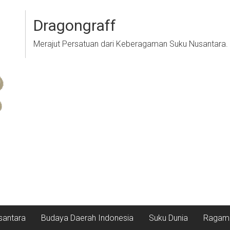
Dragongraff
Merajut Persatuan dari Keberagaman Suku Nusantara.
santara
Budaya Daerah Indonesia
Suku Dunia
Ragam 