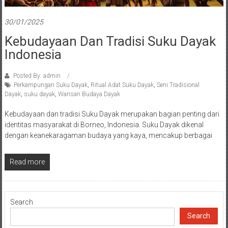
30/01/2025
Kebudayaan Dan Tradisi Suku Dayak
Indonesia
Posted By: admin
Perkampungan Suku Dayak
,
Ritual Adat Suku Dayak
,
Seni Tradisional
Dayak
,
suku dayak
,
Warisan Budaya Dayak
Kebudayaan dan tradisi Suku Dayak merupakan bagian penting dari
identitas masyarakat di Borneo, Indonesia. Suku Dayak dikenal
dengan keanekaragaman budaya yang kaya, mencakup berbagai
Read more
Search
Search