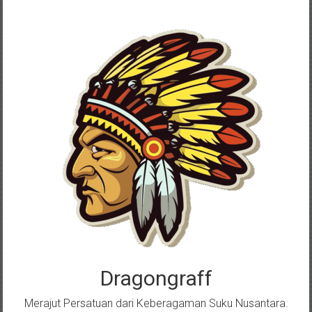
Skip
to
content
Dragongraff
Merajut Persatuan dari Keberagaman Suku Nusantara.