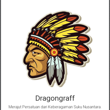
Skip
to
content
Dragongraff
Merajut Persatuan dari Keberagaman Suku Nusantara.