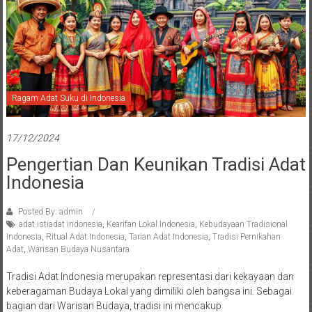
Ragam Adat Suku di Indonesia
17/12/2024
Pengertian Dan Keunikan Tradisi Adat
Indonesia
Posted By: admin
adat istiadat indonesia
,
Kearifan Lokal Indonesia
,
Kebudayaan Tradisional
Indonesia
,
Ritual Adat Indonesia
,
Tarian Adat Indonesia
,
Tradisi Pernikahan
Adat
,
Warisan Budaya Nusantara
Tradisi Adat Indonesia merupakan representasi dari kekayaan dan
keberagaman Budaya Lokal yang dimiliki oleh bangsa ini. Sebagai
bagian dari Warisan Budaya, tradisi ini mencakup