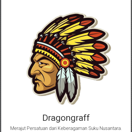
Skip
to
content
Dragongraff
Merajut Persatuan dari Keberagaman Suku Nusantara.