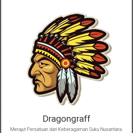
Skip
to
content
Dragongraff
Merajut Persatuan dari Keberagaman Suku Nusantara.