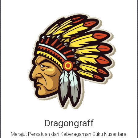
Skip
to
content
Dragongraff
Merajut Persatuan dari Keberagaman Suku Nusantara.