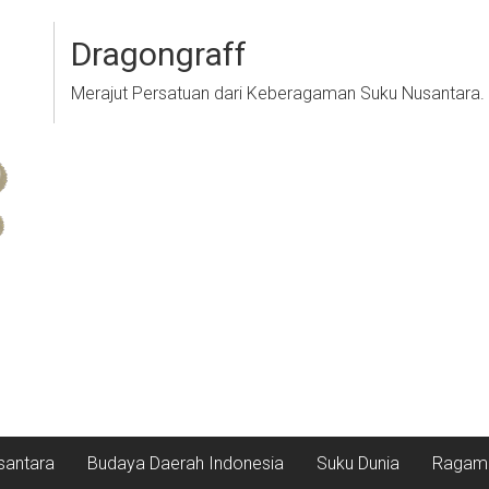
Dragongraff
Merajut Persatuan dari Keberagaman Suku Nusantara.
santara
Budaya Daerah Indonesia
Suku Dunia
Ragam 