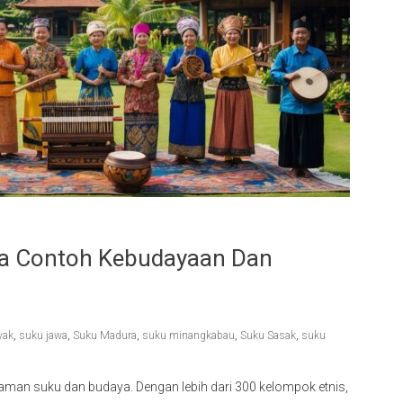
rta Contoh Kebudayaan Dan
yak
,
suku jawa
,
Suku Madura
,
suku minangkabau
,
Suku Sasak
,
suku
man suku dan budaya. Dengan lebih dari 300 kelompok etnis,