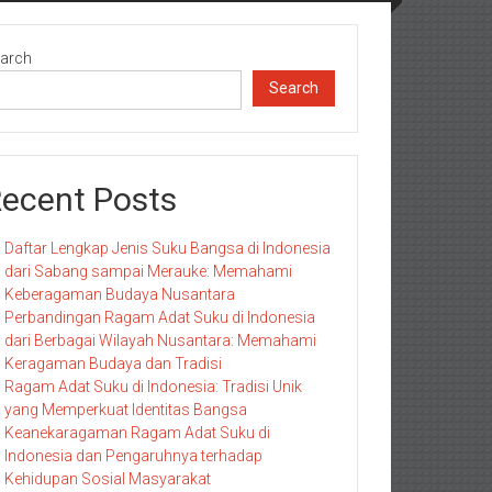
arch
Search
ecent Posts
Daftar Lengkap Jenis Suku Bangsa di Indonesia
dari Sabang sampai Merauke: Memahami
Keberagaman Budaya Nusantara
Perbandingan Ragam Adat Suku di Indonesia
dari Berbagai Wilayah Nusantara: Memahami
Keragaman Budaya dan Tradisi
Ragam Adat Suku di Indonesia: Tradisi Unik
yang Memperkuat Identitas Bangsa
Keanekaragaman Ragam Adat Suku di
Indonesia dan Pengaruhnya terhadap
Kehidupan Sosial Masyarakat