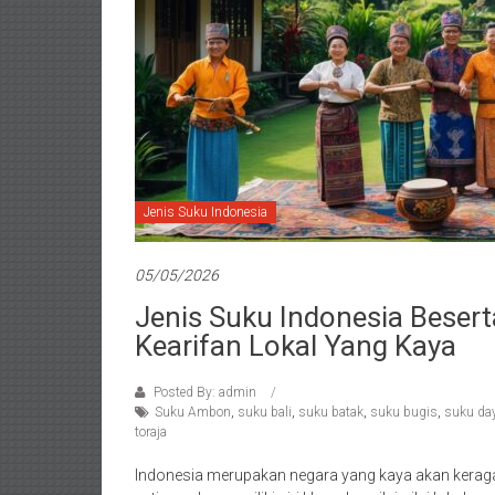
Jenis Suku Indonesia
05/05/2026
Jenis Suku Indonesia Bese
Kearifan Lokal Yang Kaya
Posted By: admin
Suku Ambon
,
suku bali
,
suku batak
,
suku bugis
,
suku da
toraja
Indonesia merupakan negara yang kaya akan keraga