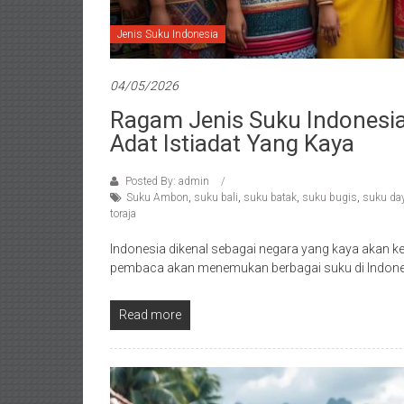
Jenis Suku Indonesia
04/05/2026
Ragam Jenis Suku Indonesi
Adat Istiadat Yang Kaya
Posted By: admin
Suku Ambon
,
suku bali
,
suku batak
,
suku bugis
,
suku da
toraja
Indonesia dikenal sebagai negara yang kaya akan ke
pembaca akan menemukan berbagai suku di Indone
Read more