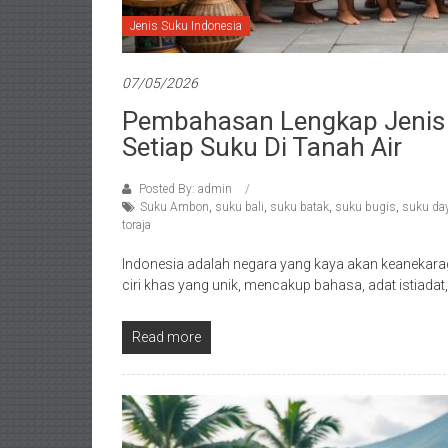
Jenis Suku Indonesia
07/05/2026
Pembahasan Lengkap Jenis 
Setiap Suku Di Tanah Air
Posted By: admin
Suku Ambon
,
suku bali
,
suku batak
,
suku bugis
,
suku da
toraja
Indonesia adalah negara yang kaya akan keanekara
ciri khas yang unik, mencakup bahasa, adat istiadat
Read more