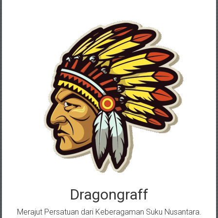
Skip
to
content
Dragongraff
Merajut Persatuan dari Keberagaman Suku Nusantara.