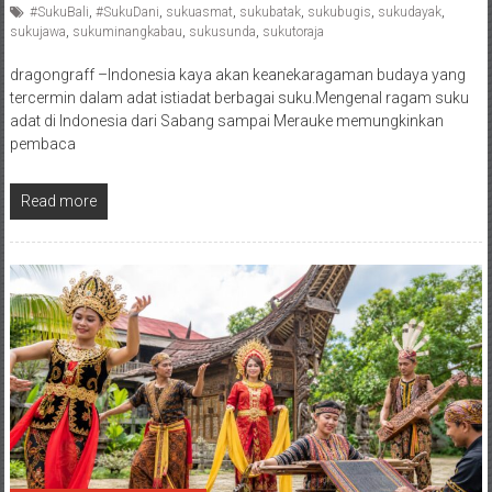
#SukuBali
,
#SukuDani
,
sukuasmat
,
sukubatak
,
sukubugis
,
sukudayak
,
sukujawa
,
sukuminangkabau
,
sukusunda
,
sukutoraja
dragongraff –Indonesia kaya akan keanekaragaman budaya yang
tercermin dalam adat istiadat berbagai suku.Mengenal ragam suku
adat di Indonesia dari Sabang sampai Merauke memungkinkan
pembaca
Read more