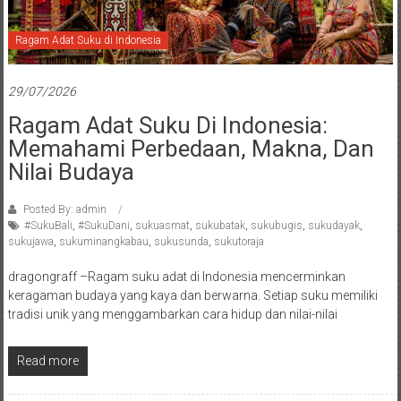
Ragam Adat Suku di Indonesia
29/07/2026
Ragam Adat Suku Di Indonesia:
Memahami Perbedaan, Makna, Dan
Nilai Budaya
Posted By: admin
#SukuBali
,
#SukuDani
,
sukuasmat
,
sukubatak
,
sukubugis
,
sukudayak
,
sukujawa
,
sukuminangkabau
,
sukusunda
,
sukutoraja
dragongraff –Ragam suku adat di Indonesia mencerminkan
keragaman budaya yang kaya dan berwarna. Setiap suku memiliki
tradisi unik yang menggambarkan cara hidup dan nilai-nilai
Read more