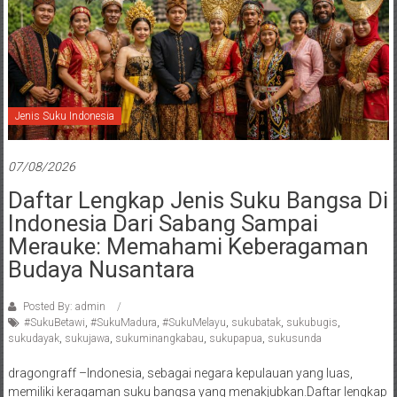
Jenis Suku Indonesia
07/08/2026
Daftar Lengkap Jenis Suku Bangsa Di
Indonesia Dari Sabang Sampai
Merauke: Memahami Keberagaman
Budaya Nusantara
Posted By: admin
#SukuBetawi
,
#SukuMadura
,
#SukuMelayu
,
sukubatak
,
sukubugis
,
sukudayak
,
sukujawa
,
sukuminangkabau
,
sukupapua
,
sukusunda
dragongraff –Indonesia, sebagai negara kepulauan yang luas,
memiliki keragaman suku bangsa yang menakjubkan.Daftar lengkap