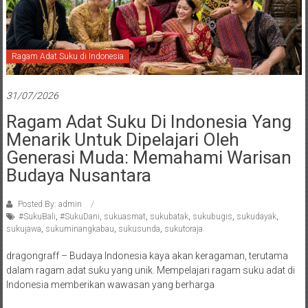
Ragam Adat Suku di Indonesia
31/07/2026
Ragam Adat Suku Di Indonesia Yang
Menarik Untuk Dipelajari Oleh
Generasi Muda: Memahami Warisan
Budaya Nusantara
Posted By: admin
#SukuBali
,
#SukuDani
,
sukuasmat
,
sukubatak
,
sukubugis
,
sukudayak
,
sukujawa
,
sukuminangkabau
,
sukusunda
,
sukutoraja
dragongraff – Budaya Indonesia kaya akan keragaman, terutama
dalam ragam adat suku yang unik. Mempelajari ragam suku adat di
Indonesia memberikan wawasan yang berharga