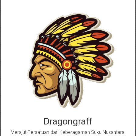
Skip
to
content
Dragongraff
Merajut Persatuan dari Keberagaman Suku Nusantara.