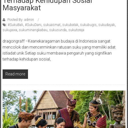
Terhadap Kehidupan Sosial
Masyarakat
Posted By: admin
#SukuBali
,
#SukuDani
,
sukuasmat
,
sukubatak
,
sukubugis
,
sukudayak
,
sukujawa
,
sukuminangkabau
,
sukusunda
,
sukutoraja
dragongraff –Keanekaragaman budaya di Indonesia sangat
mencolok dan mencerminkan ratusan suku yang memiliki adat
istiadat unik.Setiap suku membawa pengaruh yang signifikan
terhadap kehidupan sosial,
Read more