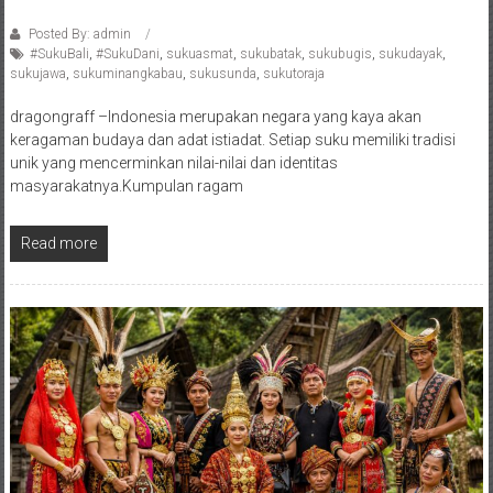
Posted By: admin
#SukuBali
,
#SukuDani
,
sukuasmat
,
sukubatak
,
sukubugis
,
sukudayak
,
sukujawa
,
sukuminangkabau
,
sukusunda
,
sukutoraja
dragongraff –Indonesia merupakan negara yang kaya akan
keragaman budaya dan adat istiadat. Setiap suku memiliki tradisi
unik yang mencerminkan nilai-nilai dan identitas
masyarakatnya.Kumpulan ragam
Read more