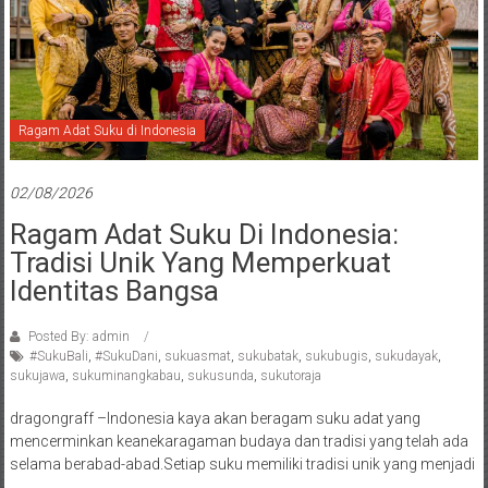
Ragam Adat Suku di Indonesia
02/08/2026
Ragam Adat Suku Di Indonesia:
Tradisi Unik Yang Memperkuat
Identitas Bangsa
Posted By: admin
#SukuBali
,
#SukuDani
,
sukuasmat
,
sukubatak
,
sukubugis
,
sukudayak
,
sukujawa
,
sukuminangkabau
,
sukusunda
,
sukutoraja
dragongraff –Indonesia kaya akan beragam suku adat yang
mencerminkan keanekaragaman budaya dan tradisi yang telah ada
selama berabad-abad.Setiap suku memiliki tradisi unik yang menjadi