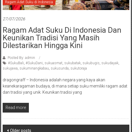
Ragam Adat Suku di Indonesia
27/07/2026
Ragam Adat Suku Di Indonesia Dan
Keunikan Tradisi Yang Masih
Dilestarikan Hingga Kini
Posted By: admin
#SukuBali
,
#SukuDani
,
sukuasmat
,
sukubatak
,
sukubugis
,
sukudayak
,
sukujawa
,
sukuminangkabau
,
sukusunda
,
sukutoraja
dragongraff – Indonesia adalah negara yang kaya akan
keanekaragaman budaya, di mana setiap suku memiliki ragam adat
dan tradisi yang unik. Keunikan tradisi yang
Read more
Posts
Older posts