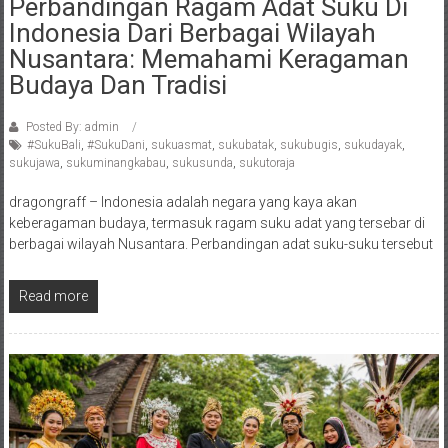
Perbandingan Ragam Adat Suku Di
Indonesia Dari Berbagai Wilayah
Nusantara: Memahami Keragaman
Budaya Dan Tradisi
Posted By: admin
#SukuBali
,
#SukuDani
,
sukuasmat
,
sukubatak
,
sukubugis
,
sukudayak
,
sukujawa
,
sukuminangkabau
,
sukusunda
,
sukutoraja
dragongraff – Indonesia adalah negara yang kaya akan
keberagaman budaya, termasuk ragam suku adat yang tersebar di
berbagai wilayah Nusantara. Perbandingan adat suku-suku tersebut
Read more