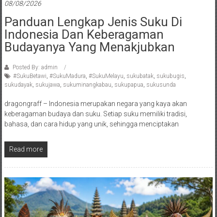
08/08/2026
Panduan Lengkap Jenis Suku Di
Indonesia Dan Keberagaman
Budayanya Yang Menakjubkan
Posted By: admin
#SukuBetawi
,
#SukuMadura
,
#SukuMelayu
,
sukubatak
,
sukubugis
,
sukudayak
,
sukujawa
,
sukuminangkabau
,
sukupapua
,
sukusunda
dragongraff – Indonesia merupakan negara yang kaya akan
keberagaman budaya dan suku. Setiap suku memiliki tradisi,
bahasa, dan cara hidup yang unik, sehingga menciptakan
Read more