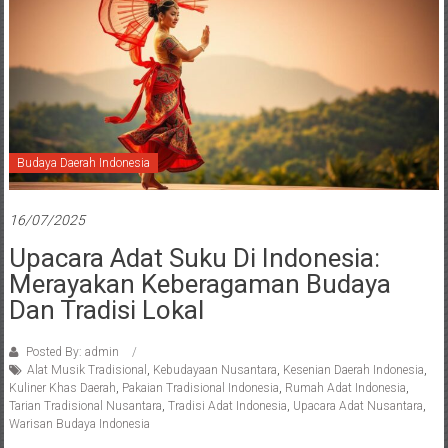
Budaya Daerah Indonesia
16/07/2025
Upacara Adat Suku Di Indonesia:
Merayakan Keberagaman Budaya
Dan Tradisi Lokal
Posted By: admin
Alat Musik Tradisional
,
Kebudayaan Nusantara
,
Kesenian Daerah Indonesia
,
Kuliner Khas Daerah
,
Pakaian Tradisional Indonesia
,
Rumah Adat Indonesia
,
Tarian Tradisional Nusantara
,
Tradisi Adat Indonesia
,
Upacara Adat Nusantara
,
Warisan Budaya Indonesia