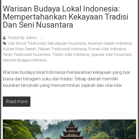
Warisan Budaya Lokal Indonesia:
Mempertahankan Kekayaan Tradisi
Dan Seni Nusantara
Posted By: admin
Alat Musik Tradisional
,
Kebudayaan Nusantara
,
Kesenian Daerah Indonesia
,
Kuliner Khas Daerah
,
Pakaian Tradisional Indonesia
,
Rumah Adat Indonesia
,
Tarian Tradisional Nusantara
,
Tradisi Adat Indonesia
,
Upacara Adat Nusantara
,
Warisan Budaya Indonesia
Warisan budaya lokal Indonesia menawarkan kekayaan yang luar
biasa dari beragam suku dan tradisi. Setiap daerah memiliki
keunikan tersendiri yang mencerminkan sejarah dan nilai-nilai
Read more