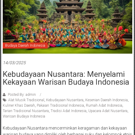
Budaya Daerah Indonesia
14/03/2025
Kebudayaan Nusantara: Menyelami
Kekayaan Warisan Budaya Indonesia
Posted By: admin
Alat Musik Tradisional
,
Kebudayaan Nusantara
,
Kesenian Daerah Indonesia
,
Kuliner Khas Daerah
,
Pakaian Tradisional Indonesia
,
Rumah Adat Indonesia
,
Tarian Tradisional Nusantara
,
Tradisi Adat Indonesia
,
Upacara Adat Nusantara
,
Warisan Budaya Indonesia
Kebudayaan Nusantara mencerminkan keragaman dan kekayaan
warisan budaya yang dimiliki oleh berbagai suku dan kelompok etnis