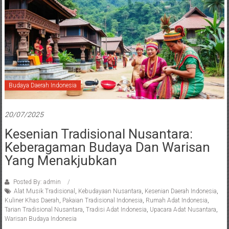
Budaya Daerah Indonesia
20/07/2025
Kesenian Tradisional Nusantara:
Keberagaman Budaya Dan Warisan
Yang Menakjubkan
Posted By: admin
Alat Musik Tradisional
,
Kebudayaan Nusantara
,
Kesenian Daerah Indonesia
,
Kuliner Khas Daerah
,
Pakaian Tradisional Indonesia
,
Rumah Adat Indonesia
,
Tarian Tradisional Nusantara
,
Tradisi Adat Indonesia
,
Upacara Adat Nusantara
,
Warisan Budaya Indonesia