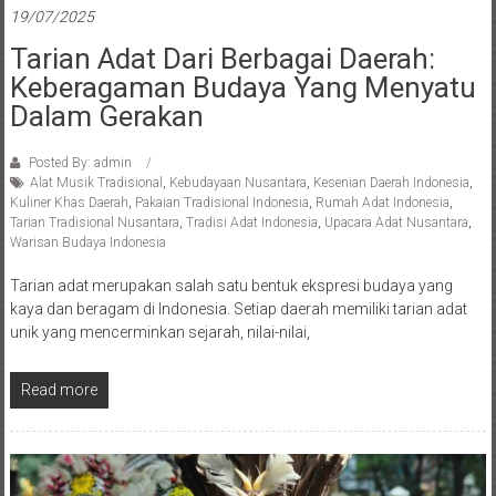
19/07/2025
Tarian Adat Dari Berbagai Daerah:
Keberagaman Budaya Yang Menyatu
Dalam Gerakan
Posted By: admin
Alat Musik Tradisional
,
Kebudayaan Nusantara
,
Kesenian Daerah Indonesia
,
Kuliner Khas Daerah
,
Pakaian Tradisional Indonesia
,
Rumah Adat Indonesia
,
Tarian Tradisional Nusantara
,
Tradisi Adat Indonesia
,
Upacara Adat Nusantara
,
Warisan Budaya Indonesia
Tarian adat merupakan salah satu bentuk ekspresi budaya yang
kaya dan beragam di Indonesia. Setiap daerah memiliki tarian adat
unik yang mencerminkan sejarah, nilai-nilai,
Read more