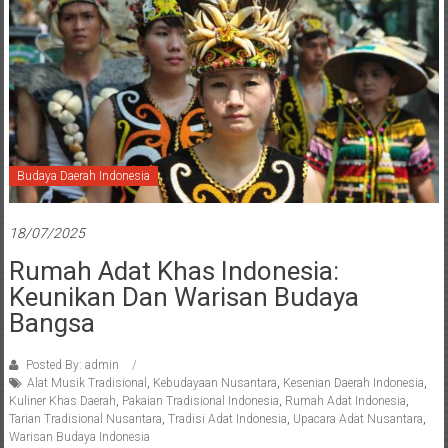
Budaya Daerah Indonesia
18/07/2025
Rumah Adat Khas Indonesia:
Keunikan Dan Warisan Budaya
Bangsa
Posted By: admin
Alat Musik Tradisional
,
Kebudayaan Nusantara
,
Kesenian Daerah Indonesia
,
Kuliner Khas Daerah
,
Pakaian Tradisional Indonesia
,
Rumah Adat Indonesia
,
Tarian Tradisional Nusantara
,
Tradisi Adat Indonesia
,
Upacara Adat Nusantara
,
Warisan Budaya Indonesia