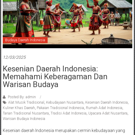
Budaya Daerah Indonesia
12/03/2025
Kesenian Daerah Indonesia:
Memahami Keberagaman Dan
Warisan Budaya
Posted By: admin
Alat Musik Tradisional
,
Kebudayaan Nusantara
,
Kesenian Daerah Indonesia
,
Kuliner Khas Daerah
,
Pakaian Tradisional Indonesia
,
Rumah Adat Indonesia
,
Tarian Tradisional Nusantara
,
Tradisi Adat Indonesia
,
Upacara Adat Nusantara
,
Warisan Budaya Indonesia
Kesenian daerah Indonesia merupakan cermin kebudayaan yang