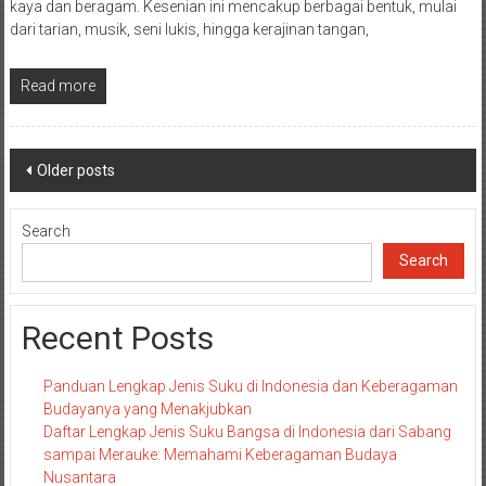
kaya dan beragam. Kesenian ini mencakup berbagai bentuk, mulai
dari tarian, musik, seni lukis, hingga kerajinan tangan,
Read more
Posts
Older posts
navigation
Search
Search
Recent Posts
Panduan Lengkap Jenis Suku di Indonesia dan Keberagaman
Budayanya yang Menakjubkan
Daftar Lengkap Jenis Suku Bangsa di Indonesia dari Sabang
sampai Merauke: Memahami Keberagaman Budaya
Nusantara