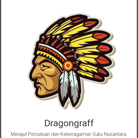
Skip
to
content
Dragongraff
Merajut Persatuan dari Keberagaman Suku Nusantara.