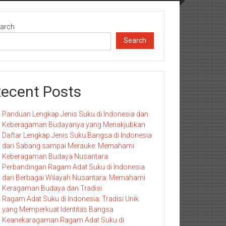
arch
Search
ecent Posts
Panduan Lengkap Jenis Suku di Indonesia dan
Keberagaman Budayanya yang Menakjubkan
Daftar Lengkap Jenis Suku Bangsa di Indonesia
dari Sabang sampai Merauke: Memahami
Keberagaman Budaya Nusantara
Perbandingan Ragam Adat Suku di Indonesia
dari Berbagai Wilayah Nusantara: Memahami
Keragaman Budaya dan Tradisi
Ragam Adat Suku di Indonesia: Tradisi Unik
yang Memperkuat Identitas Bangsa
Keanekaragaman Ragam Adat Suku di