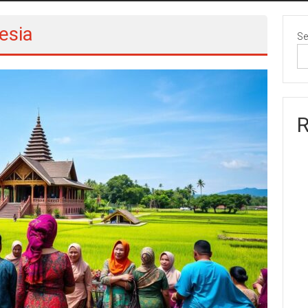
nesia
Se
R