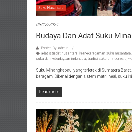
Suku Nusantara
06/12/2024
Budaya Dan Adat Suku Mina
Posted By: admin
adat istiadat nusantara
,
keanekaragaman suku nusantara
suku dan kebudayaan indonesia
,
tradisi suku di indonesia
,
wa
Suku Minangkabau, yang terletak di Sumatera Bara
beragam. Dikenal dengan sistem matrilineal, suku 
Read more