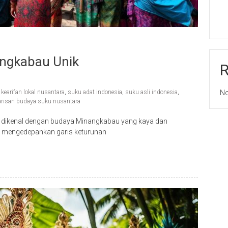
ngkabau Unik
,
kearifan lokal nusantara
,
suku adat indonesia
,
suku asli indonesia
,
No
risan budaya suku nusantara
t, dikenal dengan budaya Minangkabau yang kaya dan
ini mengedepankan garis keturunan