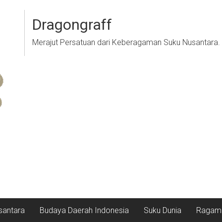
Dragongraff
Merajut Persatuan dari Keberagaman Suku Nusantara.
santara
Budaya Daerah Indonesia
Suku Dunia
Ragam 