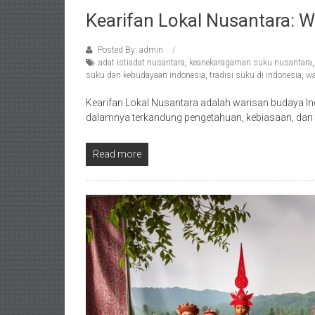
Kearifan Lokal Nusantara: 
Posted By: admin
adat istiadat nusantara
,
keanekaragaman suku nusantara
suku dan kebudayaan indonesia
,
tradisi suku di indonesia
,
wa
Kearifan Lokal Nusantara adalah warisan budaya Indon
dalamnya terkandung pengetahuan, kebiasaan, dan tr
Read more