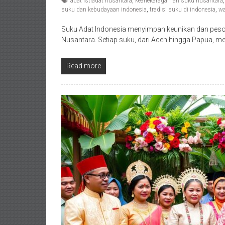
adat istiadat nusantara
,
keanekaragaman suku nusantara
suku dan kebudayaan indonesia
,
tradisi suku di indonesia
,
wa
Suku Adat Indonesia menyimpan keunikan dan pe
Nusantara. Setiap suku, dari Aceh hingga Papua, memi
Read more