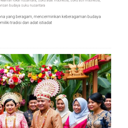
,
kearifan lokal nusantara
,
suku adat indonesia
,
suku asli indonesia
,
risan budaya suku nusantara
sona yang beragam, mencerminkan keberagaman budaya
liki tradisi dan adat istiadat