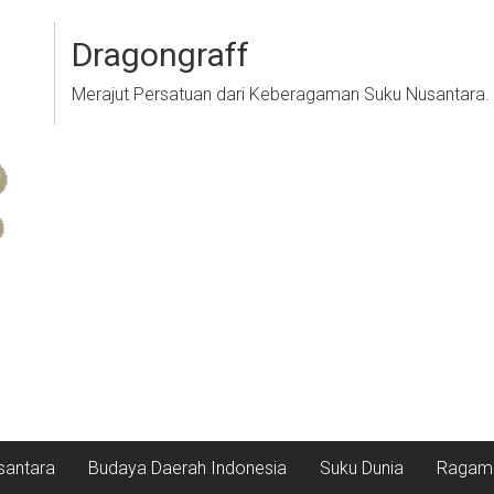
Dragongraff
Merajut Persatuan dari Keberagaman Suku Nusantara.
santara
Budaya Daerah Indonesia
Suku Dunia
Ragam 