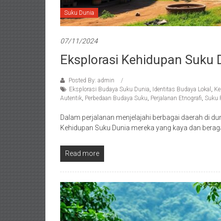
Suku Dunia
07/11/2024
Eksplorasi Kehidupan Suku 
Posted By: admin
Eksplorasi Budaya Suku Dunia
,
Identitas Budaya Lokal
,
Ke
Autentik
,
Perbedaan Budaya Suku
,
Perjalanan Etnografi
,
Suku 
Dalam perjalanan menjelajahi berbagai daerah di 
Kehidupan Suku Dunia mereka yang kaya dan beragam.
Read more