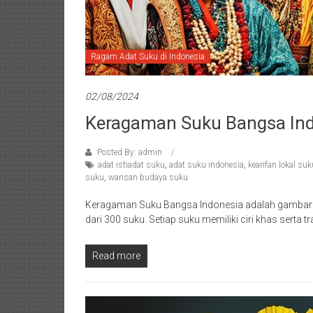
Ragam Adat Suku di Indonesia
02/08/2024
Keragaman Suku Bangsa Ind
Posted By: admin
adat istiadat suku
,
adat suku indonesia
,
kearifan lokal suk
suku
,
warisan budaya suku
Keragaman Suku Bangsa Indonesia adalah gambaran
dari 300 suku. Setiap suku memiliki ciri khas serta tr
Read more