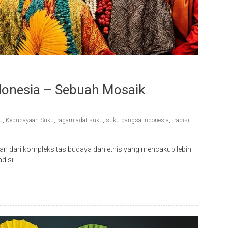
onesia – Sebuah Mosaik
u
,
Kebudayaan Suku
,
ragam adat suku
,
suku bangsa indonesia
,
tradisi
 dari kompleksitas budaya dan etnis yang mencakup lebih
adisi