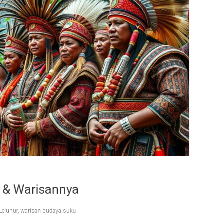
a & Warisannya
Leluhur
,
warisan budaya suku