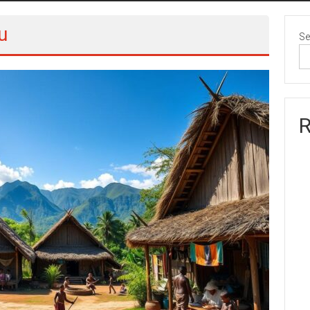
u
Se
R