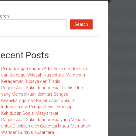
arch
Search
ecent Posts
Perbandingan Ragam Adat Suku di Indonesia
dari Berbagai Wilayah Nusantara: Memahami
Keragaman Budaya dan Tradisi
Ragam Adat Suku di Indonesia: Tradisi Unik
yang Memperkuat Identitas Bangsa
Keanekaragaman Ragam Adat Suku di
Indonesia dan Pengaruhnya terhadap
Kehidupan Sosial Masyarakat
Ragam Adat Suku di Indonesia yang Menarik
untuk Dipelajari oleh Generasi Muda: Memahami
Warisan Budaya Nusantara