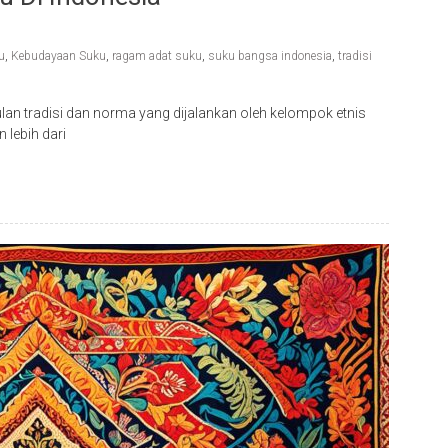
u
,
Kebudayaan Suku
,
ragam adat suku
,
suku bangsa indonesia
,
tradisi
lan tradisi dan norma yang dijalankan oleh kelompok etnis
 lebih dari