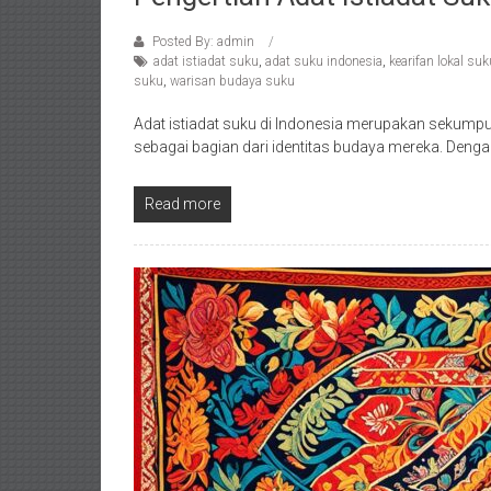
Posted By: admin
adat istiadat suku
,
adat suku indonesia
,
kearifan lokal suk
suku
,
warisan budaya suku
Adat istiadat suku di Indonesia merupakan sekumpu
sebagai bagian dari identitas budaya mereka. Dengan
Read more