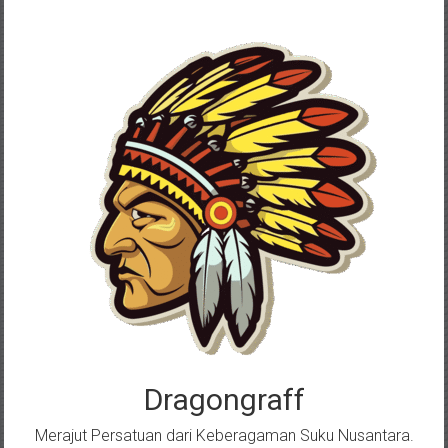
Skip
to
content
Dragongraff
Merajut Persatuan dari Keberagaman Suku Nusantara.