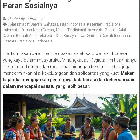
Peran Sosialnya
Posted By: admin
Adat Istiadat Daerah
,
Bahasa Daerah Indonesia
,
Kesenian Tradisional
Indonesia
,
Kuliner Khas Daerah
,
Musik Tradisional Indonesia
,
Pakaian Adat
Daerah
,
Rumah Adat Indonesia
,
Seni Budaya Jawa
,
Seni Tari Daerah Indonesia
,
Upacara Tradisional Indonesia
Tradisi makan bajamba merupakan salah satu warisan budaya
yang kaya dalam masyarakat Minangkabau. Kegiatan ini tidak hanya
sekadar berkumpul dan menikmati hidangan bersama, tetapi juga
mencerminkan nilai kekeluargaan dan solidaritas yang kuat.
Makan
bajamba mengajarkan pentingnya kolaborasi dan kebersamaan
dalam mencapai sesuatu yang lebih besar.