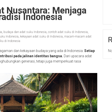
t Nusantara: Menjaga
adisi Indonesia
ia
,
budaya dan adat suku Indonesia
,
contoh adat suku di Indonesia
,
uku Indonesia
,
kekayaan adat suku di Indonesia
,
macam-macam adat
uku di Indonesia
agaman dan kekayaan budaya yang ada di Indonesia.
Setiap
No
tribusi pada jalinan identitas bangsa.
Dari upacara adat
enghubungkan generasi, tetapi juga memperkuat rasa