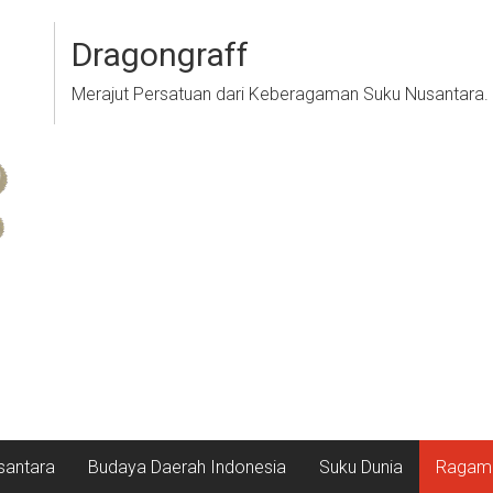
Dragongraff
Merajut Persatuan dari Keberagaman Suku Nusantara.
santara
Budaya Daerah Indonesia
Suku Dunia
Ragam 