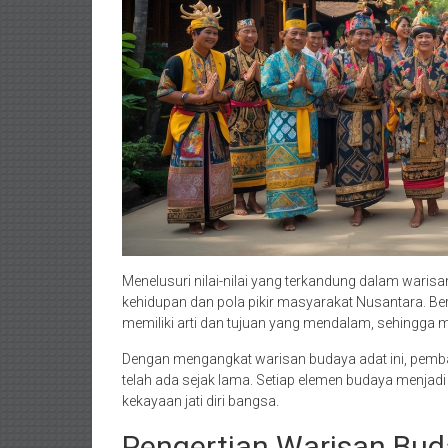
Menelusuri nilai-nilai yang terkandung dalam war
kehidupan dan pola pikir masyarakat Nusantara. Be
memiliki arti dan tujuan yang mendalam, sehingga men
Dengan mengangkat warisan budaya adat ini, pemba
telah ada sejak lama. Setiap elemen budaya menjad
kekayaan jati diri bangsa.
Pengertian Warisan Bud