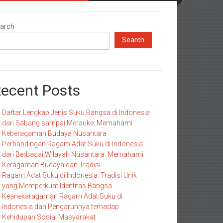
arch
Search
ecent Posts
Daftar Lengkap Jenis Suku Bangsa di Indonesia
dari Sabang sampai Merauke: Memahami
Keberagaman Budaya Nusantara
Perbandingan Ragam Adat Suku di Indonesia
dari Berbagai Wilayah Nusantara: Memahami
Keragaman Budaya dan Tradisi
Ragam Adat Suku di Indonesia: Tradisi Unik
yang Memperkuat Identitas Bangsa
Keanekaragaman Ragam Adat Suku di
Indonesia dan Pengaruhnya terhadap
Kehidupan Sosial Masyarakat