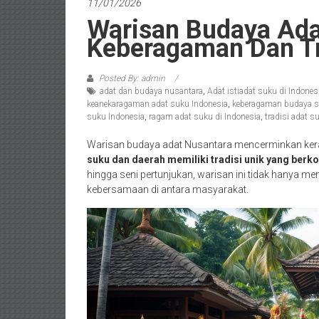
11/01/2026
Warisan Budaya Ada
Keberagaman Dan Tr
Posted By: admin
adat dan budaya nusantara
,
Adat istiadat suku di Indones
keanekaragaman adat suku Indonesia
,
keberagaman budaya s
suku Indonesia
,
ragam adat suku di Indonesia
,
tradisi adat s
Warisan budaya adat Nusantara mencerminkan ker
suku dan daerah memiliki tradisi unik yang berkon
hingga seni pertunjukan, warisan ini tidak hanya m
kebersamaan di antara masyarakat.