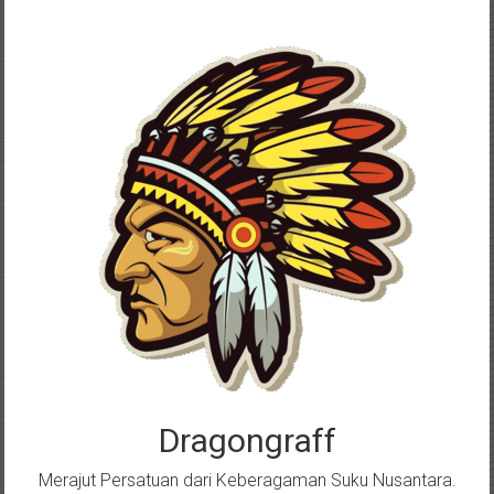
Skip
to
content
Dragongraff
Merajut Persatuan dari Keberagaman Suku Nusantara.