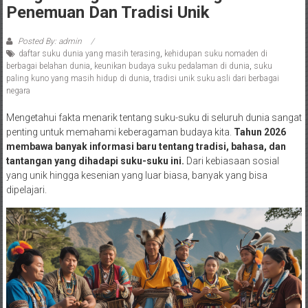
Penemuan Dan Tradisi Unik
Posted By: admin
daftar suku dunia yang masih terasing
,
kehidupan suku nomaden di
berbagai belahan dunia
,
keunikan budaya suku pedalaman di dunia
,
suku
paling kuno yang masih hidup di dunia
,
tradisi unik suku asli dari berbagai
negara
Mengetahui fakta menarik tentang suku-suku di seluruh dunia sangat
penting untuk memahami keberagaman budaya kita.
Tahun 2026
membawa banyak informasi baru tentang tradisi, bahasa, dan
tantangan yang dihadapi suku-suku ini.
Dari kebiasaan sosial
yang unik hingga kesenian yang luar biasa, banyak yang bisa
dipelajari.