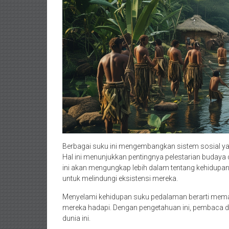
Berbagai suku ini mengembangkan sistem sosial y
Hal ini menunjukkan pentingnya pelestarian budaya 
ini akan mengungkap lebih dalam tentang kehidupan
untuk melindungi eksistensi mereka.
Menyelami kehidupan suku pedalaman berarti memah
mereka hadapi. Dengan pengetahuan ini, pembaca d
dunia ini.