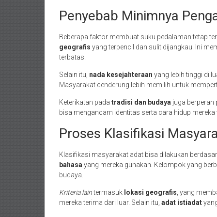
Penyebab Minimnya Penga
Beberapa faktor membuat suku pedalaman tetap terp
geografis
yang terpencil dan sulit dijangkau. Ini 
terbatas.
Selain itu,
nada kesejahteraan
yang lebih tinggi di 
Masyarakat cenderung lebih memilih untuk mempert
Keterikatan pada
tradisi dan budaya
juga berperan
bisa mengancam identitas serta cara hidup mereka ya
Proses Klasifikasi Masyar
Klasifikasi masyarakat adat bisa dilakukan berdasar
bahasa
yang mereka gunakan. Kelompok yang berbi
budaya.
Kriteria lain
termasuk
lokasi geografis
, yang memb
mereka terima dari luar. Selain itu,
adat istiadat
yang