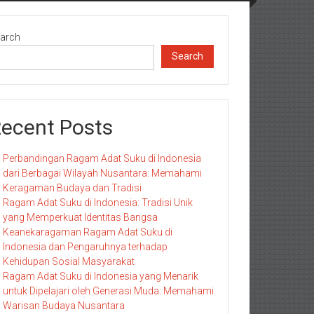
arch
Search
ecent Posts
Perbandingan Ragam Adat Suku di Indonesia
dari Berbagai Wilayah Nusantara: Memahami
Keragaman Budaya dan Tradisi
Ragam Adat Suku di Indonesia: Tradisi Unik
yang Memperkuat Identitas Bangsa
Keanekaragaman Ragam Adat Suku di
Indonesia dan Pengaruhnya terhadap
Kehidupan Sosial Masyarakat
Ragam Adat Suku di Indonesia yang Menarik
untuk Dipelajari oleh Generasi Muda: Memahami
Warisan Budaya Nusantara