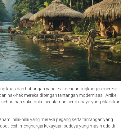
ang khas dan hubungan yang erat dengan lingkungan mereka.
dan hak-hak mereka di tengah tantangan modernisasi. Artikel
 sehari-hari suku-suku pedalaman serta upaya yang dilakukan
ami nilai-nilai yang mereka pegang serta tantangan yang
apat lebih menghargai kekayaan budaya yang masih ada di