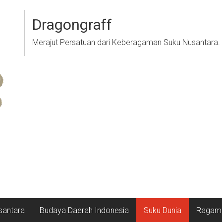
Dragongraff
Merajut Persatuan dari Keberagaman Suku Nusantara.
santara
Budaya Daerah Indonesia
Suku Dunia
Ragam 