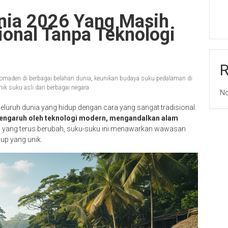
nia 2026 Yang Masih
ional Tanpa Teknologi
omaden di berbagai belahan dunia
,
keunikan budaya suku pedalaman di
unik suku asli dari berbagai negara
No
eluruh dunia yang hidup dengan cara yang sangat tradisional.
rpengaruh oleh teknologi modern, mengandalkan alam
a yang terus berubah, suku-suku ini menawarkan wawasan
up yang unik.