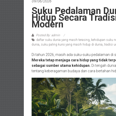
09/06/2026
Suku Pedalaman Du
Hidup Secara Tradis
Modern
Posted By: admin
daftar suku dunia yang masih terasing
,
kehidupan suku n
dunia
,
suku paling kuno yang masih hidup di dunia
,
tradisi 
Di tahun 2026, masih ada suku-suku pedalaman di s
Mereka tetap menjaga cara hidup yang tidak te
sebagai sumber utama kehidupan.
Di tengah duni
tentang keberagaman budaya dan cara bertahan hid