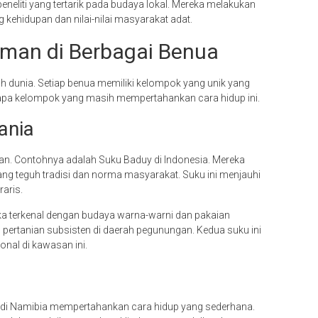
eneliti yang tertarik pada budaya lokal. Mereka melakukan
kehidupan dan nilai-nilai masyarakat adat.
man di Berbagai Benua
h dunia. Setiap benua memiliki kelompok yang unik yang
erapa kelompok yang masih mempertahankan cara hidup ini.
ania
an. Contohnya adalah Suku Baduy di Indonesia. Mereka
ang teguh tradisi dan norma masyarakat. Suku ini menjauhi
raris.
eka terkenal dengan budaya warna-warni dan pakaian
 pertanian subsisten di daerah pegunungan. Kedua suku ini
nal di kawasan ini.
a di Namibia mempertahankan cara hidup yang sederhana.