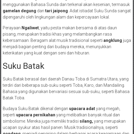
menggunakan Bahasa Sunda dan terkenal akan kesenian, termasuk
gamelan degung
dan
tari jaipong
. Adat istiadat Suku Sunda sangat
dipengaruhi oleh lingkungan alam dan kepercayaan lokal.
Perayaan
Ngaliwet
, yaitu pesta makan bersama di atas daun
pisang, merupakan tradisi khas yang melambangkan rasa
kebersamaan. Beragam alat musik tradisional seperti
angklung
juga
menjadi bagian penting dari budaya mereka, menunjukkan
keterikatan yang kuat dengan seni dan hiburan.
Suku Batak
Suku Batak berasal dari daerah Danau Toba di Sumatra Utara, yang
terdiri dari beberapa sub-suku seperti Toba, Karo, dan Mandailing.
Bahasa yang digunakan bervariasi sesuai sub-suku, seperti Bahasa
Batak Toba.
Budaya Suku Batak dikenal dengan
upacara adat
yang megah,
seperti
upacara pernikahan
yang melibatkan banyak ritual dan
simbolisme. Mereka juga memiliki tradisi
silang,
yang merupakan
ucapan syukur atas hasil panen. Musik tradisionalnya, seperti
gondang
, menjadi pengiring dalam berbagai acara keagamaan dan