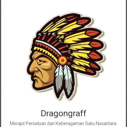
Skip
to
content
Dragongraff
Merajut Persatuan dari Keberagaman Suku Nusantara.