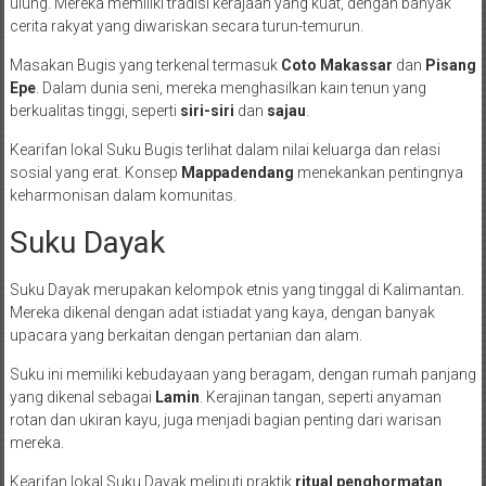
ulung. Mereka memiliki tradisi kerajaan yang kuat, dengan banyak
cerita rakyat yang diwariskan secara turun-temurun.
Masakan Bugis yang terkenal termasuk
Coto Makassar
dan
Pisang
Epe
. Dalam dunia seni, mereka menghasilkan kain tenun yang
berkualitas tinggi, seperti
siri-siri
dan
sajau
.
Kearifan lokal Suku Bugis terlihat dalam nilai keluarga dan relasi
sosial yang erat. Konsep
Mappadendang
menekankan pentingnya
keharmonisan dalam komunitas.
Suku Dayak
Suku Dayak merupakan kelompok etnis yang tinggal di Kalimantan.
Mereka dikenal dengan adat istiadat yang kaya, dengan banyak
upacara yang berkaitan dengan pertanian dan alam.
Suku ini memiliki kebudayaan yang beragam, dengan rumah panjang
yang dikenal sebagai
Lamin
. Kerajinan tangan, seperti anyaman
rotan dan ukiran kayu, juga menjadi bagian penting dari warisan
mereka.
Kearifan lokal Suku Dayak meliputi praktik
ritual penghormatan