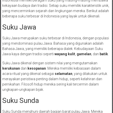
Indonesia memiliki beragam suku yang masing-masing membawa
kekayaan budaya dan tradisi. Setiap suku memiliki karakteristik unik,
yang mencerminkan sejarah dan lingkungan mereka. Berikut adalah
beberapa suku terbesar di Indonesia yang layak untuk dikenali.
Suku Jawa
Suku Jawa merupakan suku terbesar di Indonesia, dengan populasi
yang mendominasi pulau Jawa. Bahasa yang digunakan adalah
Bahasa Jawa, yang memiliki beberapa dialek. Kebudayaan Suku
Jawa kaya dengan tradisi seperti
wayang kulit
,
gamelan
, dan
batik
.
Suku Jawa dikenal dengan sistem nilai yang mengutamakan
kerukunan
dan
kesopanan
. Mereka memiliki kebiasaan dalam
acara ritual yang dikenal sebagai
selamatan
, yang dilakukan untuk
merayakan peristiwa penting dalam hidup, seperti kelahiran dan
pernikahan. Filosofi hidup mereka sering kali tercermin dalam
ungkapan-ungkapan bijak.
Suku Sunda
Suku Sunda menghuni daerah bagian barat pulau Jawa. Mereka