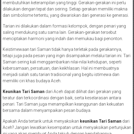
membutuhkan keterampilan yang tinggi. Gerakan-gerakan ini perlu
dilakukan dengan tepat dan seiring. Setiap gerakan memiliki makna
dan simbolisme tertentu, yang diwariskan dari generasi ke generasi.
Tarian ini dilakukan dalam formasi kelompok, dengan penari yang
saling mendukung satu sama lain. Gerakan-gerakan tersebut
menciptakan harmoni yang indah dan memukau bagi penonton.
Keistimewaan tari Saman tidak hanya terletak pada gerakannya,
tetapi juga pada pesan yang ingin disampaikan melalui tarian ini. Tari
Saman sering kali menggambarkan nilai-nilai kehidupan, seperti
kebersamaan, persatuan, dan keikhlasan. Hal ini membuatnya
menjadi salah satu tarian tradisional yang begitu istimewa dan
memiliki ciri khas budaya Aceh.
Keunikan Tari Saman
dari Aceh dapat dilihat dari gerakan yang
teratur dan terkoordinasi dengan baik, serta keselarasan antara
penari. Tari Saman juga menampilkan keanggunan dan kekuatan
bersama dalam menyampaikan pesan budaya.
Apakah Anda tertarik untuk menyaksikan
keunikan Tari Saman
dari
Aceh? Jangan lewatkan kesempatan untuk menyaksikan pertunjukan
ini yang akan membuat Anda takjub dengan keindahannya.