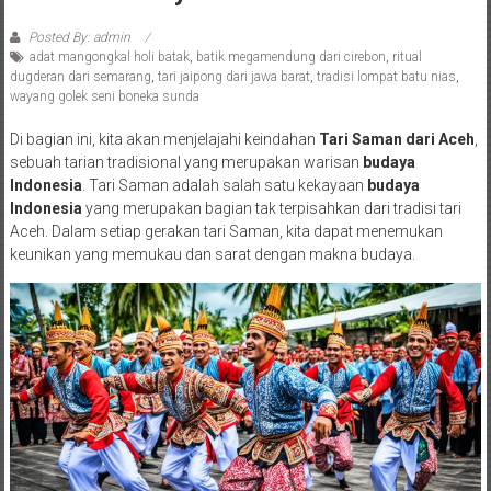
Posted By: admin
adat mangongkal holi batak
,
batik megamendung dari cirebon
,
ritual
dugderan dari semarang
,
tari jaipong dari jawa barat
,
tradisi lompat batu nias
,
wayang golek seni boneka sunda
Di bagian ini, kita akan menjelajahi keindahan
Tari Saman dari Aceh
,
sebuah tarian tradisional yang merupakan warisan
budaya
Indonesia
. Tari Saman adalah salah satu kekayaan
budaya
Indonesia
yang merupakan bagian tak terpisahkan dari tradisi tari
Aceh. Dalam setiap gerakan tari Saman, kita dapat menemukan
keunikan yang memukau dan sarat dengan makna budaya.