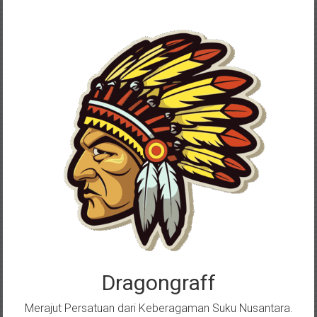
Skip
to
content
Dragongraff
Merajut Persatuan dari Keberagaman Suku Nusantara.